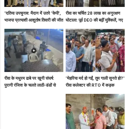
"दतिया उपचुनाव: मैदान में उतरे 'केपी',
रीवा का चर्चित 28 लाख का अनुरक्षण
भाजपा प्रत्याशी आशुतोष तिवारी की जीत
घोटाला: पूर्व DEO की बढ़ीं मुश्किलें, नए
के लिए बनाई रणनीति, बैठकों का दौर
कमिश्नर ने बैठाई विभागीय जांच
जारी!"
रीवा के मधुरम ढाबे पर खूनी संघर्ष:
"मेहरिया मर्द हो गईं, तुम गाली सुनते हो?"
पुरानी रंजिश के चलते लाठी-डंडों से
रीवा कलेक्टर की RTO में कड़क
हमला, 8 आरोपियों पर FIR दर्ज
क्लास, प्राइवेट कर्मी के उड़े होश!