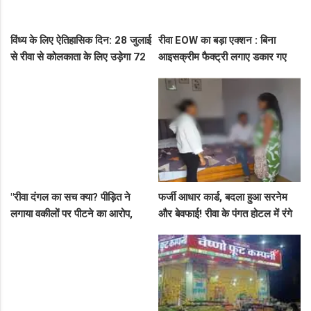
विंध्य के लिए ऐतिहासिक दिन: 28 जुलाई
रीवा EOW का बड़ा एक्शन : बिना
से रीवा से कोलकाता के लिए उड़ेगा 72
आइसक्रीम फैक्ट्री लगाए डकार गए
सीटर विमान, डिप्टी सीएम ने दी बड़ी
31.50 लाख का लोन, EOW ने 5 पर
सौगात!
कसा शिकंजा
"रीवा दंगल का सच क्या? पीड़ित ने
फर्जी आधार कार्ड, बदला हुआ सरनेम
लगाया वकीलों पर पीटने का आरोप,
और बेवफाई! रीवा के पंगत होटल में रंगे
दूसरे पक्ष ने आरोपों को बताया पूरी तरह
हाथ पकड़े गए सीधी के पति-पत्नी का
मनगढ़ंत!"
बीच सड़क तमाशा