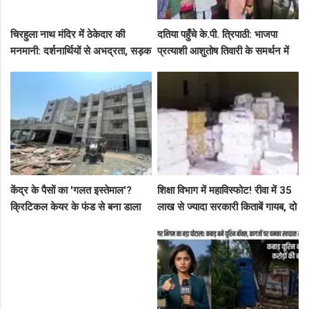
चिरहुला नाथ मंदिर में ठेकेदार की
दतिया पहुँचे के.पी. त्रिपाठी: भाजपा
मनमानी: दर्शनार्थियों से अभद्रता, सड़क
प्रत्याशी आशुतोष तिवारी के समर्थन में
बनी अवैध पार्किंग अड्डा!
सघन जनसंपर्क, कार्यकर्ताओं में भरा
उत्साह
केंद्र के पैसों का 'गलत इस्तेमाल'?
शिक्षा विभाग में महाविस्फोट! रीवा में 35
क्रिटिकल केयर के फंड से बना डाला
लाख से ज्यादा सरकारी किताबें गायब, दो
कैंसर अस्पताल, अब NHM ने रोके 8
ट्रकों के बराबर हुआ बड़ा खेल
करोड़!