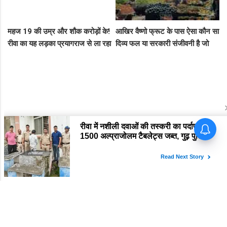
महज 19 की उम्र और शौक करोड़ों के!
आखिर वैष्णो फ्रूट के पास ऐसा कौन सा
रीवा का यह लड़का प्रयागराज से ला रहा
दिव्य फल या सरकारी संजीवनी है जो
था नशीली सिरप की बड़ी खेप, अब
इसे चौबीसों घंटे दुकान चलाने की
सलाखों के पीछे
आजादी देती है?
Breaking: रीवा एसपी ने थानों को
ऐसा मथा कि हिल गया पूरा महकमा! 8
थाना प्रभारियों का पत्ता साफ, देखें पूरी
नई लिस्ट
Latest News