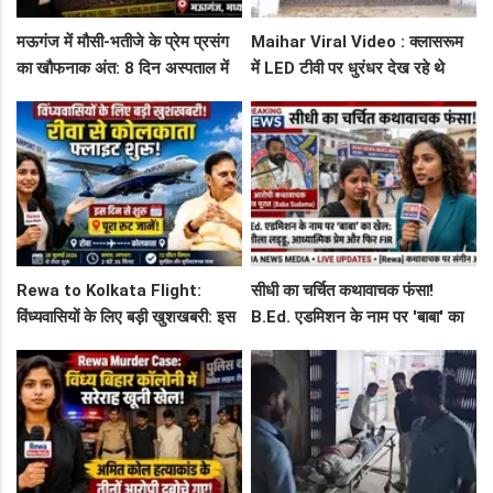
मऊगंज में मौसी-भतीजे के प्रेम प्रसंग
Maihar Viral Video : क्लासरूम
का खौफनाक अंत: 8 दिन अस्पताल में
में LED टीवी पर धुरंधर देख रहे थे
जंग हार गई युवती, प्रेमी पर संगीन
टीचर और स्टूडेंट्स, CM हेल्पलाइन में
आरोप!
शिकायत
Rewa to Kolkata Flight:
सीधी का चर्चित कथावाचक फंसा!
विंध्यवासियों के लिए बड़ी खुशखबरी: इस
B.Ed. एडमिशन के नाम पर 'बाबा' का
दिन से शुरू हो रही है रीवा-कोलकाता
खेल: नशीला लड्डू, आध्यात्मिक प्रेम
फ्लाइट, जानें पूरा रूट!
और फिर FIR