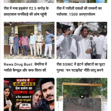
रीवा में मचा हड़कंप! ₹2.5 करोड़ के
रीवा में नशीली दवाओं की तस्करी का
छात्रावास फर्जीवाड़े की आंच पहुंची
पर्दाफाश: 1500 अल्प्राजोलम
एडीएम तक, संभाग आयुक्त को भेजा
टैबलेट्स जब्त, गुढ़ पुलिस खंगाल रही
एक्शन लेटर
सप्लाई चेन
Rewa Drug Bust: सेमरिया में
रीवा SSMC में इंटर्न डॉक्टरों का फूटा
नशीले कैप्सूल और कफ सिरप की
गुस्सा: 'वन स्टाइपेंड' नीति लागू करने
तस्करी का पर्दाफाश, 4 तस्कर सलाखों
और ₹30 हजार भत्ते की मांग पर अड़े
के पीछे
छात्र