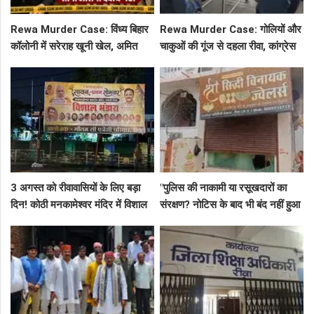
Rewa Murder Case: विंध्य बिहार
Rewa Murder Case: गोलियों और
कॉलोनी में सरेराह खूनी खेल, अमित
चाकुओं की गूंज से दहला रीवा, कांग्रेस
कोल हत्याकांड के तीनों आरोपी दबोचे
नेता अमित कोल मर्डर मिस्ट्री में 4
गए!
गिरफ्तार!
3 अगस्त को रीवावासियों के लिए बड़ा
"पुलिस की नाकामी या रसूखदारों का
दिन! कोठी मनकामेश्वर मंदिर में विशाल
संरक्षण? नोटिस के बाद भी बंद नहीं हुआ
भंडारे का आमंत्रण
जयस्तंभ का संदिग्ध अड्डा, अब ज्वैलरी
शॉप लुट गई!"