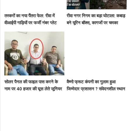
तस्करों का नया पैंतरा फेल: रीवा में
रीवा नगर निगम का बड़ा घोटाला: कबाड़
वीआईपी गाड़ियों पर फर्जी नंबर प्लेट
बने यूरिन बॉक्स, कागजों पर चमका
लगाकर घूम रहे थे संदिग्ध, पुलिस ने
स्वच्छता सर्वेक्षण
दबोचा
सोलर पैनल की फाइल पास करने के
वैष्णो फ्रूट कंपनी का गुलाम हुआ
नाम पर 40 हजार की घूस लेते जूनियर
जिम्मेदार प्रशासन ? संवेदनशील स्थान
इंजीनियर गिरफ्तार, लोकायुक्त की बड़ी
पर पुलिस का ध्यान नहीं..
रेड