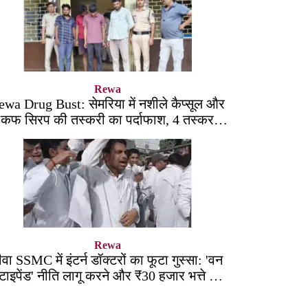
Rewa
ewa Drug Bust: सेमरिया में नशीले कैप्सूल और
कफ सिरप की तस्करी का पर्दाफाश, 4 तस्कर
सलाखों के पीछे
Rewa
ीवा SSMC में इंटर्न डॉक्टरों का फूटा गुस्सा: 'वन
्टाइपेंड' नीति लागू करने और ₹30 हजार भत्ते की
मांग पर अड़े छात्र