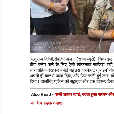
ऋतुराज द्विवेदी,रीवा/भोपाल। (राज्य ब्यूरो) चित्रकूट
बीमा क्लेम पाने के लिए ऐसी खौफनाक साजिश रची, 
धारावाहिक देखकर बनाई गई इस 'परफेक्ट क्राइम' योजन
अपनी ही कार में जला दिया, और फिर जली हुई लाश को
दिया। हालांकि, पुलिस की सूझबूझ और एक डीएनए टेस्ट
Also Read -
फर्जी आधार कार्ड, बदला हुआ सरनेम और ब
का बीच सड़क तमाशा