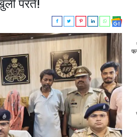
ुली परतें!
फर