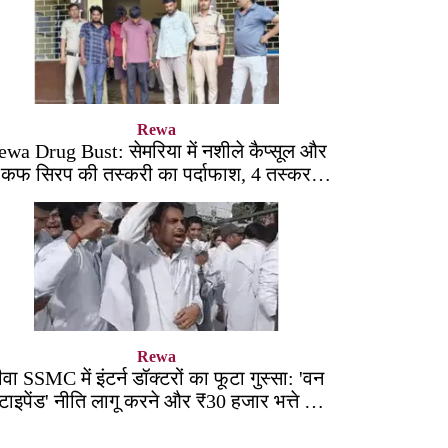
Rewa
ewa Drug Bust: सेमरिया में नशीले कैप्सूल और
कफ सिरप की तस्करी का पर्दाफाश, 4 तस्कर
सलाखों के पीछे
Rewa
ीवा SSMC में इंटर्न डॉक्टरों का फूटा गुस्सा: 'वन
्टाइपेंड' नीति लागू करने और ₹30 हजार भत्ते की
मांग पर अड़े छात्र