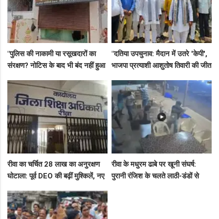
"पुलिस की नाकामी या रसूखदारों का
"दतिया उपचुनाव: मैदान में उतरे 'केपी',
संरक्षण? नोटिस के बाद भी बंद नहीं हुआ
भाजपा प्रत्याशी आशुतोष तिवारी की जीत
जयस्तंभ का संदिग्ध अड्डा, अब ज्वैलरी
के लिए बनाई रणनीति, बैठकों का दौर
शॉप लुट गई!"
जारी!"
रीवा का चर्चित 28 लाख का अनुरक्षण
रीवा के मधुरम ढाबे पर खूनी संघर्ष:
घोटाला: पूर्व DEO की बढ़ीं मुश्किलें, नए
पुरानी रंजिश के चलते लाठी-डंडों से
कमिश्नर ने बैठाई विभागीय जांच
हमला, 8 आरोपियों पर FIR दर्ज