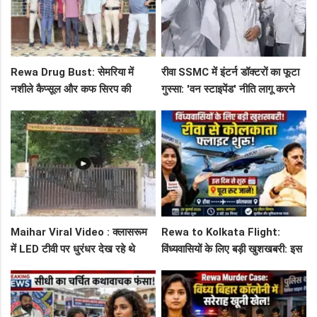
Rewa Drug Bust: सेमरिया में
रीवा SSMC में इंटर्न डॉक्टरों का फूटा
नशीले कैप्सूल और कफ सिरप की
गुस्सा: 'वन स्टाइपेंड' नीति लागू करने
तस्करी का पर्दाफाश, 4 तस्कर सलाखों
और ₹30 हजार भत्ते की मांग पर अड़े
के पीछे
छात्र
Maihar Viral Video : क्लासरूम
Rewa to Kolkata Flight:
में LED टीवी पर धुरंधर देख रहे थे
विंध्यवासियों के लिए बड़ी खुशखबरी: इस
टीचर और स्टूडेंट्स, CM हेल्पलाइन में
दिन से शुरू हो रही है रीवा-कोलकाता
शिकायत
फ्लाइट, जानें पूरा रूट!