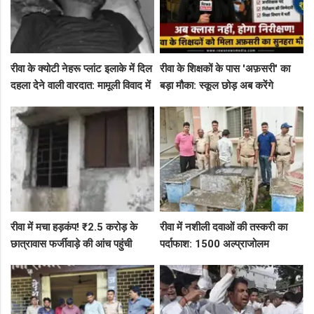
रीवा के क्योटी नेहरू प्लांट इलाके में दिल
रीवा के शिक्षकों के पास 'अफ़सरी' का
दहला देने वाली वारदात: मामूली विवाद में
बड़ा मौका: स्कूल छोड़ अब करेंगे
युवक की पीट-पीटकर हत्या
निरीक्षण, BAC और जनशिक्षकों के पदों
पर निकली भर्ती!
रीवा में मचा हड़कंप! ₹2.5 करोड़ के
रीवा में नशीली दवाओं की तस्करी का
छात्रावास फर्जीवाड़े की आंच पहुंची
पर्दाफाश: 1500 अल्प्राजोलम
एडीएम तक, संभाग आयुक्त को भेजा
टैबलेट्स जब्त, गुढ़ पुलिस खंगाल रही
एक्शन लेटर
सप्लाई चेन