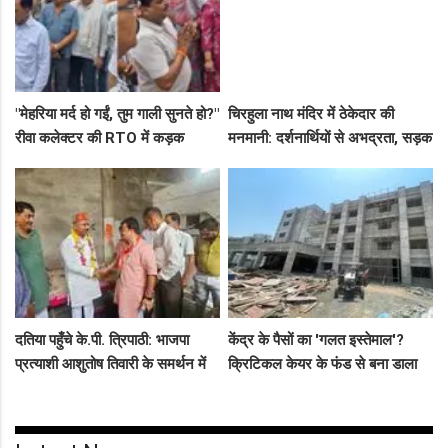
"मेहरिया मर्द हो गईं, तुम गाली सुनते हो?"
चिरहुला नाथ मंदिर में ठेकेदार की
रीवा कलेक्टर की RTO में कड़क
मनमानी: दर्शनार्थियों से अभद्रता, सड़क
क्लास, प्राइवेट कर्मी के उड़े होश!
बनी अवैध पार्किंग अड्डा!
दतिया पहुँचे के.पी. त्रिपाठी: भाजपा
केंद्र के पैसों का 'गलत इस्तेमाल'?
प्रत्याशी आशुतोष तिवारी के समर्थन में
क्रिटिकल केयर के फंड से बना डाला
सघन जनसंपर्क, कार्यकर्ताओं में भरा
कैंसर अस्पताल, अब NHM ने रोके 8
उत्साह
करोड़!