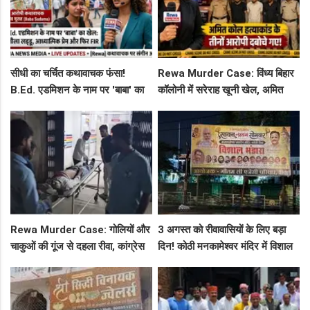
सीधी का चर्चित कथावाचक फंसा!
Rewa Murder Case: विंध्य बिहार
B.Ed. एडमिशन के नाम पर 'बाबा' का
कॉलोनी में सरेराह खूनी खेल, अमित
खेल: नशीला लड्डू, आध्यात्मिक प्रेम
कोल हत्याकांड के तीनों आरोपी दबोचे
और फिर FIR
गए!
Rewa Murder Case: गोलियों और
3 अगस्त को रीवावासियों के लिए बड़ा
चाकुओं की गूंज से दहला रीवा, कांग्रेस
दिन! कोठी मनकामेश्वर मंदिर में विशाल
नेता अमित कोल मर्डर मिस्ट्री में 4
भंडारे का आमंत्रण
गिरफ्तार!