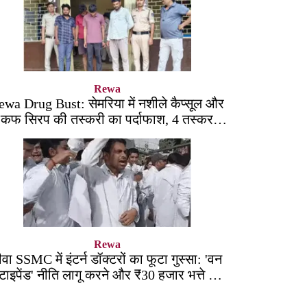
Rewa
ewa Drug Bust: सेमरिया में नशीले कैप्सूल और
कफ सिरप की तस्करी का पर्दाफाश, 4 तस्कर
सलाखों के पीछे
Rewa
ीवा SSMC में इंटर्न डॉक्टरों का फूटा गुस्सा: 'वन
्टाइपेंड' नीति लागू करने और ₹30 हजार भत्ते की
मांग पर अड़े छात्र