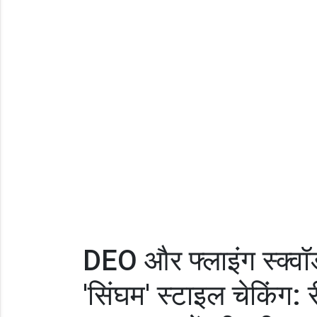
DEO और फ्लाइंग स्क्वॉड क
'सिंघम' स्टाइल चेकिंग: र