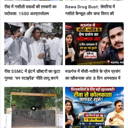
रीवा में नशीली दवाओं की तस्करी का
Rewa Drug Bust: सेमरिया में
पर्दाफाश: 1500 अल्प्राजोलम
नशीले कैप्सूल और कफ सिरप की
टैबलेट्स जब्त, गुढ़ पुलिस खंगाल रही
तस्करी का पर्दाफाश, 4 तस्कर सलाखों
सप्लाई चेन
के पीछे
रीवा SSMC में इंटर्न डॉक्टरों का फूटा
मऊगंज में मौसी-भतीजे के प्रेम प्रसंग
गुस्सा: 'वन स्टाइपेंड' नीति लागू करने
का खौफनाक अंत: 8 दिन अस्पताल में
और ₹30 हजार भत्ते की मांग पर अड़े
जंग हार गई युवती, प्रेमी पर संगीन
छात्र
आरोप!