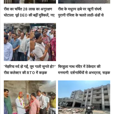
रीवा का चर्चित 28 लाख का अनुरक्षण
रीवा के मधुरम ढाबे पर खूनी संघर्ष:
घोटाला: पूर्व DEO की बढ़ीं मुश्किलें, नए
पुरानी रंजिश के चलते लाठी-डंडों से
कमिश्नर ने बैठाई विभागीय जांच
हमला, 8 आरोपियों पर FIR दर्ज
"मेहरिया मर्द हो गईं, तुम गाली सुनते हो?"
चिरहुला नाथ मंदिर में ठेकेदार की
रीवा कलेक्टर की RTO में कड़क
मनमानी: दर्शनार्थियों से अभद्रता, सड़क
क्लास, प्राइवेट कर्मी के उड़े होश!
बनी अवैध पार्किंग अड्डा!