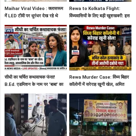
Maihar Viral Video : क्लासरूम
Rewa to Kolkata Flight:
में LED टीवी पर धुरंधर देख रहे थे
विंध्यवासियों के लिए बड़ी खुशखबरी: इस
टीचर और स्टूडेंट्स, CM हेल्पलाइन में
दिन से शुरू हो रही है रीवा-कोलकाता
शिकायत
फ्लाइट, जानें पूरा रूट!
सीधी का चर्चित कथावाचक फंसा!
Rewa Murder Case: विंध्य बिहार
B.Ed. एडमिशन के नाम पर 'बाबा' का
कॉलोनी में सरेराह खूनी खेल, अमित
खेल: नशीला लड्डू, आध्यात्मिक प्रेम
कोल हत्याकांड के तीनों आरोपी दबोचे
और फिर FIR
गए!