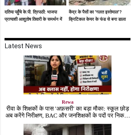
दतिया पहुँचे के.पी. त्रिपाठी: भाजपा
केंद्र के पैसों का 'गलत इस्तेमाल'?
प्रत्याशी आशुतोष तिवारी के समर्थन में
क्रिटिकल केयर के फंड से बना डाला
सघन जनसंपर्क, कार्यकर्ताओं में भरा
कैंसर अस्पताल, अब NHM ने रोके 8
उत्साह
करोड़!
Latest News
Rewa
रीवा के शिक्षकों के पास 'अफ़सरी' का बड़ा मौका: स्कूल छोड़
अब करेंगे निरीक्षण, BAC और जनशिक्षकों के पदों पर निकली
भर्ती!