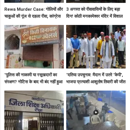
Rewa Murder Case: गोलियों और
3 अगस्त को रीवावासियों के लिए बड़ा
चाकुओं की गूंज से दहला रीवा, कांग्रेस
दिन! कोठी मनकामेश्वर मंदिर में विशाल
नेता अमित कोल मर्डर मिस्ट्री में 4
भंडारे का आमंत्रण
गिरफ्तार!
"पुलिस की नाकामी या रसूखदारों का
"दतिया उपचुनाव: मैदान में उतरे 'केपी',
संरक्षण? नोटिस के बाद भी बंद नहीं हुआ
भाजपा प्रत्याशी आशुतोष तिवारी की जीत
जयस्तंभ का संदिग्ध अड्डा, अब ज्वैलरी
के लिए बनाई रणनीति, बैठकों का दौर
शॉप लुट गई!"
जारी!"