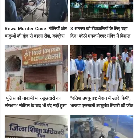
Rewa Murder Case: गोलियों और
3 अगस्त को रीवावासियों के लिए बड़ा
चाकुओं की गूंज से दहला रीवा, कांग्रेस
दिन! कोठी मनकामेश्वर मंदिर में विशाल
नेता अमित कोल मर्डर मिस्ट्री में 4
भंडारे का आमंत्रण
गिरफ्तार!
"पुलिस की नाकामी या रसूखदारों का
"दतिया उपचुनाव: मैदान में उतरे 'केपी',
संरक्षण? नोटिस के बाद भी बंद नहीं हुआ
भाजपा प्रत्याशी आशुतोष तिवारी की जीत
जयस्तंभ का संदिग्ध अड्डा, अब ज्वैलरी
के लिए बनाई रणनीति, बैठकों का दौर
शॉप लुट गई!"
जारी!"