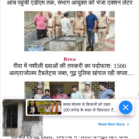
आंच पहुंची एडीएम तक, संभाग आयुक्त को भेजा एक्शन लेटर
Rewa
रीवा में नशीली दवाओं की तस्करी का पर्दाफाश: 1500
अल्प्राजोलम टैबलेट्स जब्त, गुढ़ पुलिस खंगाल रही सप्लाई
चेन
कवच योजना से किसानों को राहत:
100 करोड़ के बजट से डिफाल्टर टैग
होगा खत्म, भाजपा नेता योगेंद्र शुक्ला
ने बताया ऐतिहासिक कदम!
Rewa
Rewa Drug Bust: सेमरिया में नशीले कैप्सूल और कफ