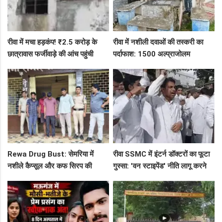
रीवा में मचा हड़कंप! ₹2.5 करोड़ के
रीवा में नशीली दवाओं की तस्करी का
छात्रावास फर्जीवाड़े की आंच पहुंची
पर्दाफाश: 1500 अल्प्राजोलम
एडीएम तक, संभाग आयुक्त को भेजा
टैबलेट्स जब्त, गुढ़ पुलिस खंगाल रही
एक्शन लेटर
सप्लाई चेन
Rewa Drug Bust: सेमरिया में
रीवा SSMC में इंटर्न डॉक्टरों का फूटा
नशीले कैप्सूल और कफ सिरप की
गुस्सा: 'वन स्टाइपेंड' नीति लागू करने
तस्करी का पर्दाफाश, 4 तस्कर सलाखों
और ₹30 हजार भत्ते की मांग पर अड़े
के पीछे
छात्र