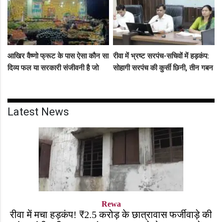
आखिर वैष्णो फ्रूट के पास ऐसा कौन सा
रीवा में भ्रष्ट सरपंच-सचिवों में हड़कंप:
दिव्य फल या सरकारी संजीवनी है जो
सोहागी सरपंच की कुर्सी छिनी, तीन गबन
इसे चौबीसों घंटे दुकान चलाने की
आरोपियों को जेल भेजने का फरमान
आजादी देती है?
जारी
Latest News
Rewa
रीवा में मचा हड़कंप! ₹2.5 करोड़ के छात्रावास फर्जीवाड़े की