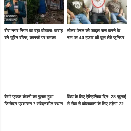
रीवा नगर निगम का बड़ा घोटाला: कबाड़
सोलर पैनल की फाइल पास करने के
बने यूरिन बॉक्स, कागजों पर चमका
नाम पर 40 हजार की घूस लेते जूनियर
स्वच्छता सर्वेक्षण
इंजीनियर गिरफ्तार, लोकायुक्त की बड़ी
रेड
वैष्णो फ्रूट कंपनी का गुलाम हुआ
विंध्य के लिए ऐतिहासिक दिन: 28 जुलाई
जिम्मेदार प्रशासन ? संवेदनशील स्थान
से रीवा से कोलकाता के लिए उड़ेगा 72
पर पुलिस का ध्यान नहीं..
सीटर विमान, डिप्टी सीएम ने दी बड़ी
सौगात!