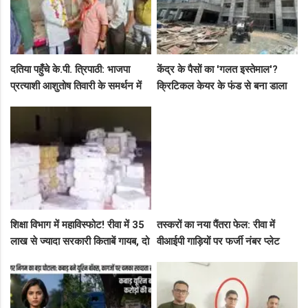
दतिया पहुँचे के.पी. त्रिपाठी: भाजपा
केंद्र के पैसों का 'गलत इस्तेमाल'?
प्रत्याशी आशुतोष तिवारी के समर्थन में
क्रिटिकल केयर के फंड से बना डाला
सघन जनसंपर्क, कार्यकर्ताओं में भरा
कैंसर अस्पताल, अब NHM ने रोके 8
उत्साह
करोड़!
शिक्षा विभाग में महाविस्फोट! रीवा में 35
तस्करों का नया पैंतरा फेल: रीवा में
लाख से ज्यादा सरकारी किताबें गायब, दो
वीआईपी गाड़ियों पर फर्जी नंबर प्लेट
ट्रकों के बराबर हुआ बड़ा खेल
लगाकर घूम रहे थे संदिग्ध, पुलिस ने
दबोचा