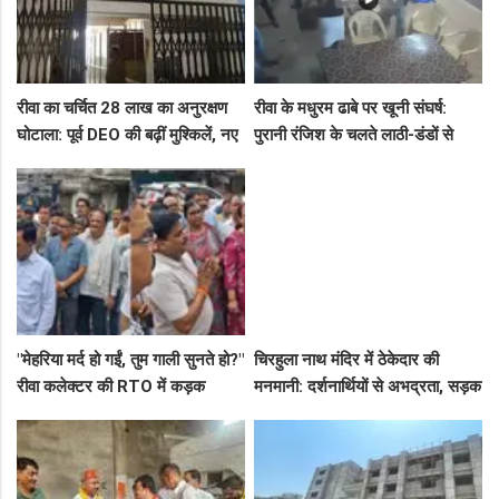
रीवा का चर्चित 28 लाख का अनुरक्षण
रीवा के मधुरम ढाबे पर खूनी संघर्ष:
घोटाला: पूर्व DEO की बढ़ीं मुश्किलें, नए
पुरानी रंजिश के चलते लाठी-डंडों से
कमिश्नर ने बैठाई विभागीय जांच
हमला, 8 आरोपियों पर FIR दर्ज
"मेहरिया मर्द हो गईं, तुम गाली सुनते हो?"
चिरहुला नाथ मंदिर में ठेकेदार की
रीवा कलेक्टर की RTO में कड़क
मनमानी: दर्शनार्थियों से अभद्रता, सड़क
क्लास, प्राइवेट कर्मी के उड़े होश!
बनी अवैध पार्किंग अड्डा!