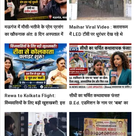
मऊगंज में मौसी-भतीजे के प्रेम प्रसंग
Maihar Viral Video : क्लासरूम
का खौफनाक अंत: 8 दिन अस्पताल में
में LED टीवी पर धुरंधर देख रहे थे
जंग हार गई युवती, प्रेमी पर संगीन
टीचर और स्टूडेंट्स, CM हेल्पलाइन में
आरोप!
शिकायत
Rewa to Kolkata Flight:
सीधी का चर्चित कथावाचक फंसा!
विंध्यवासियों के लिए बड़ी खुशखबरी: इस
B.Ed. एडमिशन के नाम पर 'बाबा' का
दिन से शुरू हो रही है रीवा-कोलकाता
खेल: नशीला लड्डू, आध्यात्मिक प्रेम
फ्लाइट, जानें पूरा रूट!
और फिर FIR