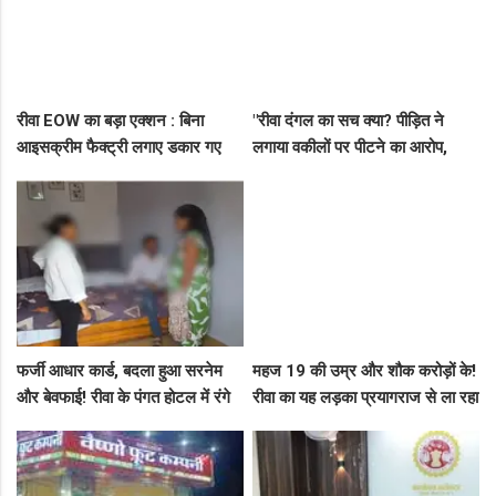
रीवा EOW का बड़ा एक्शन : बिना
"रीवा दंगल का सच क्या? पीड़ित ने
आइसक्रीम फैक्ट्री लगाए डकार गए
लगाया वकीलों पर पीटने का आरोप,
31.50 लाख का लोन, EOW ने 5 पर
दूसरे पक्ष ने आरोपों को बताया पूरी तरह
कसा शिकंजा
मनगढ़ंत!"
फर्जी आधार कार्ड, बदला हुआ सरनेम
महज 19 की उम्र और शौक करोड़ों के!
और बेवफाई! रीवा के पंगत होटल में रंगे
रीवा का यह लड़का प्रयागराज से ला रहा
हाथ पकड़े गए सीधी के पति-पत्नी का
था नशीली सिरप की बड़ी खेप, अब
बीच सड़क तमाशा
सलाखों के पीछे