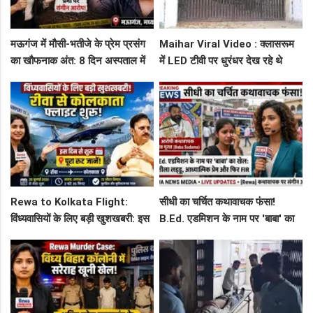
मऊगंज में मौसी-भतीजे के प्रेम प्रसंग
Maihar Viral Video : क्लासरूम
का खौफनाक अंत: 8 दिन अस्पताल में
में LED टीवी पर धुरंधर देख रहे थे
जंग हार गई युवती, प्रेमी पर संगीन
टीचर और स्टूडेंट्स, CM हेल्पलाइन में
आरोप!
शिकायत
Rewa to Kolkata Flight:
सीधी का चर्चित कथावाचक फंसा!
विंध्यवासियों के लिए बड़ी खुशखबरी: इस
B.Ed. एडमिशन के नाम पर 'बाबा' का
दिन से शुरू हो रही है रीवा-कोलकाता
खेल: नशीला लड्डू, आध्यात्मिक प्रेम
फ्लाइट, जानें पूरा रूट!
और फिर FIR