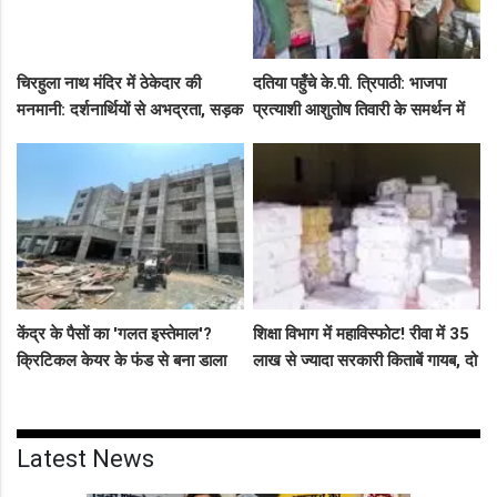
चिरहुला नाथ मंदिर में ठेकेदार की
दतिया पहुँचे के.पी. त्रिपाठी: भाजपा
मनमानी: दर्शनार्थियों से अभद्रता, सड़क
प्रत्याशी आशुतोष तिवारी के समर्थन में
बनी अवैध पार्किंग अड्डा!
सघन जनसंपर्क, कार्यकर्ताओं में भरा
उत्साह
केंद्र के पैसों का 'गलत इस्तेमाल'?
शिक्षा विभाग में महाविस्फोट! रीवा में 35
क्रिटिकल केयर के फंड से बना डाला
लाख से ज्यादा सरकारी किताबें गायब, दो
कैंसर अस्पताल, अब NHM ने रोके 8
ट्रकों के बराबर हुआ बड़ा खेल
करोड़!
Latest News