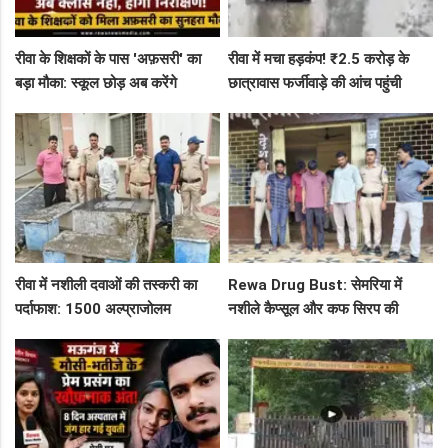
रीवा के शिक्षकों के पास 'अफ़सरी' का
रीवा में मचा हड़कंप! ₹2.5 करोड़ के
बड़ा मौका: स्कूल छोड़ अब करेंगे
छात्रावास फर्जीवाड़े की आंच पहुंची
निरीक्षण, BAC और जनशिक्षकों के पदों
एडीएम तक, संभाग आयुक्त को भेजा
पर निकली भर्ती!
एक्शन लेटर
रीवा में नशीली दवाओं की तस्करी का
Rewa Drug Bust: सेमरिया में
पर्दाफाश: 1500 अल्प्राजोलम
नशीले कैप्सूल और कफ सिरप की
टैबलेट्स जब्त, गुढ़ पुलिस खंगाल रही
तस्करी का पर्दाफाश, 4 तस्कर सलाखों
सप्लाई चेन
के पीछे