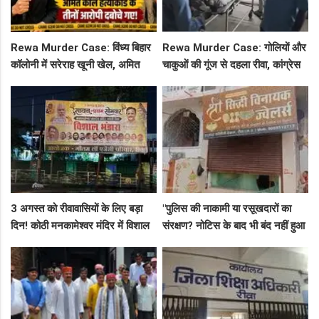
Rewa Murder Case: विंध्य बिहार
Rewa Murder Case: गोलियों और
कॉलोनी में सरेराह खूनी खेल, अमित
चाकुओं की गूंज से दहला रीवा, कांग्रेस
कोल हत्याकांड के तीनों आरोपी दबोचे
नेता अमित कोल मर्डर मिस्ट्री में 4
गए!
गिरफ्तार!
3 अगस्त को रीवावासियों के लिए बड़ा
"पुलिस की नाकामी या रसूखदारों का
दिन! कोठी मनकामेश्वर मंदिर में विशाल
संरक्षण? नोटिस के बाद भी बंद नहीं हुआ
भंडारे का आमंत्रण
जयस्तंभ का संदिग्ध अड्डा, अब ज्वैलरी
शॉप लुट गई!"