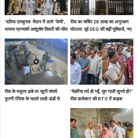
"दतिया उपचुनाव: मैदान में उतरे 'केपी',
रीवा का चर्चित 28 लाख का अनुरक्षण
भाजपा प्रत्याशी आशुतोष तिवारी की जीत
घोटाला: पूर्व DEO की बढ़ीं मुश्किलें, नए
के लिए बनाई रणनीति, बैठकों का दौर
कमिश्नर ने बैठाई विभागीय जांच
जारी!"
रीवा के मधुरम ढाबे पर खूनी संघर्ष:
"मेहरिया मर्द हो गईं, तुम गाली सुनते हो?"
पुरानी रंजिश के चलते लाठी-डंडों से
रीवा कलेक्टर की RTO में कड़क
हमला, 8 आरोपियों पर FIR दर्ज
क्लास, प्राइवेट कर्मी के उड़े होश!