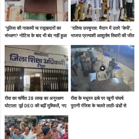
"पुलिस की नाकामी या रसूखदारों का
"दतिया उपचुनाव: मैदान में उतरे 'केपी',
संरक्षण? नोटिस के बाद भी बंद नहीं हुआ
भाजपा प्रत्याशी आशुतोष तिवारी की जीत
जयस्तंभ का संदिग्ध अड्डा, अब ज्वैलरी
के लिए बनाई रणनीति, बैठकों का दौर
शॉप लुट गई!"
जारी!"
रीवा का चर्चित 28 लाख का अनुरक्षण
रीवा के मधुरम ढाबे पर खूनी संघर्ष:
घोटाला: पूर्व DEO की बढ़ीं मुश्किलें, नए
पुरानी रंजिश के चलते लाठी-डंडों से
कमिश्नर ने बैठाई विभागीय जांच
हमला, 8 आरोपियों पर FIR दर्ज