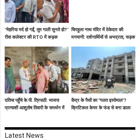
"मेहरिया मर्द हो गईं, तुम गाली सुनते हो?"
चिरहुला नाथ मंदिर में ठेकेदार की
रीवा कलेक्टर की RTO में कड़क
मनमानी: दर्शनार्थियों से अभद्रता, सड़क
क्लास, प्राइवेट कर्मी के उड़े होश!
बनी अवैध पार्किंग अड्डा!
दतिया पहुँचे के.पी. त्रिपाठी: भाजपा
केंद्र के पैसों का 'गलत इस्तेमाल'?
प्रत्याशी आशुतोष तिवारी के समर्थन में
क्रिटिकल केयर के फंड से बना डाला
सघन जनसंपर्क, कार्यकर्ताओं में भरा
कैंसर अस्पताल, अब NHM ने रोके 8
उत्साह
करोड़!
Latest News