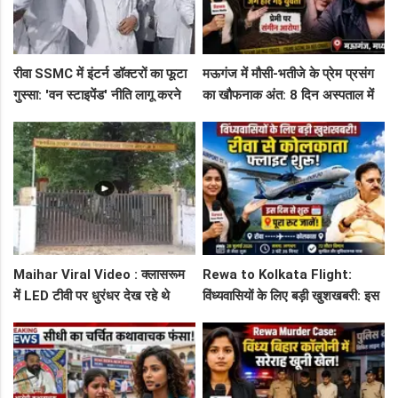
रीवा SSMC में इंटर्न डॉक्टरों का फूटा
मऊगंज में मौसी-भतीजे के प्रेम प्रसंग
गुस्सा: 'वन स्टाइपेंड' नीति लागू करने
का खौफनाक अंत: 8 दिन अस्पताल में
और ₹30 हजार भत्ते की मांग पर अड़े
जंग हार गई युवती, प्रेमी पर संगीन
छात्र
आरोप!
Maihar Viral Video : क्लासरूम
Rewa to Kolkata Flight:
में LED टीवी पर धुरंधर देख रहे थे
विंध्यवासियों के लिए बड़ी खुशखबरी: इस
टीचर और स्टूडेंट्स, CM हेल्पलाइन में
दिन से शुरू हो रही है रीवा-कोलकाता
शिकायत
फ्लाइट, जानें पूरा रूट!