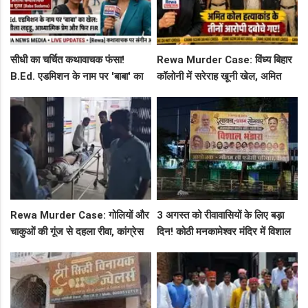
सीधी का चर्चित कथावाचक फंसा!
Rewa Murder Case: विंध्य बिहार
B.Ed. एडमिशन के नाम पर 'बाबा' का
कॉलोनी में सरेराह खूनी खेल, अमित
खेल: नशीला लड्डू, आध्यात्मिक प्रेम
कोल हत्याकांड के तीनों आरोपी दबोचे
और फिर FIR
गए!
Rewa Murder Case: गोलियों और
3 अगस्त को रीवावासियों के लिए बड़ा
चाकुओं की गूंज से दहला रीवा, कांग्रेस
दिन! कोठी मनकामेश्वर मंदिर में विशाल
नेता अमित कोल मर्डर मिस्ट्री में 4
भंडारे का आमंत्रण
गिरफ्तार!