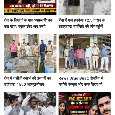
रीवा के शिक्षकों के पास 'अफ़सरी' का
रीवा में मचा हड़कंप! ₹2.5 करोड़ के
बड़ा मौका: स्कूल छोड़ अब करेंगे
छात्रावास फर्जीवाड़े की आंच पहुंची
निरीक्षण, BAC और जनशिक्षकों के पदों
एडीएम तक, संभाग आयुक्त को भेजा
पर निकली भर्ती!
एक्शन लेटर
रीवा में नशीली दवाओं की तस्करी का
Rewa Drug Bust: सेमरिया में
पर्दाफाश: 1500 अल्प्राजोलम
नशीले कैप्सूल और कफ सिरप की
टैबलेट्स जब्त, गुढ़ पुलिस खंगाल रही
तस्करी का पर्दाफाश, 4 तस्कर सलाखों
सप्लाई चेन
के पीछे