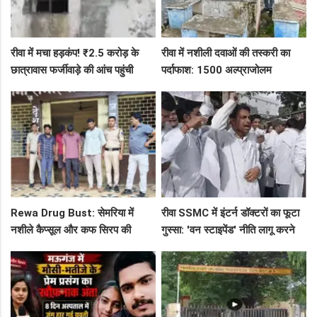
रीवा में मचा हड़कंप! ₹2.5 करोड़ के
रीवा में नशीली दवाओं की तस्करी का
छात्रावास फर्जीवाड़े की आंच पहुंची
पर्दाफाश: 1500 अल्प्राजोलम
एडीएम तक, संभाग आयुक्त को भेजा
टैबलेट्स जब्त, गुढ़ पुलिस खंगाल रही
एक्शन लेटर
सप्लाई चेन
Rewa Drug Bust: सेमरिया में
रीवा SSMC में इंटर्न डॉक्टरों का फूटा
नशीले कैप्सूल और कफ सिरप की
गुस्सा: 'वन स्टाइपेंड' नीति लागू करने
तस्करी का पर्दाफाश, 4 तस्कर सलाखों
और ₹30 हजार भत्ते की मांग पर अड़े
के पीछे
छात्र