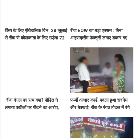
विंध्य के लिए ऐतिहासिक दिन: 28 जुलाई
रीवा EOW का बड़ा एक्शन : बिना
से रीवा से कोलकाता के लिए उड़ेगा 72
आइसक्रीम फैक्ट्री लगाए डकार गए
सीटर विमान, डिप्टी सीएम ने दी बड़ी
31.50 लाख का लोन, EOW ने 5 पर
सौगात!
कसा शिकंजा
"रीवा दंगल का सच क्या? पीड़ित ने
फर्जी आधार कार्ड, बदला हुआ सरनेम
लगाया वकीलों पर पीटने का आरोप,
और बेवफाई! रीवा के पंगत होटल में रंगे
दूसरे पक्ष ने आरोपों को बताया पूरी तरह
हाथ पकड़े गए सीधी के पति-पत्नी का
मनगढ़ंत!"
बीच सड़क तमाशा