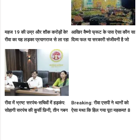
महज 19 की उम्र और शौक करोड़ों के!
आखिर वैष्णो फ्रूट के पास ऐसा कौन सा
रीवा का यह लड़का प्रयागराज से ला रहा
दिव्य फल या सरकारी संजीवनी है जो
था नशीली सिरप की बड़ी खेप, अब
इसे चौबीसों घंटे दुकान चलाने की
सलाखों के पीछे
आजादी देती है?
रीवा में भ्रष्ट सरपंच-सचिवों में हड़कंप:
Breaking: रीवा एसपी ने थानों को
सोहागी सरपंच की कुर्सी छिनी, तीन गबन
ऐसा मथा कि हिल गया पूरा महकमा! 8
आरोपियों को जेल भेजने का फरमान
थाना प्रभारियों का पत्ता साफ, देखें पूरी
जारी
नई लिस्ट