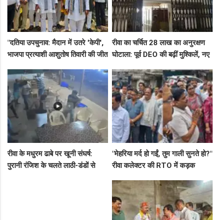
"दतिया उपचुनाव: मैदान में उतरे 'केपी',
रीवा का चर्चित 28 लाख का अनुरक्षण
भाजपा प्रत्याशी आशुतोष तिवारी की जीत
घोटाला: पूर्व DEO की बढ़ीं मुश्किलें, नए
के लिए बनाई रणनीति, बैठकों का दौर
कमिश्नर ने बैठाई विभागीय जांच
जारी!"
रीवा के मधुरम ढाबे पर खूनी संघर्ष:
"मेहरिया मर्द हो गईं, तुम गाली सुनते हो?"
पुरानी रंजिश के चलते लाठी-डंडों से
रीवा कलेक्टर की RTO में कड़क
हमला, 8 आरोपियों पर FIR दर्ज
क्लास, प्राइवेट कर्मी के उड़े होश!