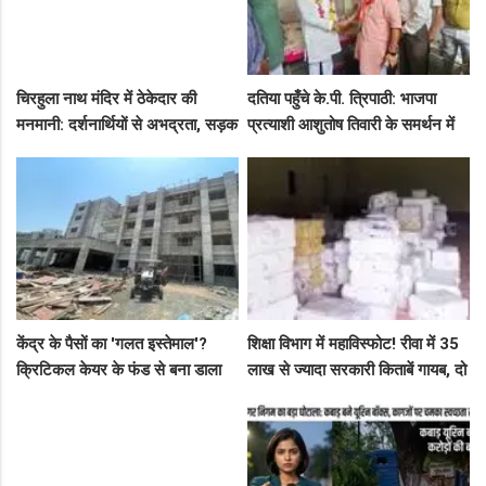
चिरहुला नाथ मंदिर में ठेकेदार की
दतिया पहुँचे के.पी. त्रिपाठी: भाजपा
मनमानी: दर्शनार्थियों से अभद्रता, सड़क
प्रत्याशी आशुतोष तिवारी के समर्थन में
बनी अवैध पार्किंग अड्डा!
सघन जनसंपर्क, कार्यकर्ताओं में भरा
उत्साह
केंद्र के पैसों का 'गलत इस्तेमाल'?
शिक्षा विभाग में महाविस्फोट! रीवा में 35
क्रिटिकल केयर के फंड से बना डाला
लाख से ज्यादा सरकारी किताबें गायब, दो
कैंसर अस्पताल, अब NHM ने रोके 8
ट्रकों के बराबर हुआ बड़ा खेल
करोड़!