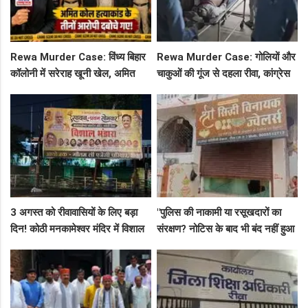
Rewa Murder Case: विंध्य बिहार
Rewa Murder Case: गोलियों और
कॉलोनी में सरेराह खूनी खेल, अमित
चाकुओं की गूंज से दहला रीवा, कांग्रेस
कोल हत्याकांड के तीनों आरोपी दबोचे
नेता अमित कोल मर्डर मिस्ट्री में 4
गए!
गिरफ्तार!
3 अगस्त को रीवावासियों के लिए बड़ा
"पुलिस की नाकामी या रसूखदारों का
दिन! कोठी मनकामेश्वर मंदिर में विशाल
संरक्षण? नोटिस के बाद भी बंद नहीं हुआ
भंडारे का आमंत्रण
जयस्तंभ का संदिग्ध अड्डा, अब ज्वैलरी
शॉप लुट गई!"