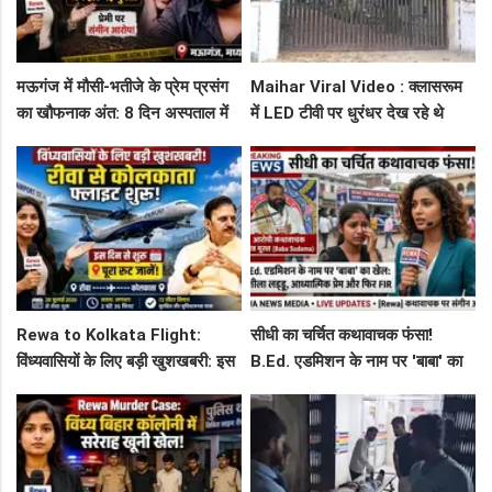
मऊगंज में मौसी-भतीजे के प्रेम प्रसंग
Maihar Viral Video : क्लासरूम
का खौफनाक अंत: 8 दिन अस्पताल में
में LED टीवी पर धुरंधर देख रहे थे
जंग हार गई युवती, प्रेमी पर संगीन
टीचर और स्टूडेंट्स, CM हेल्पलाइन में
आरोप!
शिकायत
Rewa to Kolkata Flight:
सीधी का चर्चित कथावाचक फंसा!
विंध्यवासियों के लिए बड़ी खुशखबरी: इस
B.Ed. एडमिशन के नाम पर 'बाबा' का
दिन से शुरू हो रही है रीवा-कोलकाता
खेल: नशीला लड्डू, आध्यात्मिक प्रेम
फ्लाइट, जानें पूरा रूट!
और फिर FIR