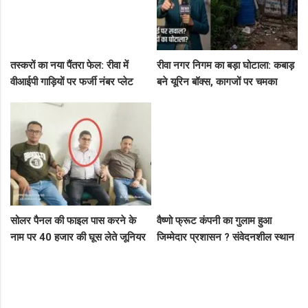
तस्करों का नया पैंतरा फेल: रीवा में
रीवा नगर निगम का बड़ा घोटाला: कबाड़
वीआईपी गाड़ियों पर फर्जी नंबर प्लेट
बने यूरिन बॉक्स, कागजों पर चमका
लगाकर घूम रहे थे संदिग्ध, पुलिस ने
स्वच्छता सर्वेक्षण
दबोचा
सोलर पैनल की फाइल पास करने के
वैष्णो फ्रूट कंपनी का गुलाम हुआ
नाम पर 40 हजार की घूस लेते जूनियर
जिम्मेदार प्रशासन ? संवेदनशील स्थान
इंजीनियर गिरफ्तार, लोकायुक्त की बड़ी
पर पुलिस का ध्यान नहीं..
रेड