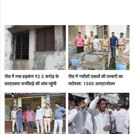
रीवा में मचा हड़कंप! ₹2.5 करोड़ के
रीवा में नशीली दवाओं की तस्करी का
छात्रावास फर्जीवाड़े की आंच पहुंची
पर्दाफाश: 1500 अल्प्राजोलम
एडीएम तक, संभाग आयुक्त को भेजा
टैबलेट्स जब्त, गुढ़ पुलिस खंगाल रही
एक्शन लेटर
सप्लाई चेन