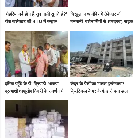
"मेहरिया मर्द हो गईं, तुम गाली सुनते हो?"
चिरहुला नाथ मंदिर में ठेकेदार की
रीवा कलेक्टर की RTO में कड़क
मनमानी: दर्शनार्थियों से अभद्रता, सड़क
क्लास, प्राइवेट कर्मी के उड़े होश!
बनी अवैध पार्किंग अड्डा!
दतिया पहुँचे के.पी. त्रिपाठी: भाजपा
केंद्र के पैसों का 'गलत इस्तेमाल'?
प्रत्याशी आशुतोष तिवारी के समर्थन में
क्रिटिकल केयर के फंड से बना डाला
सघन जनसंपर्क, कार्यकर्ताओं में भरा
कैंसर अस्पताल, अब NHM ने रोके 8
उत्साह
करोड़!