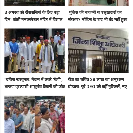
3 अगस्त को रीवावासियों के लिए बड़ा
"पुलिस की नाकामी या रसूखदारों का
दिन! कोठी मनकामेश्वर मंदिर में विशाल
संरक्षण? नोटिस के बाद भी बंद नहीं हुआ
भंडारे का आमंत्रण
जयस्तंभ का संदिग्ध अड्डा, अब ज्वैलरी
शॉप लुट गई!"
"दतिया उपचुनाव: मैदान में उतरे 'केपी',
रीवा का चर्चित 28 लाख का अनुरक्षण
भाजपा प्रत्याशी आशुतोष तिवारी की जीत
घोटाला: पूर्व DEO की बढ़ीं मुश्किलें, नए
के लिए बनाई रणनीति, बैठकों का दौर
कमिश्नर ने बैठाई विभागीय जांच
जारी!"