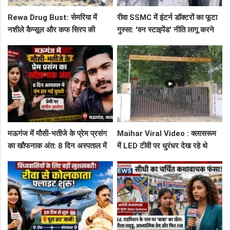
Rewa Drug Bust: सेमरिया में
रीवा SSMC में इंटर्न डॉक्टरों का फूटा
नशीले कैप्सूल और कफ सिरप की
गुस्सा: 'वन स्टाइपेंड' नीति लागू करने
तस्करी का पर्दाफाश, 4 तस्कर सलाखों
और ₹30 हजार भत्ते की मांग पर अड़े
के पीछे
छात्र
मऊगंज में मौसी-भतीजे के प्रेम प्रसंग
Maihar Viral Video : क्लासरूम
का खौफनाक अंत: 8 दिन अस्पताल में
में LED टीवी पर धुरंधर देख रहे थे
जंग हार गई युवती, प्रेमी पर संगीन
टीचर और स्टूडेंट्स, CM हेल्पलाइन में
आरोप!
शिकायत