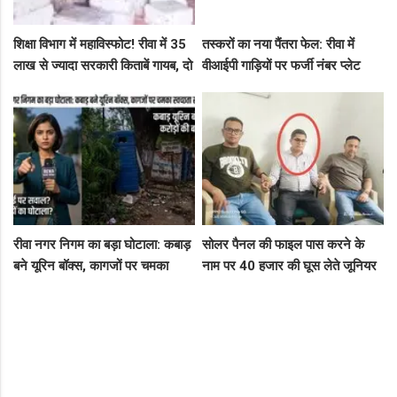
शिक्षा विभाग में महाविस्फोट! रीवा में 35
तस्करों का नया पैंतरा फेल: रीवा में
लाख से ज्यादा सरकारी किताबें गायब, दो
वीआईपी गाड़ियों पर फर्जी नंबर प्लेट
ट्रकों के बराबर हुआ बड़ा खेल
लगाकर घूम रहे थे संदिग्ध, पुलिस ने
दबोचा
रीवा नगर निगम का बड़ा घोटाला: कबाड़
सोलर पैनल की फाइल पास करने के
बने यूरिन बॉक्स, कागजों पर चमका
नाम पर 40 हजार की घूस लेते जूनियर
स्वच्छता सर्वेक्षण
इंजीनियर गिरफ्तार, लोकायुक्त की बड़ी
रेड