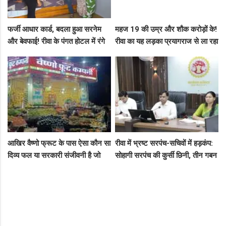
फर्जी आधार कार्ड, बदला हुआ सरनेम
महज 19 की उम्र और शौक करोड़ों के!
और बेवफाई! रीवा के पंगत होटल में रंगे
रीवा का यह लड़का प्रयागराज से ला रहा
हाथ पकड़े गए सीधी के पति-पत्नी का
था नशीली सिरप की बड़ी खेप, अब
बीच सड़क तमाशा
सलाखों के पीछे
आखिर वैष्णो फ्रूट के पास ऐसा कौन सा
रीवा में भ्रष्ट सरपंच-सचिवों में हड़कंप:
दिव्य फल या सरकारी संजीवनी है जो
सोहागी सरपंच की कुर्सी छिनी, तीन गबन
इसे चौबीसों घंटे दुकान चलाने की
आरोपियों को जेल भेजने का फरमान
आजादी देती है?
जारी