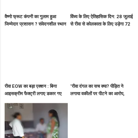
वैष्णो फ्रूट कंपनी का गुलाम हुआ
विंध्य के लिए ऐतिहासिक दिन: 28 जुलाई
जिम्मेदार प्रशासन ? संवेदनशील स्थान
से रीवा से कोलकाता के लिए उड़ेगा 72
पर पुलिस का ध्यान नहीं..
सीटर विमान, डिप्टी सीएम ने दी बड़ी
सौगात!
रीवा EOW का बड़ा एक्शन : बिना
"रीवा दंगल का सच क्या? पीड़ित ने
आइसक्रीम फैक्ट्री लगाए डकार गए
लगाया वकीलों पर पीटने का आरोप,
31.50 लाख का लोन, EOW ने 5 पर
दूसरे पक्ष ने आरोपों को बताया पूरी तरह
कसा शिकंजा
मनगढ़ंत!"