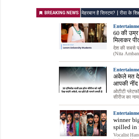
Entertainm
60 की उम्र 
मिलाकर पीती
देश की सबसे प्
(Nita Ambani
लेकर सुर्खियों
Entertainm
अकेले मत द
आपकी नींद उ
ओटीटी प्लेटफ
सीरीज का नाम ह
यह आपके दिमा
IM
Entertainm
winner bi
spilled in 
Vocalist Han