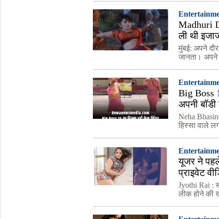
Entertainm
Madhuri Di
ली थी इजाज
जायेंगे हैरान
मुंबई: अपने दौ
जानता। अपने श
उन्होंने बॉलीव
Entertainm
Big Boss 1
अपनी बॉडी क
कमेंट्स
Neha Bhasin :
हिस्सा वाले ल
लेकिन इतना जरु
ह
Entertainm
यूजर ने पह
प्राइवेट व
Jyothi Rai : स
लीक होने की ख
मशहूर अभिनेत्