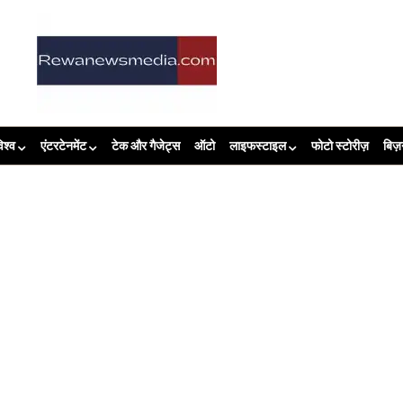
िश्व
एंटरटेनमेंट
टेक और गैजेट्स
ऑटो
लाइफस्टाइल
फोटो स्टोरीज़
बिज़