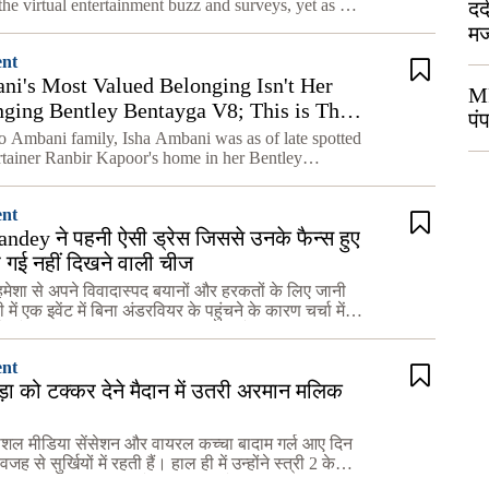
the virtual entertainment buzz and surveys, yet as per
दर
anuary 26, the one leaving with the title will be…
मज
बच
ent
ni's Most Valued Belonging Isn't Her
MP
ging Bentley Bentayga V8; This is The
पं
that It Is
to Ambani family, Isha Ambani was as of late spotted
ertainer Ranbir Kapoor's home in her Bentley
 Isha's extravagance vehicle knocked some people's
 M
ent
dey ने पहनी ऐसी ड्रेस जिससे उनके फैन्स हुए
िख गई नहीं दिखने वाली चीज
 हमेशा से अपने विवादास्पद बयानों और हरकतों के लिए जानी
ी में एक इवेंट में बिना अंडरवियर के पहुंचने के कारण चर्चा में
 ने सोशल मीडिया पर हलचल मचा दी है, और उनक
ent
़ा को टक्कर देने मैदान में उतरी अरमान मलिक
ोशल मीडिया सेंसेशन और वायरल कच्चा बादाम गर्ल आए दिन
 से सुर्खियों में रहती हैं। हाल ही में उन्होंने स्त्री 2 के
आज की रात पर एक वीडियो बनाया था जोकि काफी ज्यादा