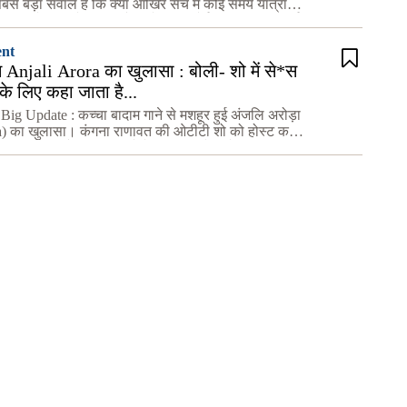
 सबसे बड़ा सवाल है कि क्या आखिर सच में कोई समय यात्रा
्या आने समय में टाइम ट्रैवल के लिए कोई टाइम मशीन बनाई
ent
म Anjali Arora का खुलासा : बोली- शो में से*स
 के लिए कहा जाता है...
Big Update : कच्चा बादाम गाने से मशहूर हुई अंजलि अरोड़ा
a) का खुलासा। कंगना राणावत की ओटीटी शो को होस्ट कर
ाम लॉक अप है। अब इस शो में अंजलि अरोड़ा ने बहुत ही बड़