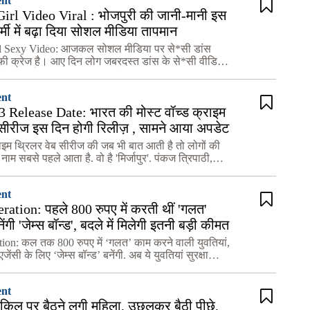
ent
irl Video Viral : भोजपुरी की जानी-मानी इस
 गर्मी में बढ़ा दिया सोशल मीडिया तापमान
rl Sexy Video: आजकल सोशल मीडिया पर से*सी डांस
फी क्रेज है। आए दिन लोग जबरदस्त डांस के से*सी वीडियो
ं और दर्शकों का दिल जीत लेते हैं। लड़कियां अपने लुक और
ent
 Release Date: भारत की मोस्ट वॉच्ड क्राइम
 सीरीज इस दिन होगी रिलीज़ , सामने आया अपडेट
राइम थ्रिलर वेब सीरीज की जब भी बात आती है तो लोगों की
 नाम सबसे पहले आता है. वो है 'मिर्जापुर'. पंकज त्रिपाठी,
िक्रांत मैसी स्टारर ये वेब सीरीज अमेजन प्राइम वी
ent
ration: पहले 800 रुपए में करती थीं 'गलत'
गी 'जेम्‍स बॉन्ड', बदले में मिलेगी इतनी बड़ी कीमत
ion: कल तक 800 रुपए में ‘गलत’ काम करने वाली युवतियां,
जेंसी के लिए ‘जेम्‍स बॉन्‍ड’ बनेंगी. अब ये युवतियां सुरक्षा
 और कान बनकर उन लोगों को सलाखों के पीछे पहुं
ent
किल पर बैठने लगी महिला, उछलकर बैठी पीछे,