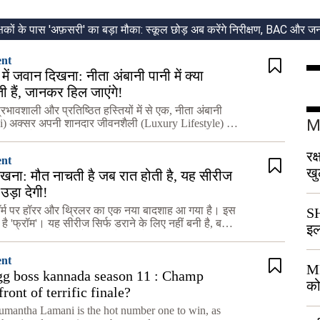
ent
में जवान दिखना: नीता अंबानी पानी में क्या
 हैं, जानकर हिल जाएंगे!
रभावशाली और प्रतिष्ठित हस्तियों में से एक, नीता अंबानी
M
) अक्सर अपनी शानदार जीवनशैली (Luxury Lifestyle) को
 में रहती हैं। उनकी हर चीज़, चाहे वह उनका पहनावा हो,
रक
ent
खु
ेखना: मौत नाचती है जब रात होती है, यह सीरीज
प
ड़ा देगी!
ॉर्म पर हॉरर और थ्रिलर का एक नया बादशाह आ गया है। इस
S
ै 'फ्रॉम'। यह सीरीज सिर्फ डराने के लिए नहीं बनी है, बल्कि
इल
ग को झकझोर देगी और आपको सोचने पर मजबूर कर देगी।
ent
MP
gg boss kannada season 11 : Champ
को
front of terrific finale?
umantha Lamani is the hot number one to win, as