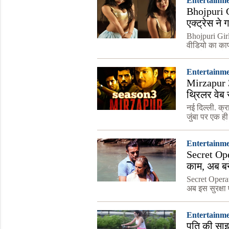
Entertainm
Bhojpuri G
एक्ट्रेस ने
Bhojpuri Gi
वीडियो का का
अपलोड करते है
डांस से ल
Entertainm
Mirzapur 3
थ्रिलर वेब
नई दिल्ली. क्
जुंबा पर एक ही
अली फज़ल और व
Entertainm
Secret Ope
काम, अब बनें
Secret Operat
अब इस सुरक्षा ए
एजेंसियों आंख
Entertainm
पति की साइ