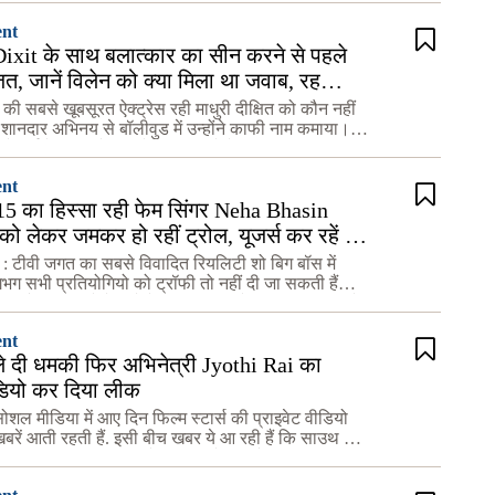
ent
xit के साथ बलात्कार का सीन करने से पहले
त, जानें विलेन को क्या मिला था जवाब, रह
..
र की सबसे खूबसूरत ऐक्ट्रेस रही माधुरी दीक्षित को कौन नहीं
ानदार अभिनय से बॉलीवुड में उन्होंने काफी नाम कमाया।
ुड में कई ऐसी फ़िल्में की जो आज भी लोगों की जुबान
ent
5 का हिस्सा रही फेम सिंगर Neha Bhasin
ो लेकर जमकर हो रहीं ट्रोल, यूजर्स कर रहें भद्दे
 टीवी जगत का सबसे विवादित रियलिटी शो बिग बॉस में
गभग सभी प्रतियोगियो को ट्रॉफी तो नहीं दी जा सकती हैं
र हैं कि इस शो में आने के बाद सभी रातोंरात जरुर बन जाते
ent
ले दी धमकी फिर अभिनेत्री Jyothi Rai का
ीडियो कर दिया लीक
ोशल मीडिया में आए दिन फिल्म स्टार्स की प्राइवेट वीडियो
बरें आती रहती हैं. इसी बीच खबर ये आ रही हैं कि साउथ की
री का भी एक निजी वीडियो वायरल हो गया हैं. एक दिलच