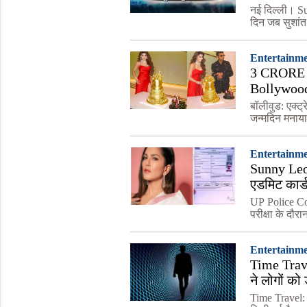
खुल गए सरे
नई दिल्ली। S
दिन जब सुशांत
दिया था। साढ़
सुशांत
Entertainm
3 CRORE 
Bollywood 
बर्थडे केक ग
बॉलीवुड: एक्ट्
जन्मदिन मनाया
तोहफा दिया जो
Entertainm
Sunny Leon
एडमिट कार्
जवाब सुन स
UP Police Cons
परीक्षा के दौर
सनी लियोनी (S
Entertainm
Time Trav
ने लोगों क
महीना
Time Travel: 