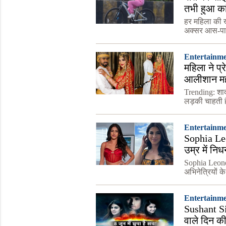
तभी हुआ क
हर महिला की ख
अक्सर आस-पास म
होती है, उसी 
Entertainm
महिला ने प्र
आलीशान मह
Trending: शाद
लड़की चाहती 
साथ खुशी खुशी
करने को त
Entertainm
Sophia Le
उम्र में निध
Sophia Leone 
अभिनेत्रियों क
(Thaina Field
Entertainm
Sushant Si
वाले दिन की