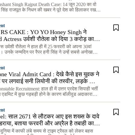
 राज
ushant Singh Rajput Death Case: 14 जून 2020 का वो
 सिंह राजपूत के निधन की खबर ने पूरे देश को हिलाकर रख
े तीन साल से ज्यादा का वक्त हो गया है, लेकिन अभी भी
ent
RS CAKE : YO YO Honey Singh ने
Actress उर्वशी रौतेला को दिया 3 करोड़ का
िफ्ट
रेस उर्वशी रौतेला ने हाल ही में 25 फरवरी को अपना 30वां
। उनके जन्मदिन पर रैपर हनी सिंह ने उन्हें सबसे अनोखा
कि चर्चा का विषय बना हैं। मिली खबर के अनुसार उर्वशी
ent
e Viral Admit Card : देखे कैसे इस युवक ने
ड पर लगवाई सनी लियोनी की तस्वीर, लड़के का
ब हैरान
table Recruitment: हाल ही में उत्तर प्रदेश सिपाही भर्ती
ान एडमिट में कुछ गड़बड़ी होने के कारण बॉलीवुड अदाकारा
unny Leone) चर्चाओं में आई हैं। दरअसल यूपी पुलिस
ent
el: साल 2671 से लौटकर आए इस शख्स के दावे
ो डराया, बताया फरवरी और अप्रैल है तबाही का
दुनिया में काफी लंबे समय से टाइम ट्रैवल को लेकर बहस