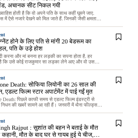
ांड, अचानक सीट निकल गयी
्वाहिश होती है कि वो अपने पति के साथ कहीं घूमने जाए.
ें ऐसे नजारे देखने को मिल जाते हैं. जिनकी जैसी क्षमता
सवारी से जोड़ा बाहर घूमने निकल जाता है. कोई कार पर प
ent
ेग्नेंट होने के लिए पति से मांगी 20 बेडरूम का
ल, पति के उड़े होश
ी करना और मां बनना हर लड़की का सपना होता है. हर
है कि उसे कोई राजकुमार सा लड़का लेने आए और वो उसके
 अपनी जिंदगी बिताए. इसके बदले में लड़कीयां हर वो काम
ent
one Death: सोफिया लियोनी का 26 साल की
न, एडल्ट फिल्म स्टार अपार्टमेंट में पाई गईं मृत
Death: पिछले काफी समय से एडल्ट फिल्म इंडस्ट्री से
े निधन की खबरें सामने आ रही हैं। जनवरी में थैना फील्ड्स
s) अपने घर में मृत पाई गई थीं और फरवरी में 36 साल की
ent
ngh Rajput : सुशांत की बहन ने बताई के मौत
 कहानी, मौत के बाद घर से गायब हुई ये चीज,