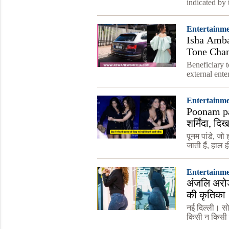
indicated by 
sources, on J
Entertainm
Isha Amba
Tone Chan
very thing 
Beneficiary 
external ent
Bentayga V8.
socks off on
Entertainm
Poonam pan
शर्मिंदा, द
पूनम पांडे, जो
जाती हैं, हाल ह
हैं। इस घटना
Entertainm
अंजलि अरोड
की कृतिका
नई दिल्ली। स
किसी न किसी वजह
पॉपुलर गाने 