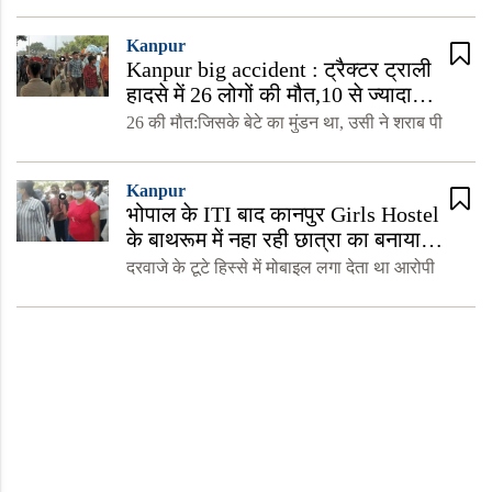
ने हत्या करने के बाद तालाब में शव फेंकने की आशंका
जताई। यह भी पढ़े : लड़को का कुवारियों लड़कियों से
Kanpur
Kanpur big accident : ट्रैक्टर ट्राली
हादसे में 26 लोगों की मौत,10 से ज्यादा
घायल, पांच पुलिसकर्मी सस्पेंड
26 की मौत:जिसके बेटे का मुंडन था, उसी ने शराब पी
Kanpur
भोपाल के ITI बाद कानपुर Girls Hostel
के बाथरूम में नहा रही छात्रा का बनाया
अश्लील वीडियो
दरवाजे के टूटे हिस्से में मोबाइल लगा देता था आरोपी