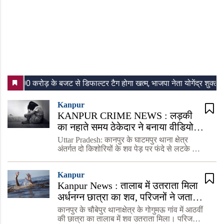
Kanpur
KANPUR CRIME NEWS : लड़की
का नहाते समय ठेकेदार ने बनाया वीडियो,
ब्लैकमेल कर की दरिंदगी आरोपी पुलिस के
Uttar Pradesh: कानपुर के घाटमपुर थाना क्षेत्र
हिरासत में
अंतर्गत दो किशोरियों के शव पेड़ पर फंदे से लटके मिले
हैं। भट्‌ठे पर काम करने वाले मजदूरों की दोनों बेटियां
थीं। देर शाम से लापता होने के बाद दोनों के परिज
Kanpur
Kanpur News : तालाब में उतराता मिला
अर्धनग्न छात्रा का शव, परिजनों ने जताई
हत्या की आशंका, जांच में जुटी पुलिस
कानपुर के चौबेपुर थानाक्षेत्र के गोगुमऊ गांव में आठवीं
की छात्रा का तालाब में शव उतराता मिला। परिजनों