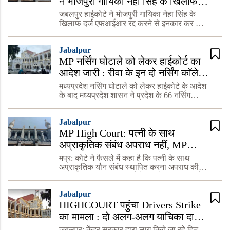
ने भोजपुरी गायिका नेहा सिंह के खिलाफ
दर्ज FIR रद्द करने से किया इनकार
जबलपुर हाईकोर्ट ने भोजपुरी गायिका नेहा सिंह के
खिलाफ दर्ज एफआईआर रद्द करने से इनकार कर दिया
है। हाईकोर्ट ने कहा कि अभिव्यक्ति की आजादी का
मतलब पूर्ण अधिकार नहीं होता। पिछले दिनों नेहा सिंह
Jabalpur
ने सीधी पे
MP नर्सिंग घोटाले को लेकर हाईकोर्ट का
आदेश जारी : रीवा के इन दो नर्सिंग कॉलेज
को बंद करने के निर्देश
मध्यप्रदेश नर्सिंग घोटाले को लेकर हाईकोर्ट के आदेश
के बाद मध्यप्रदेश शासन ने प्रदेश के 66 नर्सिंग
कॉलेज को बंद करने के निर्देश दिए हैं। जिसमें रीवा
जिले के दो नर्सिंग कॉलेज भी शामिल हैं। जिन्हें मंगल
Jabalpur
MP High Court: पत्नी के साथ
अप्राकृतिक संबंध अपराध नहीं, MP
हाईकोर्ट का बड़ा फैसला, ऐसा करना नहीं
मप्र: कोर्ट ने फैसले में कहा है कि पत्नी के साथ
माना जाएगा अपराध
अप्राकृतिक यौन संबंध स्थापित करना अपराध की
श्रेणी में नहीं आता है। कोर्ट ने पति के खिलाफ दर्ज
धारा 377 तथा 506 के तहत दर्ज की गई एफआईआर
Jabalpur
को निरस्त करने
HIGHCOURT पहुंचा Drivers Strike
का मामला : दो अलग-अलग याचिका दायर,
देशभर में अफरा तफरी का माहौल निर्मित
जबलपुर: केंद्र सरकार द्वारा लागू किये जा रहे हिट