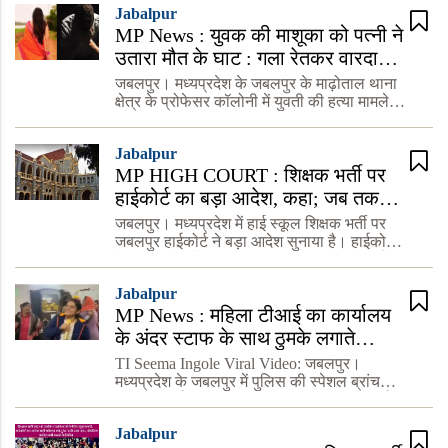
Jabalpur
नर्सिंग क
MP News : युवक की माशूका को पत्नी ने
उतारा मौत के घाट : गला रेतकर वारदात
को अंजाम देकर हो गई थी फरार, पहुंची
जबलपुर। मध्यप्रदेश के जबलपुर के माढ़ोताल थाना
सलाखों के पीछे
क्षेत्र के प्रोफेसर कॉलोनी में युवती की हत्या मामले
को लेकर एक बड़ा खुलासा हुआ है। युवती की हत्या
किसी और ने नहीं बल्कि उसके कथित प्रेमी की पत्नी
Jabalpur
ने किया
MP HIGH COURT : शिक्षक भर्ती पर
हाईकोर्ट का बड़ा आदेश, कहा; जब तक
सरकार शिक्षक भर्ती के नियम नहीं सुधार
जबलपुर। मध्यप्रदेश में हाई स्कूल शिक्षक भर्ती पर
लेती तब तक बचे हुए पदों पर नहीं की
जबलपुर हाईकोर्ट ने बड़ा आदेश सुनाया है। हाईकोर्ट
ने आदेश दिया है कि, जब तक सरकार शिक्षक भर्ती के
जाएंगी भर्तियां
नियम नहीं सुधार लेती तब तक हाई स्कूल शिक्षकों के
Jabalpur
बचे
MP News : महिला टीआई का कार्यालय
के अंदर स्टाफ के साथ ठुमके लगाते
जमकर वीडियो वायरल
TI Seema Ingole Viral Video: जबलपुर।
मध्यप्रदेश के जबलपुर में पुलिस की स्पेशल ब्रांच
यानी एलआईवी कार्यालय की प्रभारी महिला टीआई
सीमा इंगोले और उनके स्टाफ का ड्यूटी के दौरान
Jabalpur
कार्यालय के अंदर डांस करते