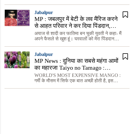
मिली है। प्रदेश कांग्रेस महासचिव सौरभ नाटी शर्मा
ने बरगी से भाजपा प्रत्याशी नीरज सिंह के मोबाइल से
Jabalpur
धमकी मि
MP : जबलपुर में बेटी के लव मैरिज करने
से आहत परिवार ने कर दिया पिंडदान,
अयाज से शादी करके बनी फातिमा
अयाज से शादी कर फातिमा बन चुकी युवती ने कहा- मैं
अपने फैसले से खुश हूं। घरवालों को मेरा पिंडदान
करके रिश्ता खत्म करना सही लगा, तो उन्होंने कर
दिया। उनको जो अच्छा लगा, उन्होंने किया। मैं अपनी
Jabalpur
ओर से अब
MP News : दुनिया का सबसे महंगा आमों
का महारजा Taiyo no Tamago :
इंटरनेशनल मार्केट में कीमत 2.7 लाख रुपए
WORLD'S MOST EXPENSIVE MANGO :
किलो
गर्मी के मौसम में सिर्फ एक बात अच्छी होती है, इस
मौसम में फलों का राजा 'आम' उगता है. जो खाने में
बेहद स्वादिष्ट होता है और प्रोटीन व न्यूट्रिएंट्स से
भरपूर रहता है, लेक