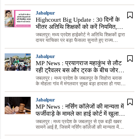
में एक चौंकाने वाली घटना सामने आई है। एक बीटेक
वीडियो हो रहे थे वायरल
द्वितीय वर्ष की छात्रा को अपनी सीनियर रूममेट का
Jabalpur
बाथरूम म
Highcourt Big Update : 30 दिनों के
भीतर अतिथि शिक्षकों को करें नियमित,
फटाफट पढ़िए ये बड़ी अपडेट
जबलपुर: मध्य प्रदेश हाईकोर्ट ने अतिथि शिक्षकों द्वारा
दायर याचिका पर बड़ा फैसला सुनाते हुए राज्य
सरकार को निर्देश दिया है कि वह उनकी
नियमितीकरण की मांग पर 30 दिनों के भीतर निर्णय
Jabalpur
ले। यदि तय समयसीमा म
MP News : प्रयागराज महाकुंभ से लौट
रही ट्रैवलर बस और ट्रक के बीच जोरदार
टक्कर, 7 की मौत
जबलपुर। मध्य प्रदेश के जबलपुर के सिहोरा ब्लाक
के मोहला गांव में मंगलवार सुबह बड़ा हादसा हो गया।
प्रयागराज महाकुंभ से लौट रही ट्रैवलर बस को
जबलपुर से कटनी जा रहे ट्रक ने जोरदार टक्कर मार
Jabalpur
दी। जिसमें है
MP News : नर्सिंग कॉलेजों की मान्यता में
फर्जीवाड़े के मामले का हाई कोर्ट में खुलासा
: पढ़िए ...
जबलपुर : मध्य प्रदेश के जबलपुर से एक बड़ी खबर
सामने आई है, जिसमें नर्सिंग कॉलेजों की मान्यता में
फर्जीवाड़े का मामला हाई कोर्ट में खुलासा हुआ है।
सुनवाई के दौरान यह जानकारी सामने आई कि एमपी