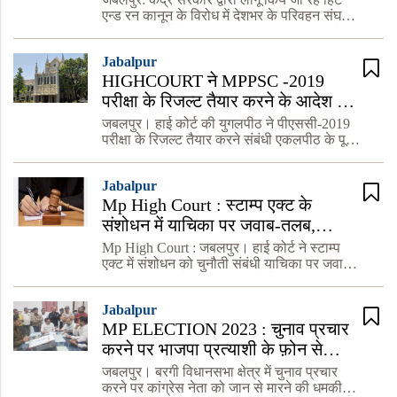
एन्ड रन कानून के विरोध में देशभर के परिवहन संघ
और मालवाहकों के ड्राइवर सड़क पर उतर आएं हैं।
आलम यह है कि देशभर में अफरातफरी का माहौल बन
Jabalpur
गया हैं। वही इस
HIGHCOURT ने MPPSC -2019
परीक्षा के रिजल्ट तैयार करने के आदेश पर
लगाई रोक : दो दर्जन से अधिक अधिकारी
जबलपुर। हाई कोर्ट की युगलपीठ ने पीएससी-2019
और कर्मचारी को नोटिस जारी
परीक्षा के रिजल्ट तैयार करने संबंधी एकलपीठ के पूर्व
आदेश पर रोक लगा दी। इस अंतरित आदेश के साथ
ही मुख्य न्यायाधीश रवि मलिमठ व न्यायमूर्ति विशाल
Jabalpur
मिश्रा की यु
Mp High Court : स्टाम्प एक्ट के
संशोधन में याचिका पर जवाब-तलब,
रजिस्ट्री अधिकारियों-कर्मचारियों की
Mp High Court : जबलपुर। हाई कोर्ट ने स्टाम्प
मिलीभगत से भ्रष्टाचार को बढ़ावा की
एक्ट में संशोधन को चुनौती संबंधी याचिका पर जवाब-
तलब कर लिया है। इस सिलसिले में राज्य शासन
आशंका
सहित अन्य को नोटिस जारी किए गए हैं। मुख्य
Jabalpur
न्यायाधीश रवि मलिमठ व
MP ELECTION 2023 : चुनाव प्रचार
करने पर भाजपा प्रत्याशी के फ़ोन से
कांग्रेस नेता को जान से मारने की धमकी
जबलपुर। बरगी विधानसभा क्षेत्र में चुनाव प्रचार
करने पर कांग्रेस नेता को जान से मारने की धमकी