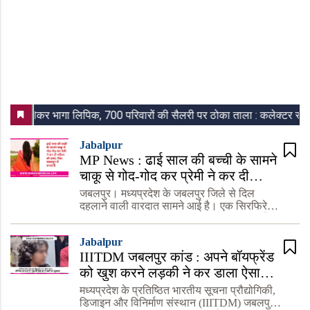
Jabalpur
MP News : ढाई साल की बच्ची के सामने
चाकू से गोद-गोद कर प्रेमी ने कर दी
महिला की हत्या, रीवा-जबलपुर में सनसनी
जबलपुर। मध्यप्रदेश के जबलपुर जिले से दिल
दहलाने वाली वारदात सामने आई है। एक सिरफिरे
प्रेमी ने शादीशुदा महिला को दिनदहाड़े उसकी ढाई
साल की मासूम बच्ची के सामने बेरहमी से मौत के घाट
Jabalpur
उतार दिया। दरअसल, आ
IIITDM जबलपुर कांड : अपने बॉयफ्रेंड
को खुश करने लड़की ने कर डाला ऐसा
कांड की हिल गया पूरा जबलपुर, 2 साल से
मध्यप्रदेश के प्रतिष्ठित भारतीय सूचना प्रौद्योगिकी,
लड़कियों के प्राइवेट
डिजाइन और विनिर्माण संस्थान (IIITDM) जबलपुर