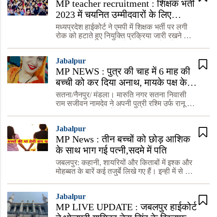
MP teacher recruitment : शिक्षक भर्ती
2023 में चयनित उम्मीदवारों के लिए
खुशखबरी, हाईकोर्ट का आदेश भर्ती
मध्यप्रदेश हाईकोर्ट ने एमपी में शिक्षक भर्ती पर लगी
प्रक्रिया को तुरंत जारी रखा जाए,
रोक को हटाते हुए नियुक्ति प्रक्रिया जारी रखने को
कहा है। मामले पर सुनवाई करते हुए हाईकोर्ट ने राज्य
जॉइनिंग आदेश जारी करने के निर्देश
सरकार के रवैये पर भी नाराजगी जताई और निर्देश दि
Jabalpur
MP NEWS : पुत्र की चाह में 6 माह की
बच्ची को कर दिया अनाथ, मायके पक्ष के
लोगो ने ससुराल पक्ष पर लगाया हत्या का
सतना/नैनपुर/ मंडला। मारुति नगर सतना निवासी
आरोप
राम सजीवन नामदेव ने अपनी पुत्री रश्मि उर्फ रानू का
विवाह लगभग ढाई वर्ष पूर्व मंडला जिले के नैनपुर में
रहने वाले नितेश उर्फ सोनू के साथ धूमधाम से की
Jabalpur
थी। उक्त
MP News : तीन बच्चों को छोड़ आशिक
के साथ भाग गई पत्नी,सदमे में पति
जबलपुर: कहानी, शायरियों और किताबों में इश्क और
मोहब्बत के बारें कई तजुर्बे लिखे गए हैं। इन्ही में से दो
बातें यह भी लिखी गई हैं कि पहला इश्क अंधा होता हैं
और दूसरा की इश्क और जंग में सब जायज हैं। वही
Jabalpur
MP LIVE UPDATE : जबलपुर हाईकोर्ट