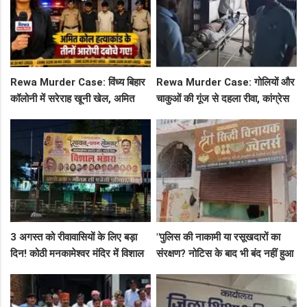
Rewa Murder Case: विंध्य बिहार
Rewa Murder Case: गोलियों और
कॉलोनी में सरेराह खूनी खेल, अमित
चाकुओं की गूंज से दहला रीवा, कांग्रेस
कोल हत्याकांड के तीनों आरोपी दबोचे
नेता अमित कोल मर्डर मिस्ट्री में 4
गए!
गिरफ्तार!
3 अगस्त को रीवावासियों के लिए बड़ा
"पुलिस की नाकामी या रसूखदारों का
दिन! कोठी मनकामेश्वर मंदिर में विशाल
संरक्षण? नोटिस के बाद भी बंद नहीं हुआ
भंडारे का आमंत्रण
जयस्तंभ का संदिग्ध अड्डा, अब ज्वैलरी
शॉप लुट गई!"