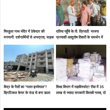
चिरहुला नाथ मंदिर में ठेकेदार की
दतिया पहुँचे के.पी. त्रिपाठी: भाजपा
मनमानी: दर्शनार्थियों से अभद्रता, सड़क
प्रत्याशी आशुतोष तिवारी के समर्थन में
बनी अवैध पार्किंग अड्डा!
सघन जनसंपर्क, कार्यकर्ताओं में भरा
उत्साह
केंद्र के पैसों का 'गलत इस्तेमाल'?
शिक्षा विभाग में महाविस्फोट! रीवा में 35
क्रिटिकल केयर के फंड से बना डाला
लाख से ज्यादा सरकारी किताबें गायब, दो
कैंसर अस्पताल, अब NHM ने रोके 8
ट्रकों के बराबर हुआ बड़ा खेल
करोड़!