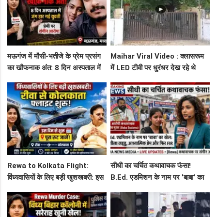
मऊगंज में मौसी-भतीजे के प्रेम प्रसंग
Maihar Viral Video : क्लासरूम
का खौफनाक अंत: 8 दिन अस्पताल में
में LED टीवी पर धुरंधर देख रहे थे
जंग हार गई युवती, प्रेमी पर संगीन
टीचर और स्टूडेंट्स, CM हेल्पलाइन में
आरोप!
शिकायत
Rewa to Kolkata Flight:
सीधी का चर्चित कथावाचक फंसा!
विंध्यवासियों के लिए बड़ी खुशखबरी: इस
B.Ed. एडमिशन के नाम पर 'बाबा' का
दिन से शुरू हो रही है रीवा-कोलकाता
खेल: नशीला लड्डू, आध्यात्मिक प्रेम
फ्लाइट, जानें पूरा रूट!
और फिर FIR