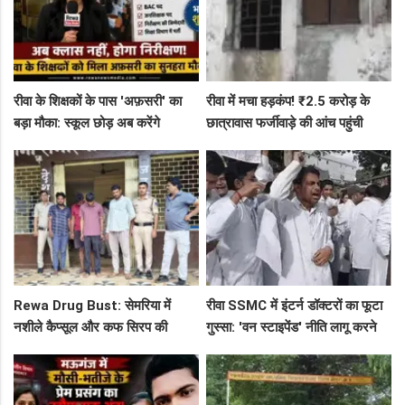
रीवा के शिक्षकों के पास 'अफ़सरी' का
रीवा में मचा हड़कंप! ₹2.5 करोड़ के
बड़ा मौका: स्कूल छोड़ अब करेंगे
छात्रावास फर्जीवाड़े की आंच पहुंची
निरीक्षण, BAC और जनशिक्षकों के पदों
एडीएम तक, संभाग आयुक्त को भेजा
पर निकली भर्ती!
एक्शन लेटर
Rewa Drug Bust: सेमरिया में
रीवा SSMC में इंटर्न डॉक्टरों का फूटा
नशीले कैप्सूल और कफ सिरप की
गुस्सा: 'वन स्टाइपेंड' नीति लागू करने
तस्करी का पर्दाफाश, 4 तस्कर सलाखों
और ₹30 हजार भत्ते की मांग पर अड़े
के पीछे
छात्र