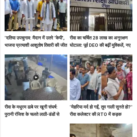
"दतिया उपचुनाव: मैदान में उतरे 'केपी',
रीवा का चर्चित 28 लाख का अनुरक्षण
भाजपा प्रत्याशी आशुतोष तिवारी की जीत
घोटाला: पूर्व DEO की बढ़ीं मुश्किलें, नए
के लिए बनाई रणनीति, बैठकों का दौर
कमिश्नर ने बैठाई विभागीय जांच
जारी!"
रीवा के मधुरम ढाबे पर खूनी संघर्ष:
"मेहरिया मर्द हो गईं, तुम गाली सुनते हो?"
पुरानी रंजिश के चलते लाठी-डंडों से
रीवा कलेक्टर की RTO में कड़क
हमला, 8 आरोपियों पर FIR दर्ज
क्लास, प्राइवेट कर्मी के उड़े होश!