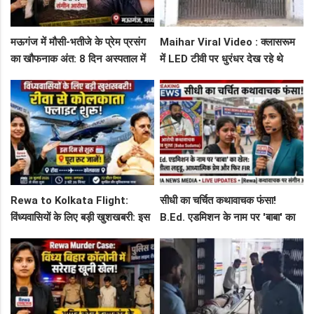
मऊगंज में मौसी-भतीजे के प्रेम प्रसंग
Maihar Viral Video : क्लासरूम
का खौफनाक अंत: 8 दिन अस्पताल में
में LED टीवी पर धुरंधर देख रहे थे
जंग हार गई युवती, प्रेमी पर संगीन
टीचर और स्टूडेंट्स, CM हेल्पलाइन में
आरोप!
शिकायत
Rewa to Kolkata Flight:
सीधी का चर्चित कथावाचक फंसा!
विंध्यवासियों के लिए बड़ी खुशखबरी: इस
B.Ed. एडमिशन के नाम पर 'बाबा' का
दिन से शुरू हो रही है रीवा-कोलकाता
खेल: नशीला लड्डू, आध्यात्मिक प्रेम
फ्लाइट, जानें पूरा रूट!
और फिर FIR