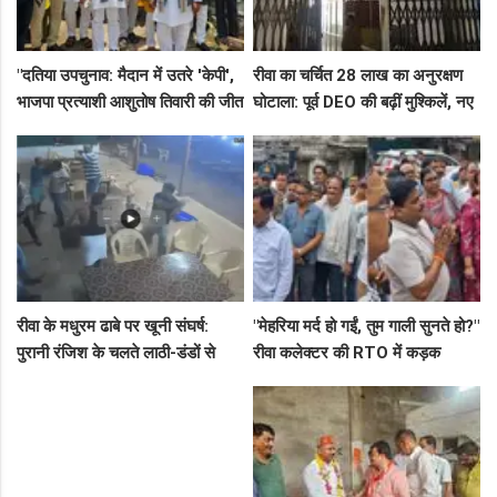
"दतिया उपचुनाव: मैदान में उतरे 'केपी',
रीवा का चर्चित 28 लाख का अनुरक्षण
भाजपा प्रत्याशी आशुतोष तिवारी की जीत
घोटाला: पूर्व DEO की बढ़ीं मुश्किलें, नए
के लिए बनाई रणनीति, बैठकों का दौर
कमिश्नर ने बैठाई विभागीय जांच
जारी!"
रीवा के मधुरम ढाबे पर खूनी संघर्ष:
"मेहरिया मर्द हो गईं, तुम गाली सुनते हो?"
पुरानी रंजिश के चलते लाठी-डंडों से
रीवा कलेक्टर की RTO में कड़क
हमला, 8 आरोपियों पर FIR दर्ज
क्लास, प्राइवेट कर्मी के उड़े होश!