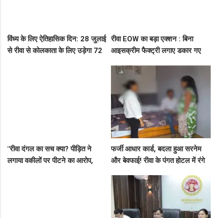
विंध्य के लिए ऐतिहासिक दिन: 28 जुलाई
रीवा EOW का बड़ा एक्शन : बिना
से रीवा से कोलकाता के लिए उड़ेगा 72
आइसक्रीम फैक्ट्री लगाए डकार गए
सीटर विमान, डिप्टी सीएम ने दी बड़ी
31.50 लाख का लोन, EOW ने 5 पर
सौगात!
कसा शिकंजा
"रीवा दंगल का सच क्या? पीड़ित ने
फर्जी आधार कार्ड, बदला हुआ सरनेम
लगाया वकीलों पर पीटने का आरोप,
और बेवफाई! रीवा के पंगत होटल में रंगे
दूसरे पक्ष ने आरोपों को बताया पूरी तरह
हाथ पकड़े गए सीधी के पति-पत्नी का
मनगढ़ंत!"
बीच सड़क तमाशा