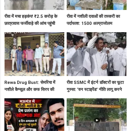
रीवा में मचा हड़कंप! ₹2.5 करोड़ के
रीवा में नशीली दवाओं की तस्करी का
छात्रावास फर्जीवाड़े की आंच पहुंची
पर्दाफाश: 1500 अल्प्राजोलम
एडीएम तक, संभाग आयुक्त को भेजा
टैबलेट्स जब्त, गुढ़ पुलिस खंगाल रही
एक्शन लेटर
सप्लाई चेन
Rewa Drug Bust: सेमरिया में
रीवा SSMC में इंटर्न डॉक्टरों का फूटा
नशीले कैप्सूल और कफ सिरप की
गुस्सा: 'वन स्टाइपेंड' नीति लागू करने
तस्करी का पर्दाफाश, 4 तस्कर सलाखों
और ₹30 हजार भत्ते की मांग पर अड़े
के पीछे
छात्र