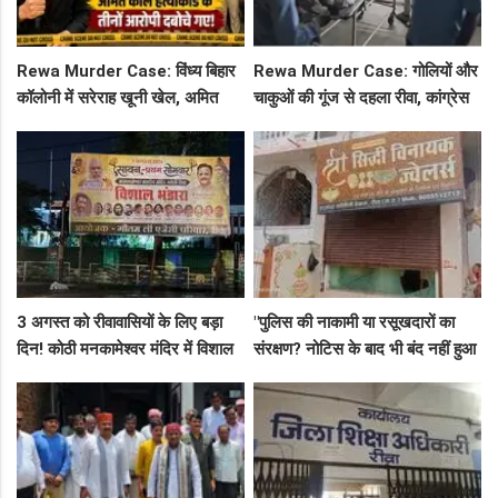
Rewa Murder Case: विंध्य बिहार
Rewa Murder Case: गोलियों और
कॉलोनी में सरेराह खूनी खेल, अमित
चाकुओं की गूंज से दहला रीवा, कांग्रेस
कोल हत्याकांड के तीनों आरोपी दबोचे
नेता अमित कोल मर्डर मिस्ट्री में 4
गए!
गिरफ्तार!
3 अगस्त को रीवावासियों के लिए बड़ा
"पुलिस की नाकामी या रसूखदारों का
दिन! कोठी मनकामेश्वर मंदिर में विशाल
संरक्षण? नोटिस के बाद भी बंद नहीं हुआ
भंडारे का आमंत्रण
जयस्तंभ का संदिग्ध अड्डा, अब ज्वैलरी
शॉप लुट गई!"