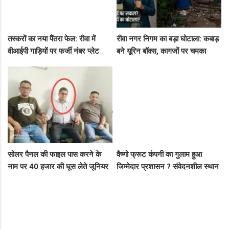
तस्करों का नया पैंतरा फेल: रीवा में
रीवा नगर निगम का बड़ा घोटाला: कबाड़
वीआईपी गाड़ियों पर फर्जी नंबर प्लेट
बने यूरिन बॉक्स, कागजों पर चमका
लगाकर घूम रहे थे संदिग्ध, पुलिस ने
स्वच्छता सर्वेक्षण
दबोचा
सोलर पैनल की फाइल पास करने के
वैष्णो फ्रूट कंपनी का गुलाम हुआ
नाम पर 40 हजार की घूस लेते जूनियर
जिम्मेदार प्रशासन ? संवेदनशील स्थान
इंजीनियर गिरफ्तार, लोकायुक्त की बड़ी
पर पुलिस का ध्यान नहीं..
रेड