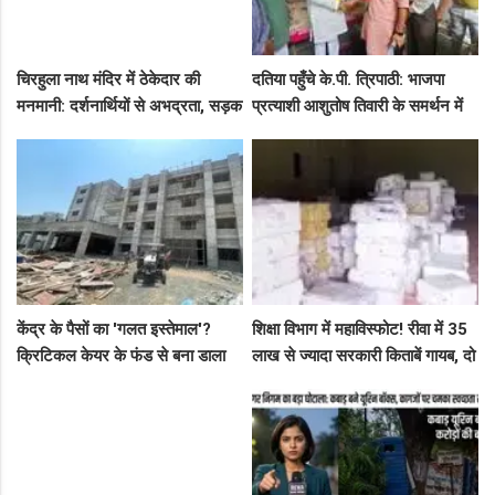
चिरहुला नाथ मंदिर में ठेकेदार की
दतिया पहुँचे के.पी. त्रिपाठी: भाजपा
मनमानी: दर्शनार्थियों से अभद्रता, सड़क
प्रत्याशी आशुतोष तिवारी के समर्थन में
बनी अवैध पार्किंग अड्डा!
सघन जनसंपर्क, कार्यकर्ताओं में भरा
उत्साह
केंद्र के पैसों का 'गलत इस्तेमाल'?
शिक्षा विभाग में महाविस्फोट! रीवा में 35
क्रिटिकल केयर के फंड से बना डाला
लाख से ज्यादा सरकारी किताबें गायब, दो
कैंसर अस्पताल, अब NHM ने रोके 8
ट्रकों के बराबर हुआ बड़ा खेल
करोड़!