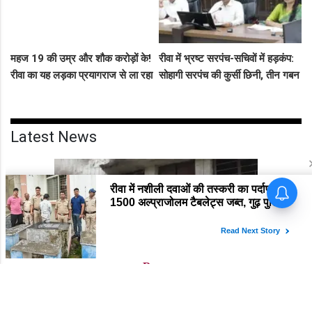
महज 19 की उम्र और शौक करोड़ों के!
रीवा में भ्रष्ट सरपंच-सचिवों में हड़कंप:
रीवा का यह लड़का प्रयागराज से ला रहा
सोहागी सरपंच की कुर्सी छिनी, तीन गबन
था नशीली सिरप की बड़ी खेप, अब
आरोपियों को जेल भेजने का फरमान
सलाखों के पीछे
जारी
Latest News
Rewa
रीवा में मचा हड़कंप! ₹2.5 करोड़ के छात्रावास फर्जीवाड़े की
आंच पहुंची एडीएम तक, संभाग आयुक्त को भेजा एक्शन लेटर