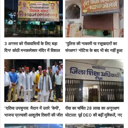
3 अगस्त को रीवावासियों के लिए बड़ा
"पुलिस की नाकामी या रसूखदारों का
दिन! कोठी मनकामेश्वर मंदिर में विशाल
संरक्षण? नोटिस के बाद भी बंद नहीं हुआ
भंडारे का आमंत्रण
जयस्तंभ का संदिग्ध अड्डा, अब ज्वैलरी
शॉप लुट गई!"
"दतिया उपचुनाव: मैदान में उतरे 'केपी',
रीवा का चर्चित 28 लाख का अनुरक्षण
भाजपा प्रत्याशी आशुतोष तिवारी की जीत
घोटाला: पूर्व DEO की बढ़ीं मुश्किलें, नए
के लिए बनाई रणनीति, बैठकों का दौर
कमिश्नर ने बैठाई विभागीय जांच