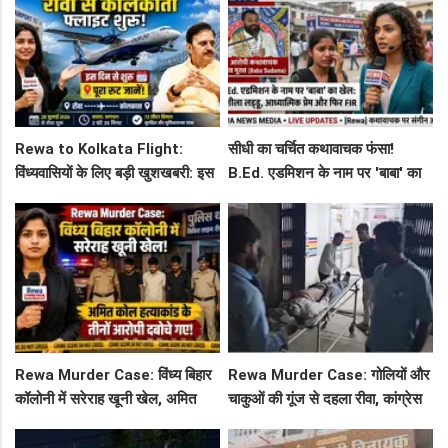
Rewa to Kolkata Flight:
सीधी का चर्चित कथावाचक फंसा!
विंध्यवासियों के लिए बड़ी खुशखबरी: इस
B.Ed. एडमिशन के नाम पर 'बाबा' का
दिन से शुरू हो रही है रीवा-कोलकाता
खेल: नशीला लड्डू, आध्यात्मिक प्रेम
फ्लाइट, जानें पूरा रूट!
और फिर FIR
Rewa Murder Case: विंध्य बिहार
Rewa Murder Case: गोलियों और
कॉलोनी में सरेराह खूनी खेल, अमित
चाकुओं की गूंज से दहला रीवा, कांग्रेस
कोल हत्याकांड के तीनों आरोपी दबोचे
नेता अमित कोल मर्डर मिस्ट्री में 4
गए!
गिरफ्तार!