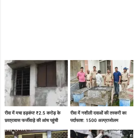
रीवा में मचा हड़कंप! ₹2.5 करोड़ के
रीवा में नशीली दवाओं की तस्करी का
छात्रावास फर्जीवाड़े की आंच पहुंची
पर्दाफाश: 1500 अल्प्राजोलम
एडीएम तक, संभाग आयुक्त को भेजा
टैबलेट्स जब्त, गुढ़ पुलिस खंगाल रही
एक्शन लेटर
सप्लाई चेन