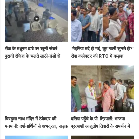
जारी!"
रीवा के मधुरम ढाबे पर खूनी संघर्ष:
"मेहरिया मर्द हो गईं, तुम गाली सुनते हो?"
पुरानी रंजिश के चलते लाठी-डंडों से
रीवा कलेक्टर की RTO में कड़क
हमला, 8 आरोपियों पर FIR दर्ज
क्लास, प्राइवेट कर्मी के उड़े होश!
चिरहुला नाथ मंदिर में ठेकेदार की
दतिया पहुँचे के.पी. त्रिपाठी: भाजपा
मनमानी: दर्शनार्थियों से अभद्रता, सड़क
प्रत्याशी आशुतोष तिवारी के समर्थन में
बनी अवैध पार्किंग अड्डा!
सघन जनसंपर्क, कार्यकर्ताओं में भरा