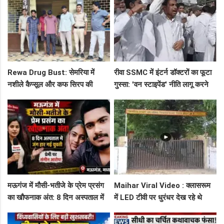
Rewa Drug Bust: सेमरिया में
रीवा SSMC में इंटर्न डॉक्टरों का फूटा
नशीले कैप्सूल और कफ सिरप की
गुस्सा: 'वन स्टाइपेंड' नीति लागू करने
तस्करी का पर्दाफाश, 4 तस्कर सलाखों
और ₹30 हजार भत्ते की मांग पर अड़े
के पीछे
छात्र
मऊगंज में मौसी-भतीजे के प्रेम प्रसंग
Maihar Viral Video : क्लासरूम
का खौफनाक अंत: 8 दिन अस्पताल में
में LED टीवी पर धुरंधर देख रहे थे
जंग हार गई युवती, प्रेमी पर संगीन
टीचर और स्टूडेंट्स, CM हेल्पलाइन में
आरोप!
शिकायत