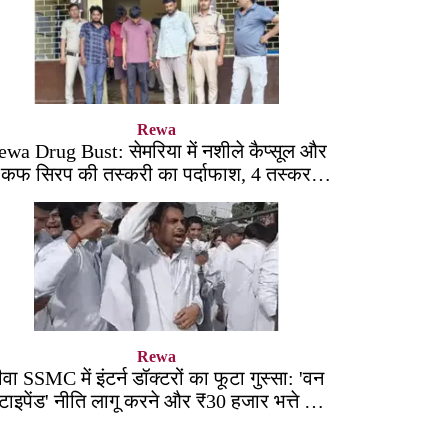
Rewa
ewa Drug Bust: सेमरिया में नशीले कैप्सूल और
कफ सिरप की तस्करी का पर्दाफाश, 4 तस्कर
सलाखों के पीछे
Rewa
ीवा SSMC में इंटर्न डॉक्टरों का फूटा गुस्सा: 'वन
्टाइपेंड' नीति लागू करने और ₹30 हजार भत्ते की
मांग पर अड़े छात्र