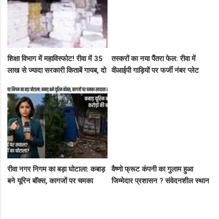
शिक्षा विभाग में महाविस्फोट! रीवा में 35
तस्करों का नया पैंतरा फेल: रीवा में
लाख से ज्यादा सरकारी किताबें गायब, दो
वीआईपी गाड़ियों पर फर्जी नंबर प्लेट
ट्रकों के बराबर हुआ बड़ा खेल
लगाकर घूम रहे थे संदिग्ध, पुलिस ने
दबोचा
रीवा नगर निगम का बड़ा घोटाला: कबाड़
वैष्णो फ्रूट कंपनी का गुलाम हुआ
बने यूरिन बॉक्स, कागजों पर चमका
जिम्मेदार प्रशासन ? संवेदनशील स्थान
स्वच्छता सर्वेक्षण
पर पुलिस का ध्यान नहीं..