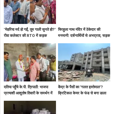
"मेहरिया मर्द हो गईं, तुम गाली सुनते हो?"
चिरहुला नाथ मंदिर में ठेकेदार की
रीवा कलेक्टर की RTO में कड़क
मनमानी: दर्शनार्थियों से अभद्रता, सड़क
क्लास, प्राइवेट कर्मी के उड़े होश!
बनी अवैध पार्किंग अड्डा!
दतिया पहुँचे के.पी. त्रिपाठी: भाजपा
केंद्र के पैसों का 'गलत इस्तेमाल'?
प्रत्याशी आशुतोष तिवारी के समर्थन में
क्रिटिकल केयर के फंड से बना डाला
सघन जनसंपर्क, कार्यकर्ताओं में भरा
कैंसर अस्पताल, अब NHM ने रोके 8
उत्साह
करोड़!