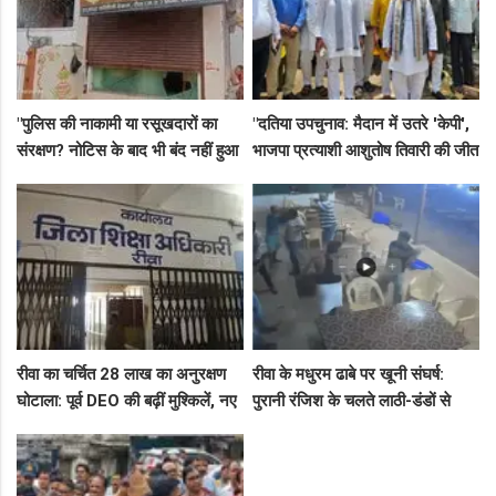
"पुलिस की नाकामी या रसूखदारों का
"दतिया उपचुनाव: मैदान में उतरे 'केपी',
संरक्षण? नोटिस के बाद भी बंद नहीं हुआ
भाजपा प्रत्याशी आशुतोष तिवारी की जीत
जयस्तंभ का संदिग्ध अड्डा, अब ज्वैलरी
के लिए बनाई रणनीति, बैठकों का दौर
शॉप लुट गई!"
जारी!"
रीवा का चर्चित 28 लाख का अनुरक्षण
रीवा के मधुरम ढाबे पर खूनी संघर्ष:
घोटाला: पूर्व DEO की बढ़ीं मुश्किलें, नए
पुरानी रंजिश के चलते लाठी-डंडों से
कमिश्नर ने बैठाई विभागीय जांच
हमला, 8 आरोपियों पर FIR दर्ज