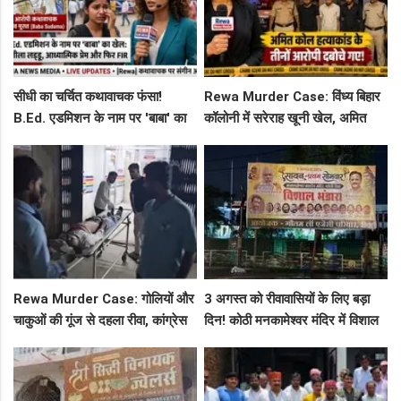
सीधी का चर्चित कथावाचक फंसा!
Rewa Murder Case: विंध्य बिहार
B.Ed. एडमिशन के नाम पर 'बाबा' का
कॉलोनी में सरेराह खूनी खेल, अमित
खेल: नशीला लड्डू, आध्यात्मिक प्रेम
कोल हत्याकांड के तीनों आरोपी दबोचे
और फिर FIR
गए!
Rewa Murder Case: गोलियों और
3 अगस्त को रीवावासियों के लिए बड़ा
चाकुओं की गूंज से दहला रीवा, कांग्रेस
दिन! कोठी मनकामेश्वर मंदिर में विशाल
नेता अमित कोल मर्डर मिस्ट्री में 4
भंडारे का आमंत्रण
गिरफ्तार!