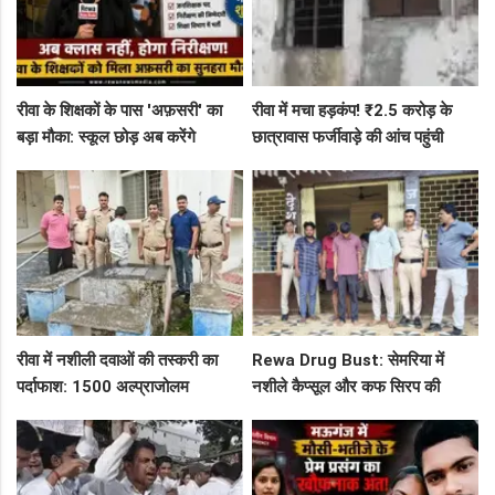
रीवा के शिक्षकों के पास 'अफ़सरी' का
रीवा में मचा हड़कंप! ₹2.5 करोड़ के
बड़ा मौका: स्कूल छोड़ अब करेंगे
छात्रावास फर्जीवाड़े की आंच पहुंची
निरीक्षण, BAC और जनशिक्षकों के पदों
एडीएम तक, संभाग आयुक्त को भेजा
पर निकली भर्ती!
एक्शन लेटर
रीवा में नशीली दवाओं की तस्करी का
Rewa Drug Bust: सेमरिया में
पर्दाफाश: 1500 अल्प्राजोलम
नशीले कैप्सूल और कफ सिरप की
टैबलेट्स जब्त, गुढ़ पुलिस खंगाल रही
तस्करी का पर्दाफाश, 4 तस्कर सलाखों
सप्लाई चेन
के पीछे