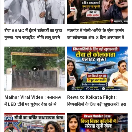
रीवा SSMC में इंटर्न डॉक्टरों का फूटा
मऊगंज में मौसी-भतीजे के प्रेम प्रसंग
गुस्सा: 'वन स्टाइपेंड' नीति लागू करने
का खौफनाक अंत: 8 दिन अस्पताल में
और ₹30 हजार भत्ते की मांग पर अड़े
जंग हार गई युवती, प्रेमी पर संगीन
छात्र
आरोप!
Maihar Viral Video : क्लासरूम
Rewa to Kolkata Flight:
में LED टीवी पर धुरंधर देख रहे थे
विंध्यवासियों के लिए बड़ी खुशखबरी: इस
टीचर और स्टूडेंट्स, CM हेल्पलाइन में
दिन से शुरू हो रही है रीवा-कोलकाता
शिकायत
फ्लाइट, जानें पूरा रूट!