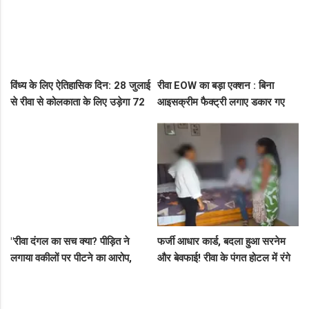
विंध्य के लिए ऐतिहासिक दिन: 28 जुलाई
रीवा EOW का बड़ा एक्शन : बिना
से रीवा से कोलकाता के लिए उड़ेगा 72
आइसक्रीम फैक्ट्री लगाए डकार गए
सीटर विमान, डिप्टी सीएम ने दी बड़ी
31.50 लाख का लोन, EOW ने 5 पर
सौगात!
कसा शिकंजा
"रीवा दंगल का सच क्या? पीड़ित ने
फर्जी आधार कार्ड, बदला हुआ सरनेम
लगाया वकीलों पर पीटने का आरोप,
और बेवफाई! रीवा के पंगत होटल में रंगे
दूसरे पक्ष ने आरोपों को बताया पूरी तरह
हाथ पकड़े गए सीधी के पति-पत्नी का
मनगढ़ंत!"
बीच सड़क तमाशा