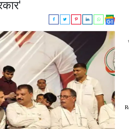
सरकार'
R