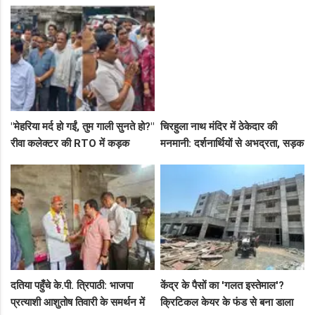
कमिश्नर ने बैठाई विभागीय जांच
हमला, 8 आरोपियों पर FIR दर्ज
"मेहरिया मर्द हो गईं, तुम गाली सुनते हो?"
चिरहुला नाथ मंदिर में ठेकेदार की
रीवा कलेक्टर की RTO में कड़क
मनमानी: दर्शनार्थियों से अभद्रता, सड़क
क्लास, प्राइवेट कर्मी के उड़े होश!
बनी अवैध पार्किंग अड्डा!
दतिया पहुँचे के.पी. त्रिपाठी: भाजपा
केंद्र के पैसों का 'गलत इस्तेमाल'?
प्रत्याशी आशुतोष तिवारी के समर्थन में
क्रिटिकल केयर के फंड से बना डाला