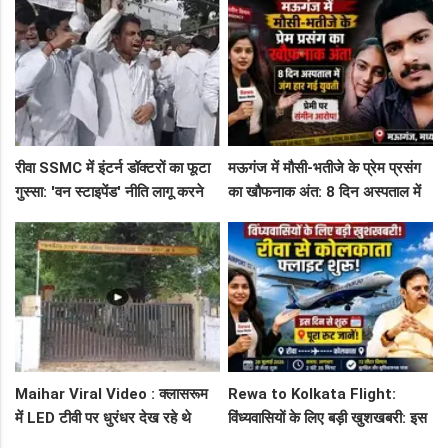
सप्लाई चेन
के पीछे
रीवा SSMC में इंटर्न डॉक्टरों का फूटा
मऊगंज में मौसी-भतीजे के प्रेम प्रसंग
गुस्सा: 'वन स्टाइपेंड' नीति लागू करने
का खौफनाक अंत: 8 दिन अस्पताल में
और ₹30 हजार भत्ते की मांग पर अड़े
जंग हार गई युवती, प्रेमी पर संगीन
छात्र
आरोप!
Maihar Viral Video : क्लासरूम
Rewa to Kolkata Flight:
में LED टीवी पर धुरंधर देख रहे थे
विंध्यवासियों के लिए बड़ी खुशखबरी: इस
टीचर और स्टूडेंट्स, CM हेल्पलाइन में
दिन से शुरू हो रही है रीवा-कोलकाता