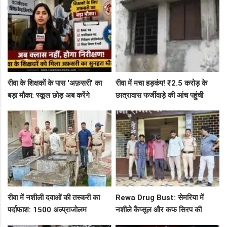
रीवा के शिक्षकों के पास 'अफ़सरी' का
रीवा में मचा हड़कंप! ₹2.5 करोड़ के
बड़ा मौका: स्कूल छोड़ अब करेंगे
छात्रावास फर्जीवाड़े की आंच पहुंची
निरीक्षण, BAC और जनशिक्षकों के पदों
एडीएम तक, संभाग आयुक्त को भेजा
पर निकली भर्ती!
एक्शन लेटर
रीवा में नशीली दवाओं की तस्करी का
Rewa Drug Bust: सेमरिया में
पर्दाफाश: 1500 अल्प्राजोलम
नशीले कैप्सूल और कफ सिरप की
टैबलेट्स जब्त, गुढ़ पुलिस खंगाल रही
तस्करी का पर्दाफाश, 4 तस्कर सलाखों