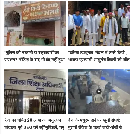
गिरफ्तार!
"पुलिस की नाकामी या रसूखदारों का
"दतिया उपचुनाव: मैदान में उतरे 'केपी',
संरक्षण? नोटिस के बाद भी बंद नहीं हुआ
भाजपा प्रत्याशी आशुतोष तिवारी की जीत
जयस्तंभ का संदिग्ध अड्डा, अब ज्वैलरी
के लिए बनाई रणनीति, बैठकों का दौर
शॉप लुट गई!"
जारी!"
रीवा का चर्चित 28 लाख का अनुरक्षण
रीवा के मधुरम ढाबे पर खूनी संघर्ष:
घोटाला: पूर्व DEO की बढ़ीं मुश्किलें, नए
पुरानी रंजिश के चलते लाठी-डंडों से