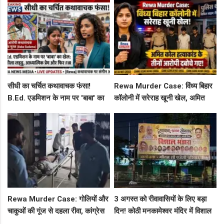
शिकायत
फ्लाइट, जानें पूरा रूट!
सीधी का चर्चित कथावाचक फंसा!
Rewa Murder Case: विंध्य बिहार
B.Ed. एडमिशन के नाम पर 'बाबा' का
कॉलोनी में सरेराह खूनी खेल, अमित
खेल: नशीला लड्डू, आध्यात्मिक प्रेम
कोल हत्याकांड के तीनों आरोपी दबोचे
और फिर FIR
गए!
Rewa Murder Case: गोलियों और
3 अगस्त को रीवावासियों के लिए बड़ा
चाकुओं की गूंज से दहला रीवा, कांग्रेस
दिन! कोठी मनकामेश्वर मंदिर में विशाल
नेता अमित कोल मर्डर मिस्ट्री में 4
भंडारे का आमंत्रण