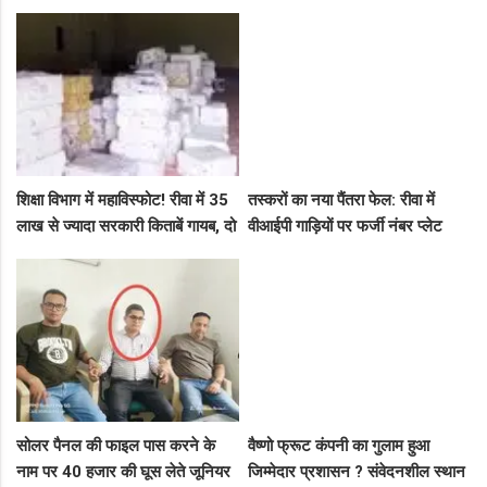
सघन जनसंपर्क, कार्यकर्ताओं में भरा
कैंसर अस्पताल, अब NHM ने रोके 8
उत्साह
करोड़!
शिक्षा विभाग में महाविस्फोट! रीवा में 35
तस्करों का नया पैंतरा फेल: रीवा में
लाख से ज्यादा सरकारी किताबें गायब, दो
वीआईपी गाड़ियों पर फर्जी नंबर प्लेट
ट्रकों के बराबर हुआ बड़ा खेल
लगाकर घूम रहे थे संदिग्ध, पुलिस ने
दबोचा
सोलर पैनल की फाइल पास करने के
वैष्णो फ्रूट कंपनी का गुलाम हुआ
नाम पर 40 हजार की घूस लेते जूनियर
जिम्मेदार प्रशासन ? संवेदनशील स्थान