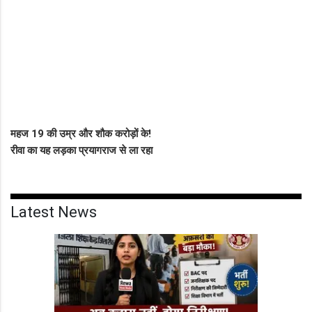
दूसरे पक्ष ने आरोपों को बताया पूरी तरह
हाथ पकड़े गए सीधी के पति-पत्नी का
मनगढ़ंत!"
बीच सड़क तमाशा
महज 19 की उम्र और शौक करोड़ों के!
रीवा का यह लड़का प्रयागराज से ला रहा
था नशीली सिरप की बड़ी खेप, अब
सलाखों के पीछे
Latest News