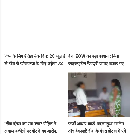
इंजीनियर गिरफ्तार, लोकायुक्त की बड़ी
पर पुलिस का ध्यान नहीं..
रेड
विंध्य के लिए ऐतिहासिक दिन: 28 जुलाई
रीवा EOW का बड़ा एक्शन : बिना
से रीवा से कोलकाता के लिए उड़ेगा 72
आइसक्रीम फैक्ट्री लगाए डकार गए
सीटर विमान, डिप्टी सीएम ने दी बड़ी
31.50 लाख का लोन, EOW ने 5 पर
सौगात!
कसा शिकंजा
"रीवा दंगल का सच क्या? पीड़ित ने
फर्जी आधार कार्ड, बदला हुआ सरनेम
लगाया वकीलों पर पीटने का आरोप,
और बेवफाई! रीवा के पंगत होटल में रंगे