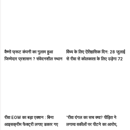
स्वच्छता सर्वेक्षण
इंजीनियर गिरफ्तार, लोकायुक्त की बड़ी
रेड
वैष्णो फ्रूट कंपनी का गुलाम हुआ
विंध्य के लिए ऐतिहासिक दिन: 28 जुलाई
जिम्मेदार प्रशासन ? संवेदनशील स्थान
से रीवा से कोलकाता के लिए उड़ेगा 72
पर पुलिस का ध्यान नहीं..
सीटर विमान, डिप्टी सीएम ने दी बड़ी
सौगात!
रीवा EOW का बड़ा एक्शन : बिना
"रीवा दंगल का सच क्या? पीड़ित ने
आइसक्रीम फैक्ट्री लगाए डकार गए
लगाया वकीलों पर पीटने का आरोप,