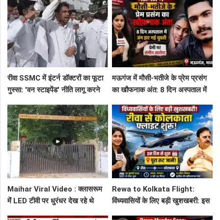
सप्लाई चेन
के पीछे
रीवा SSMC में इंटर्न डॉक्टरों का फूटा
मऊगंज में मौसी-भतीजे के प्रेम प्रसंग
गुस्सा: 'वन स्टाइपेंड' नीति लागू करने
का खौफनाक अंत: 8 दिन अस्पताल में
और ₹30 हजार भत्ते की मांग पर अड़े
जंग हार गई युवती, प्रेमी पर संगीन
छात्र
आरोप!
Maihar Viral Video : क्लासरूम
Rewa to Kolkata Flight:
में LED टीवी पर धुरंधर देख रहे थे
विंध्यवासियों के लिए बड़ी खुशखबरी: इस
टीचर और स्टूडेंट्स, CM हेल्पलाइन में
दिन से शुरू हो रही है रीवा-कोलकाता