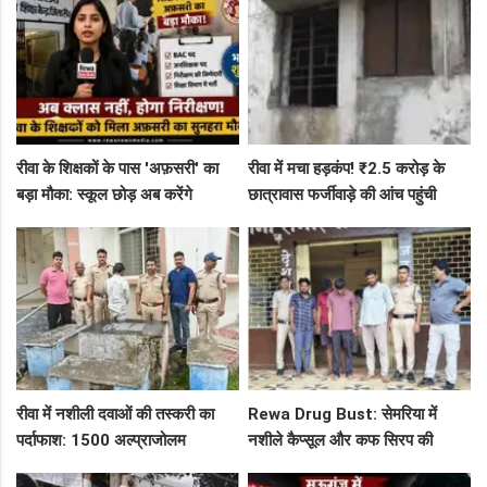
रीवा के शिक्षकों के पास 'अफ़सरी' का
रीवा में मचा हड़कंप! ₹2.5 करोड़ के
बड़ा मौका: स्कूल छोड़ अब करेंगे
छात्रावास फर्जीवाड़े की आंच पहुंची
निरीक्षण, BAC और जनशिक्षकों के पदों
एडीएम तक, संभाग आयुक्त को भेजा
पर निकली भर्ती!
एक्शन लेटर
रीवा में नशीली दवाओं की तस्करी का
Rewa Drug Bust: सेमरिया में
पर्दाफाश: 1500 अल्प्राजोलम
नशीले कैप्सूल और कफ सिरप की
टैबलेट्स जब्त, गुढ़ पुलिस खंगाल रही
तस्करी का पर्दाफाश, 4 तस्कर सलाखों