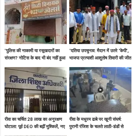
गिरफ्तार!
"पुलिस की नाकामी या रसूखदारों का
"दतिया उपचुनाव: मैदान में उतरे 'केपी',
संरक्षण? नोटिस के बाद भी बंद नहीं हुआ
भाजपा प्रत्याशी आशुतोष तिवारी की जीत
जयस्तंभ का संदिग्ध अड्डा, अब ज्वैलरी
के लिए बनाई रणनीति, बैठकों का दौर
शॉप लुट गई!"
जारी!"
रीवा का चर्चित 28 लाख का अनुरक्षण
रीवा के मधुरम ढाबे पर खूनी संघर्ष:
घोटाला: पूर्व DEO की बढ़ीं मुश्किलें, नए
पुरानी रंजिश के चलते लाठी-डंडों से
कमिश्नर ने बैठाई विभागीय जांच
हमला, 8 आरोपियों पर FIR दर्ज