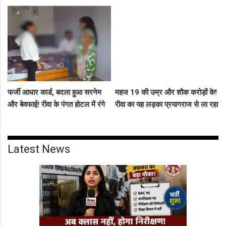
31.50 लाख का लोन, EOW ने 5 पर
दूसरे पक्ष ने आरोपों को बताया पूरी तरह
कसा शिकंजा
मनगढ़ंत!"
फर्जी आधार कार्ड, बदला हुआ सरनेम
महज 19 की उम्र और शौक करोड़ों के!
और बेवफाई! रीवा के पंगत होटल में रंगे
रीवा का यह लड़का प्रयागराज से ला रहा
हाथ पकड़े गए सीधी के पति-पत्नी का
था नशीली सिरप की बड़ी खेप, अब
बीच सड़क तमाशा
सलाखों के पीछे
Latest News