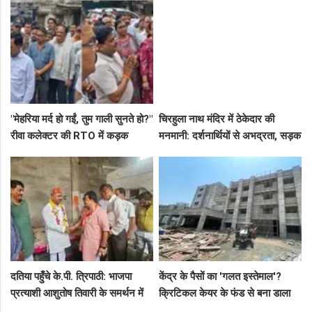
"मेहरिया मर्द हो गईं, तुम गाली सुनते हो?"
चिरहुला नाथ मंदिर में ठेकेदार की
रीवा कलेक्टर की RTO में कड़क
मनमानी: दर्शनार्थियों से अभद्रता, सड़क
क्लास, प्राइवेट कर्मी के उड़े होश!
बनी अवैध पार्किंग अड्डा!
दतिया पहुँचे के.पी. त्रिपाठी: भाजपा
केंद्र के पैसों का 'गलत इस्तेमाल'?
प्रत्याशी आशुतोष तिवारी के समर्थन में
क्रिटिकल केयर के फंड से बना डाला
सघन जनसंपर्क, कार्यकर्ताओं में भरा
कैंसर अस्पताल, अब NHM ने रोके 8