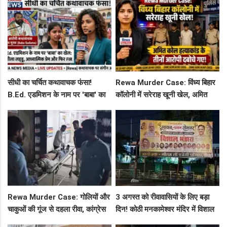
शिकायत
फ्लाइट, जानें पूरा रूट!
सीधी का चर्चित कथावाचक फंसा!
Rewa Murder Case: विंध्य बिहार
B.Ed. एडमिशन के नाम पर 'बाबा' का
कॉलोनी में सरेराह खूनी खेल, अमित
खेल: नशीला लड्डू, आध्यात्मिक प्रेम
कोल हत्याकांड के तीनों आरोपी दबोचे
और फिर FIR
गए!
Rewa Murder Case: गोलियों और
3 अगस्त को रीवावासियों के लिए बड़ा
चाकुओं की गूंज से दहला रीवा, कांग्रेस
दिन! कोठी मनकामेश्वर मंदिर में विशाल
नेता अमित कोल मर्डर मिस्ट्री में 4
भंडारे का आमंत्रण