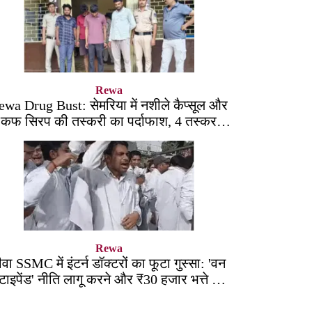
Rewa
ewa Drug Bust: सेमरिया में नशीले कैप्सूल और
कफ सिरप की तस्करी का पर्दाफाश, 4 तस्कर
सलाखों के पीछे
Rewa
ीवा SSMC में इंटर्न डॉक्टरों का फूटा गुस्सा: 'वन
्टाइपेंड' नीति लागू करने और ₹30 हजार भत्ते की
मांग पर अड़े छात्र