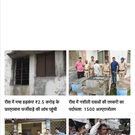
रीवा में मचा हड़कंप! ₹2.5 करोड़ के
रीवा में नशीली दवाओं की तस्करी का
छात्रावास फर्जीवाड़े की आंच पहुंची
पर्दाफाश: 1500 अल्प्राजोलम
एडीएम तक, संभाग आयुक्त को भेजा
टैबलेट्स जब्त, गुढ़ पुलिस खंगाल रही
एक्शन लेटर
सप्लाई चेन