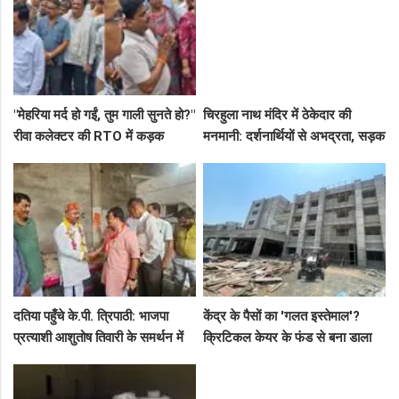
"मेहरिया मर्द हो गईं, तुम गाली सुनते हो?"
चिरहुला नाथ मंदिर में ठेकेदार की
रीवा कलेक्टर की RTO में कड़क
मनमानी: दर्शनार्थियों से अभद्रता, सड़क
क्लास, प्राइवेट कर्मी के उड़े होश!
बनी अवैध पार्किंग अड्डा!
दतिया पहुँचे के.पी. त्रिपाठी: भाजपा
केंद्र के पैसों का 'गलत इस्तेमाल'?
प्रत्याशी आशुतोष तिवारी के समर्थन में
क्रिटिकल केयर के फंड से बना डाला
सघन जनसंपर्क, कार्यकर्ताओं में भरा
कैंसर अस्पताल, अब NHM ने रोके 8
उत्साह
करोड़!