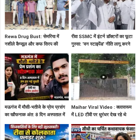
Rewa Drug Bust: सेमरिया में
रीवा SSMC में इंटर्न डॉक्टरों का फूटा
नशीले कैप्सूल और कफ सिरप की
गुस्सा: 'वन स्टाइपेंड' नीति लागू करने
तस्करी का पर्दाफाश, 4 तस्कर सलाखों
और ₹30 हजार भत्ते की मांग पर अड़े
के पीछे
छात्र
मऊगंज में मौसी-भतीजे के प्रेम प्रसंग
Maihar Viral Video : क्लासरूम
का खौफनाक अंत: 8 दिन अस्पताल में
में LED टीवी पर धुरंधर देख रहे थे
जंग हार गई युवती, प्रेमी पर संगीन
टीचर और स्टूडेंट्स, CM हेल्पलाइन में
आरोप!
शिकायत