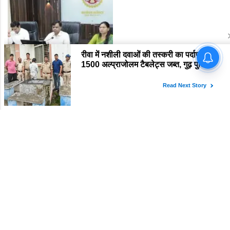
रीवा में भ्रष्ट सरपंच-सचिवों में हड़कंप:
Breaking: रीवा एसपी ने थानों को
सोहागी सरपंच की कुर्सी छिनी, तीन गबन
ऐसा मथा कि हिल गया पूरा महकमा! 8
आरोपियों को जेल भेजने का फरमान
थाना प्रभारियों का पत्ता साफ, देखें पूरी
जारी
नई लिस्ट
Latest News
Rewa