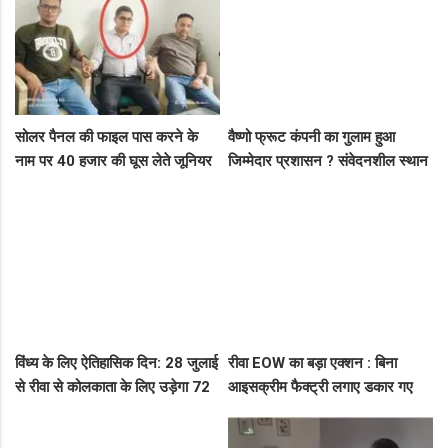
सोलर पैनल की फाइल पास करने के
वैष्णो फ्रूट कंपनी का गुलाम हुआ
नाम पर 40 हजार की घूस लेते जूनियर
जिम्मेदार प्रशासन ? संवेदनशील स्थान
इंजीनियर गिरफ्तार, लोकायुक्त की बड़ी
पर पुलिस का ध्यान नहीं..
रेड
विंध्य के लिए ऐतिहासिक दिन: 28 जुलाई
रीवा EOW का बड़ा एक्शन : बिना
से रीवा से कोलकाता के लिए उड़ेगा 72
आइसक्रीम फैक्ट्री लगाए डकार गए
सीटर विमान, डिप्टी सीएम ने दी बड़ी
31.50 लाख का लोन, EOW ने 5 पर
सौगात!
कसा शिकंजा