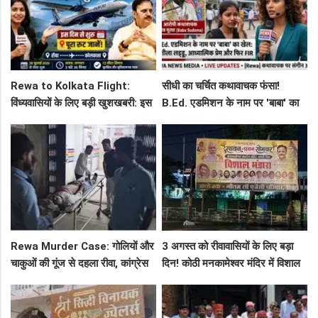
Rewa to Kolkata Flight:
सीधी का चर्चित कथावाचक फंसा!
विंध्यवासियों के लिए बड़ी खुशखबरी: इस
B.Ed. एडमिशन के नाम पर 'बाबा' का
दिन से शुरू हो रही है रीवा-कोलकाता
खेल: नशीला लड्डू, आध्यात्मिक प्रेम
फ्लाइट, जानें पूरा रूट!
और फिर FIR
Rewa Murder Case: गोलियों और
3 अगस्त को रीवावासियों के लिए बड़ा
चाकुओं की गूंज से दहला रीवा, कांग्रेस
दिन! कोठी मनकामेश्वर मंदिर में विशाल
नेता अमित कोल मर्डर मिस्ट्री में 4
भंडारे का आमंत्रण
गिरफ्तार!