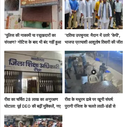
"पुलिस की नाकामी या रसूखदारों का
"दतिया उपचुनाव: मैदान में उतरे 'केपी',
संरक्षण? नोटिस के बाद भी बंद नहीं हुआ
भाजपा प्रत्याशी आशुतोष तिवारी की जीत
जयस्तंभ का संदिग्ध अड्डा, अब ज्वैलरी
के लिए बनाई रणनीति, बैठकों का दौर
शॉप लुट गई!"
जारी!"
रीवा का चर्चित 28 लाख का अनुरक्षण
रीवा के मधुरम ढाबे पर खूनी संघर्ष:
घोटाला: पूर्व DEO की बढ़ीं मुश्किलें, नए
पुरानी रंजिश के चलते लाठी-डंडों से
कमिश्नर ने बैठाई विभागीय जांच
हमला, 8 आरोपियों पर FIR दर्ज