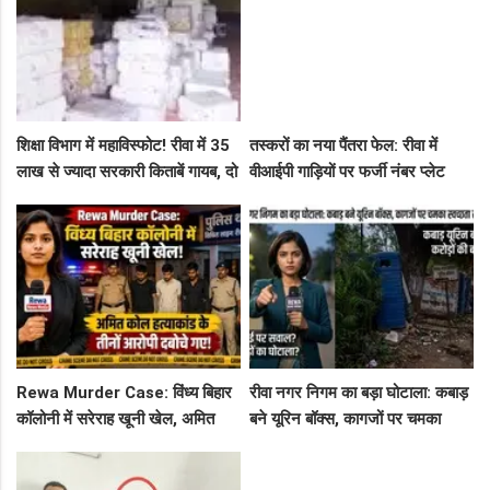
शिक्षा विभाग में महाविस्फोट! रीवा में 35
तस्करों का नया पैंतरा फेल: रीवा में
लाख से ज्यादा सरकारी किताबें गायब, दो
वीआईपी गाड़ियों पर फर्जी नंबर प्लेट
ट्रकों के बराबर हुआ बड़ा खेल
लगाकर घूम रहे थे संदिग्ध, पुलिस ने
दबोचा
Rewa Murder Case: विंध्य बिहार
रीवा नगर निगम का बड़ा घोटाला: कबाड़
कॉलोनी में सरेराह खूनी खेल, अमित
बने यूरिन बॉक्स, कागजों पर चमका
कोल हत्याकांड के तीनों आरोपी दबोचे
स्वच्छता सर्वेक्षण
गए!