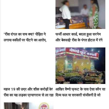
"रीवा दंगल का सच क्या? पीड़ित ने
फर्जी आधार कार्ड, बदला हुआ सरनेम
लगाया वकीलों पर पीटने का आरोप,
और बेवफाई! रीवा के पंगत होटल में रंगे
दूसरे पक्ष ने आरोपों को बताया पूरी तरह
हाथ पकड़े गए सीधी के पति-पत्नी का
मनगढ़ंत!"
बीच सड़क तमाशा
महज 19 की उम्र और शौक करोड़ों के!
आखिर वैष्णो फ्रूट के पास ऐसा कौन सा
रीवा का यह लड़का प्रयागराज से ला रहा
दिव्य फल या सरकारी संजीवनी है जो
था नशीली सिरप की बड़ी खेप, अब
इसे चौबीसों घंटे दुकान चलाने की
सलाखों के पीछे
आजादी देती है?