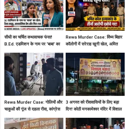
सीधी का चर्चित कथावाचक फंसा!
Rewa Murder Case: विंध्य बिहार
B.Ed. एडमिशन के नाम पर 'बाबा' का
कॉलोनी में सरेराह खूनी खेल, अमित
खेल: नशीला लड्डू, आध्यात्मिक प्रेम
कोल हत्याकांड के तीनों आरोपी दबोचे
और फिर FIR
गए!
Rewa Murder Case: गोलियों और
3 अगस्त को रीवावासियों के लिए बड़ा
चाकुओं की गूंज से दहला रीवा, कांग्रेस
दिन! कोठी मनकामेश्वर मंदिर में विशाल
नेता अमित कोल मर्डर मिस्ट्री में 4
भंडारे का आमंत्रण
गिरफ्तार!