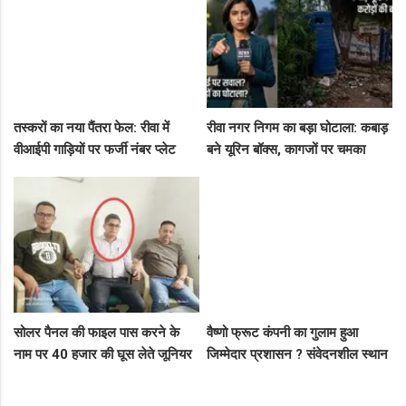
तस्करों का नया पैंतरा फेल: रीवा में
रीवा नगर निगम का बड़ा घोटाला: कबाड़
वीआईपी गाड़ियों पर फर्जी नंबर प्लेट
बने यूरिन बॉक्स, कागजों पर चमका
लगाकर घूम रहे थे संदिग्ध, पुलिस ने
स्वच्छता सर्वेक्षण
दबोचा
सोलर पैनल की फाइल पास करने के
वैष्णो फ्रूट कंपनी का गुलाम हुआ
नाम पर 40 हजार की घूस लेते जूनियर
जिम्मेदार प्रशासन ? संवेदनशील स्थान
इंजीनियर गिरफ्तार, लोकायुक्त की बड़ी
पर पुलिस का ध्यान नहीं..
रेड