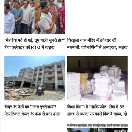
"मेहरिया मर्द हो गईं, तुम गाली सुनते हो?"
चिरहुला नाथ मंदिर में ठेकेदार की
रीवा कलेक्टर की RTO में कड़क
मनमानी: दर्शनार्थियों से अभद्रता, सड़क
क्लास, प्राइवेट कर्मी के उड़े होश!
बनी अवैध पार्किंग अड्डा!
केंद्र के पैसों का 'गलत इस्तेमाल'?
शिक्षा विभाग में महाविस्फोट! रीवा में 35
क्रिटिकल केयर के फंड से बना डाला
लाख से ज्यादा सरकारी किताबें गायब, दो
कैंसर अस्पताल, अब NHM ने रोके 8
ट्रकों के बराबर हुआ बड़ा खेल
करोड़!