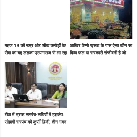
महज 19 की उम्र और शौक करोड़ों के!
आखिर वैष्णो फ्रूट के पास ऐसा कौन सा
रीवा का यह लड़का प्रयागराज से ला रहा
दिव्य फल या सरकारी संजीवनी है जो
था नशीली सिरप की बड़ी खेप, अब
इसे चौबीसों घंटे दुकान चलाने की
सलाखों के पीछे
आजादी देती है?
रीवा में भ्रष्ट सरपंच-सचिवों में हड़कंप:
सोहागी सरपंच की कुर्सी छिनी, तीन गबन
आरोपियों को जेल भेजने का फरमान
जारी