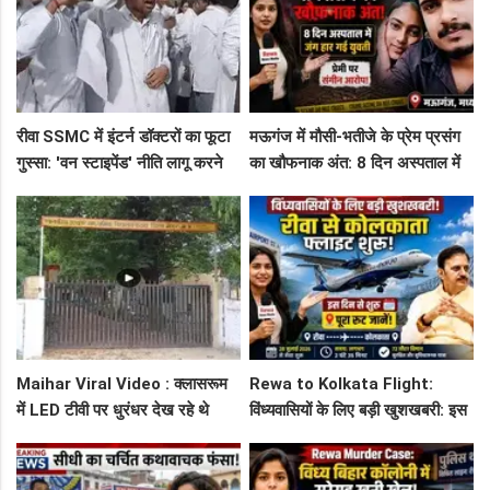
रीवा SSMC में इंटर्न डॉक्टरों का फूटा
मऊगंज में मौसी-भतीजे के प्रेम प्रसंग
गुस्सा: 'वन स्टाइपेंड' नीति लागू करने
का खौफनाक अंत: 8 दिन अस्पताल में
और ₹30 हजार भत्ते की मांग पर अड़े
जंग हार गई युवती, प्रेमी पर संगीन
छात्र
आरोप!
Maihar Viral Video : क्लासरूम
Rewa to Kolkata Flight:
में LED टीवी पर धुरंधर देख रहे थे
विंध्यवासियों के लिए बड़ी खुशखबरी: इस
टीचर और स्टूडेंट्स, CM हेल्पलाइन में
दिन से शुरू हो रही है रीवा-कोलकाता
शिकायत
फ्लाइट, जानें पूरा रूट!