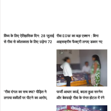
विंध्य के लिए ऐतिहासिक दिन: 28 जुलाई
रीवा EOW का बड़ा एक्शन : बिना
से रीवा से कोलकाता के लिए उड़ेगा 72
आइसक्रीम फैक्ट्री लगाए डकार गए
सीटर विमान, डिप्टी सीएम ने दी बड़ी
31.50 लाख का लोन, EOW ने 5 पर
सौगात!
कसा शिकंजा
"रीवा दंगल का सच क्या? पीड़ित ने
फर्जी आधार कार्ड, बदला हुआ सरनेम
लगाया वकीलों पर पीटने का आरोप,
और बेवफाई! रीवा के पंगत होटल में रंगे
दूसरे पक्ष ने आरोपों को बताया पूरी तरह
हाथ पकड़े गए सीधी के पति-पत्नी का
मनगढ़ंत!"
बीच सड़क तमाशा