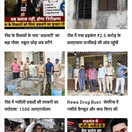
रीवा के शिक्षकों के पास 'अफ़सरी' का
रीवा में मचा हड़कंप! ₹2.5 करोड़ के
बड़ा मौका: स्कूल छोड़ अब करेंगे
छात्रावास फर्जीवाड़े की आंच पहुंची
निरीक्षण, BAC और जनशिक्षकों के पदों
एडीएम तक, संभाग आयुक्त को भेजा
पर निकली भर्ती!
एक्शन लेटर
रीवा में नशीली दवाओं की तस्करी का
Rewa Drug Bust: सेमरिया में
पर्दाफाश: 1500 अल्प्राजोलम
नशीले कैप्सूल और कफ सिरप की
टैबलेट्स जब्त, गुढ़ पुलिस खंगाल रही
तस्करी का पर्दाफाश, 4 तस्कर सलाखों
सप्लाई चेन
के पीछे