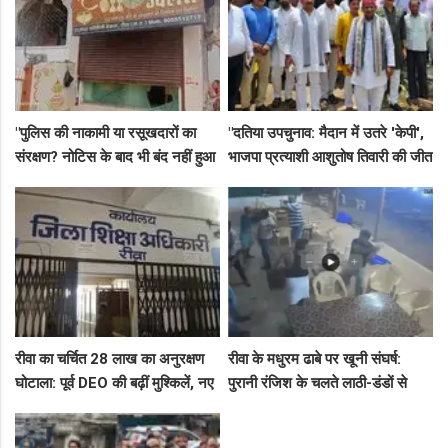
"पुलिस की नाकामी या रसूखदारों का
"दतिया उपचुनाव: मैदान में उतरे 'केपी',
संरक्षण? नोटिस के बाद भी बंद नहीं हुआ
भाजपा प्रत्याशी आशुतोष तिवारी की जीत
जयस्तंभ का संदिग्ध अड्डा, अब ज्वैलरी
के लिए बनाई रणनीति, बैठकों का दौर
शॉप लुट गई!"
जारी!"
रीवा का चर्चित 28 लाख का अनुरक्षण
रीवा के मधुरम ढाबे पर खूनी संघर्ष:
घोटाला: पूर्व DEO की बढ़ीं मुश्किलें, नए
पुरानी रंजिश के चलते लाठी-डंडों से
कमिश्नर ने बैठाई विभागीय जांच
हमला, 8 आरोपियों पर FIR दर्ज