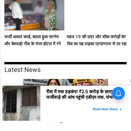
फर्जी आधार कार्ड, बदला हुआ सरनेम
महज 19 की उम्र और शौक करोड़ों के!
और बेवफाई! रीवा के पंगत होटल में रंगे
रीवा का यह लड़का प्रयागराज से ला रहा
हाथ पकड़े गए सीधी के पति-पत्नी का
था नशीली सिरप की बड़ी खेप, अब
बीच सड़क तमाशा
सलाखों के पीछे
Latest News
Rewa
रीवा के शिक्षकों के पास 'अफ़सरी' का बड़ा मौका: स्कूल छोड़