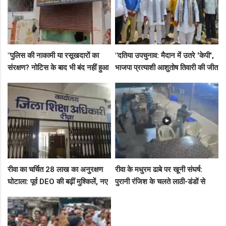
"पुलिस की नाकामी या रसूखदारों का
"दतिया उपचुनाव: मैदान में उतरे 'केपी',
संरक्षण? नोटिस के बाद भी बंद नहीं हुआ
भाजपा प्रत्याशी आशुतोष तिवारी की जीत
जयस्तंभ का संदिग्ध अड्डा, अब ज्वैलरी
के लिए बनाई रणनीति, बैठकों का दौर
शॉप लुट गई!"
जारी!"
रीवा का चर्चित 28 लाख का अनुरक्षण
रीवा के मधुरम ढाबे पर खूनी संघर्ष:
घोटाला: पूर्व DEO की बढ़ीं मुश्किलें, नए
पुरानी रंजिश के चलते लाठी-डंडों से
कमिश्नर ने बैठाई विभागीय जांच
हमला, 8 आरोपियों पर FIR दर्ज