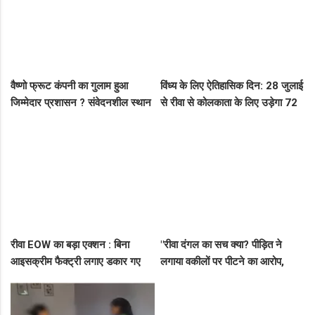
वैष्णो फ्रूट कंपनी का गुलाम हुआ
विंध्य के लिए ऐतिहासिक दिन: 28 जुलाई
जिम्मेदार प्रशासन ? संवेदनशील स्थान
से रीवा से कोलकाता के लिए उड़ेगा 72
पर पुलिस का ध्यान नहीं..
सीटर विमान, डिप्टी सीएम ने दी बड़ी
सौगात!
रीवा EOW का बड़ा एक्शन : बिना
"रीवा दंगल का सच क्या? पीड़ित ने
आइसक्रीम फैक्ट्री लगाए डकार गए
लगाया वकीलों पर पीटने का आरोप,
31.50 लाख का लोन, EOW ने 5 पर
दूसरे पक्ष ने आरोपों को बताया पूरी तरह
कसा शिकंजा
मनगढ़ंत!"