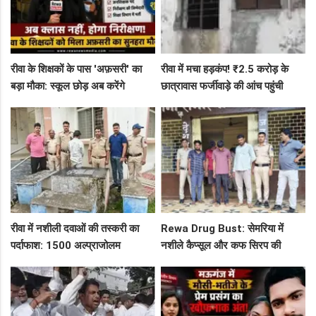
रीवा के शिक्षकों के पास 'अफ़सरी' का
रीवा में मचा हड़कंप! ₹2.5 करोड़ के
बड़ा मौका: स्कूल छोड़ अब करेंगे
छात्रावास फर्जीवाड़े की आंच पहुंची
निरीक्षण, BAC और जनशिक्षकों के पदों
एडीएम तक, संभाग आयुक्त को भेजा
पर निकली भर्ती!
एक्शन लेटर
रीवा में नशीली दवाओं की तस्करी का
Rewa Drug Bust: सेमरिया में
पर्दाफाश: 1500 अल्प्राजोलम
नशीले कैप्सूल और कफ सिरप की
टैबलेट्स जब्त, गुढ़ पुलिस खंगाल रही
तस्करी का पर्दाफाश, 4 तस्कर सलाखों
सप्लाई चेन
के पीछे