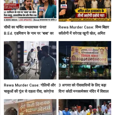
सीधी का चर्चित कथावाचक फंसा!
Rewa Murder Case: विंध्य बिहार
B.Ed. एडमिशन के नाम पर 'बाबा' का
कॉलोनी में सरेराह खूनी खेल, अमित
खेल: नशीला लड्डू, आध्यात्मिक प्रेम
कोल हत्याकांड के तीनों आरोपी दबोचे
और फिर FIR
गए!
Rewa Murder Case: गोलियों और
3 अगस्त को रीवावासियों के लिए बड़ा
चाकुओं की गूंज से दहला रीवा, कांग्रेस
दिन! कोठी मनकामेश्वर मंदिर में विशाल
नेता अमित कोल मर्डर मिस्ट्री में 4
भंडारे का आमंत्रण
गिरफ्तार!