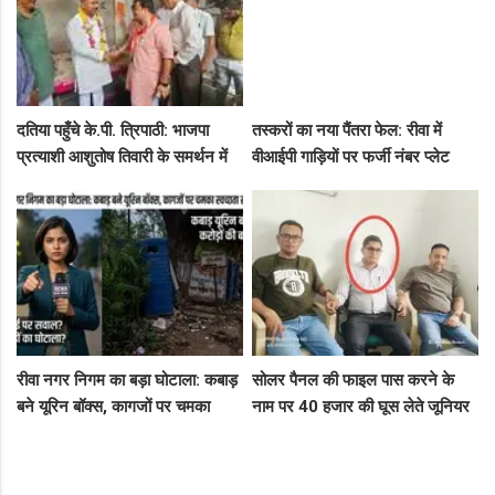
दतिया पहुँचे के.पी. त्रिपाठी: भाजपा
तस्करों का नया पैंतरा फेल: रीवा में
प्रत्याशी आशुतोष तिवारी के समर्थन में
वीआईपी गाड़ियों पर फर्जी नंबर प्लेट
सघन जनसंपर्क, कार्यकर्ताओं में भरा
लगाकर घूम रहे थे संदिग्ध, पुलिस ने
उत्साह
दबोचा
रीवा नगर निगम का बड़ा घोटाला: कबाड़
सोलर पैनल की फाइल पास करने के
बने यूरिन बॉक्स, कागजों पर चमका
नाम पर 40 हजार की घूस लेते जूनियर
स्वच्छता सर्वेक्षण
इंजीनियर गिरफ्तार, लोकायुक्त की बड़ी
रेड