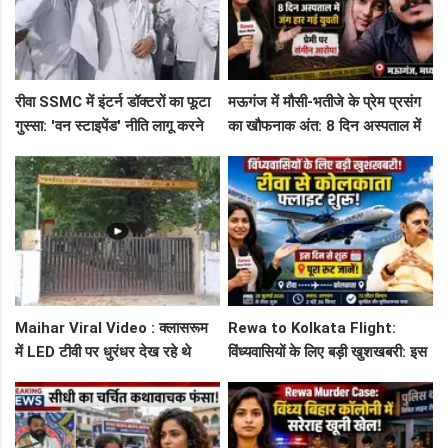
रीवा SSMC में इंटर्न डॉक्टरों का फूटा
मऊगंज में मौसी-भतीजे के प्रेम प्रसंग
गुस्सा: 'वन स्टाइपेंड' नीति लागू करने
का खौफनाक अंत: 8 दिन अस्पताल में
और ₹30 हजार भत्ते की मांग पर अड़े
जंग हार गई युवती, प्रेमी पर संगीन
छात्र
आरोप!
Maihar Viral Video : क्लासरूम
Rewa to Kolkata Flight:
में LED टीवी पर धुरंधर देख रहे थे
विंध्यवासियों के लिए बड़ी खुशखबरी: इस
टीचर और स्टूडेंट्स, CM हेल्पलाइन में
दिन से शुरू हो रही है रीवा-कोलकाता
शिकायत
फ्लाइट, जानें पूरा रूट!