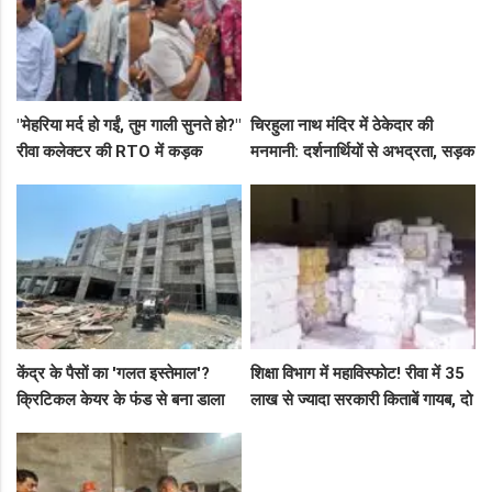
"मेहरिया मर्द हो गईं, तुम गाली सुनते हो?"
चिरहुला नाथ मंदिर में ठेकेदार की
रीवा कलेक्टर की RTO में कड़क
मनमानी: दर्शनार्थियों से अभद्रता, सड़क
क्लास, प्राइवेट कर्मी के उड़े होश!
बनी अवैध पार्किंग अड्डा!
केंद्र के पैसों का 'गलत इस्तेमाल'?
शिक्षा विभाग में महाविस्फोट! रीवा में 35
क्रिटिकल केयर के फंड से बना डाला
लाख से ज्यादा सरकारी किताबें गायब, दो
कैंसर अस्पताल, अब NHM ने रोके 8
ट्रकों के बराबर हुआ बड़ा खेल
करोड़!