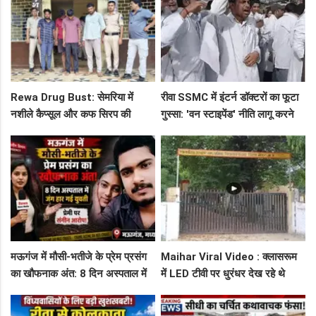
Rewa Drug Bust: सेमरिया में
रीवा SSMC में इंटर्न डॉक्टरों का फूटा
नशीले कैप्सूल और कफ सिरप की
गुस्सा: 'वन स्टाइपेंड' नीति लागू करने
तस्करी का पर्दाफाश, 4 तस्कर सलाखों
और ₹30 हजार भत्ते की मांग पर अड़े
के पीछे
छात्र
मऊगंज में मौसी-भतीजे के प्रेम प्रसंग
Maihar Viral Video : क्लासरूम
का खौफनाक अंत: 8 दिन अस्पताल में
में LED टीवी पर धुरंधर देख रहे थे
जंग हार गई युवती, प्रेमी पर संगीन
टीचर और स्टूडेंट्स, CM हेल्पलाइन में
आरोप!
शिकायत