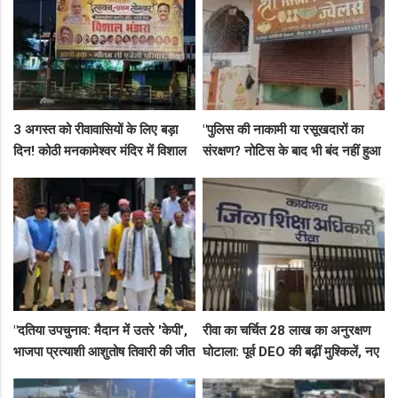
3 अगस्त को रीवावासियों के लिए बड़ा
"पुलिस की नाकामी या रसूखदारों का
दिन! कोठी मनकामेश्वर मंदिर में विशाल
संरक्षण? नोटिस के बाद भी बंद नहीं हुआ
भंडारे का आमंत्रण
जयस्तंभ का संदिग्ध अड्डा, अब ज्वैलरी
शॉप लुट गई!"
"दतिया उपचुनाव: मैदान में उतरे 'केपी',
रीवा का चर्चित 28 लाख का अनुरक्षण
भाजपा प्रत्याशी आशुतोष तिवारी की जीत
घोटाला: पूर्व DEO की बढ़ीं मुश्किलें, नए
के लिए बनाई रणनीति, बैठकों का दौर
कमिश्नर ने बैठाई विभागीय जांच
जारी!"