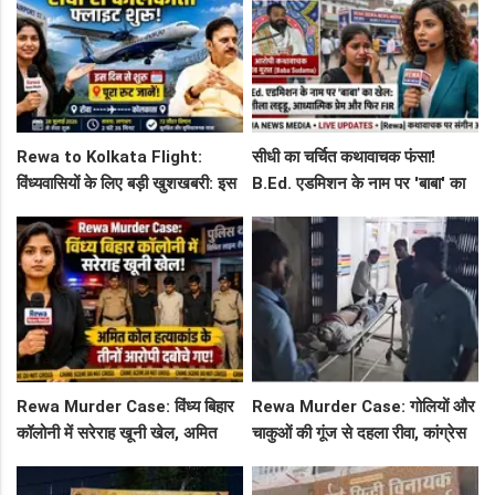
Rewa to Kolkata Flight:
सीधी का चर्चित कथावाचक फंसा!
विंध्यवासियों के लिए बड़ी खुशखबरी: इस
B.Ed. एडमिशन के नाम पर 'बाबा' का
दिन से शुरू हो रही है रीवा-कोलकाता
खेल: नशीला लड्डू, आध्यात्मिक प्रेम
फ्लाइट, जानें पूरा रूट!
और फिर FIR
Rewa Murder Case: विंध्य बिहार
Rewa Murder Case: गोलियों और
कॉलोनी में सरेराह खूनी खेल, अमित
चाकुओं की गूंज से दहला रीवा, कांग्रेस
कोल हत्याकांड के तीनों आरोपी दबोचे
नेता अमित कोल मर्डर मिस्ट्री में 4
गए!
गिरफ्तार!