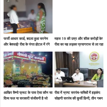
कसा शिकंजा
मनगढ़ंत!"
फर्जी आधार कार्ड, बदला हुआ सरनेम
महज 19 की उम्र और शौक करोड़ों के!
और बेवफाई! रीवा के पंगत होटल में रंगे
रीवा का यह लड़का प्रयागराज से ला रहा
हाथ पकड़े गए सीधी के पति-पत्नी का
था नशीली सिरप की बड़ी खेप, अब
बीच सड़क तमाशा
सलाखों के पीछे
आखिर वैष्णो फ्रूट के पास ऐसा कौन सा
रीवा में भ्रष्ट सरपंच-सचिवों में हड़कंप:
दिव्य फल या सरकारी संजीवनी है जो
सोहागी सरपंच की कुर्सी छिनी, तीन गबन
इसे चौबीसों घंटे दुकान चलाने की
आरोपियों को जेल भेजने का फरमान