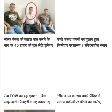
दबोचा
सोलर पैनल की फाइल पास करने के
वैष्णो फ्रूट कंपनी का गुलाम हुआ
नाम पर 40 हजार की घूस लेते जूनियर
जिम्मेदार प्रशासन ? संवेदनशील स्थान
इंजीनियर गिरफ्तार, लोकायुक्त की बड़ी
पर पुलिस का ध्यान नहीं..
रेड
रीवा EOW का बड़ा एक्शन : बिना
"रीवा दंगल का सच क्या? पीड़ित ने
आइसक्रीम फैक्ट्री लगाए डकार गए
लगाया वकीलों पर पीटने का आरोप,
31.50 लाख का लोन, EOW ने 5 पर
दूसरे पक्ष ने आरोपों को बताया पूरी तरह