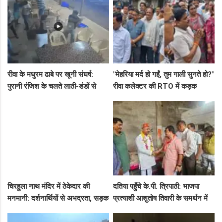
रीवा के मधुरम ढाबे पर खूनी संघर्ष:
"मेहरिया मर्द हो गईं, तुम गाली सुनते हो?"
पुरानी रंजिश के चलते लाठी-डंडों से
रीवा कलेक्टर की RTO में कड़क
हमला, 8 आरोपियों पर FIR दर्ज
क्लास, प्राइवेट कर्मी के उड़े होश!
चिरहुला नाथ मंदिर में ठेकेदार की
दतिया पहुँचे के.पी. त्रिपाठी: भाजपा
मनमानी: दर्शनार्थियों से अभद्रता, सड़क
प्रत्याशी आशुतोष तिवारी के समर्थन में
बनी अवैध पार्किंग अड्डा!
सघन जनसंपर्क, कार्यकर्ताओं में भरा
उत्साह