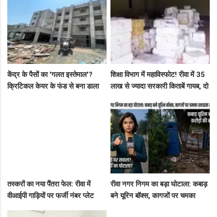
केंद्र के पैसों का 'गलत इस्तेमाल'?
शिक्षा विभाग में महाविस्फोट! रीवा में 35
क्रिटिकल केयर के फंड से बना डाला
लाख से ज्यादा सरकारी किताबें गायब, दो
कैंसर अस्पताल, अब NHM ने रोके 8
ट्रकों के बराबर हुआ बड़ा खेल
करोड़!
तस्करों का नया पैंतरा फेल: रीवा में
रीवा नगर निगम का बड़ा घोटाला: कबाड़
वीआईपी गाड़ियों पर फर्जी नंबर प्लेट
बने यूरिन बॉक्स, कागजों पर चमका
लगाकर घूम रहे थे संदिग्ध, पुलिस ने
स्वच्छता सर्वेक्षण