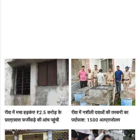
रीवा में मचा हड़कंप! ₹2.5 करोड़ के
रीवा में नशीली दवाओं की तस्करी का
छात्रावास फर्जीवाड़े की आंच पहुंची
पर्दाफाश: 1500 अल्प्राजोलम
एडीएम तक, संभाग आयुक्त को भेजा
टैबलेट्स जब्त, गुढ़ पुलिस खंगाल रही
एक्शन लेटर
सप्लाई चेन