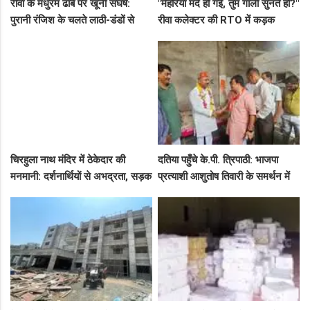
रीवा के मधुरम ढाबे पर खूनी संघर्ष:
"मेहरिया मर्द हो गईं, तुम गाली सुनते हो?"
पुरानी रंजिश के चलते लाठी-डंडों से
रीवा कलेक्टर की RTO में कड़क
हमला, 8 आरोपियों पर FIR दर्ज
क्लास, प्राइवेट कर्मी के उड़े होश!
चिरहुला नाथ मंदिर में ठेकेदार की
दतिया पहुँचे के.पी. त्रिपाठी: भाजपा
मनमानी: दर्शनार्थियों से अभद्रता, सड़क
प्रत्याशी आशुतोष तिवारी के समर्थन में
बनी अवैध पार्किंग अड्डा!
सघन जनसंपर्क, कार्यकर्ताओं में भरा
उत्साह