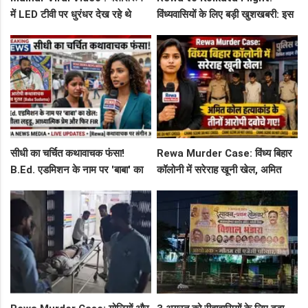
में LED टीवी पर धुरंधर देख रहे थे
विंध्यवासियों के लिए बड़ी खुशखबरी: इस
टीचर और स्टूडेंट्स, CM हेल्पलाइन में
दिन से शुरू हो रही है रीवा-कोलकाता
शिकायत
फ्लाइट, जानें पूरा रूट!
सीधी का चर्चित कथावाचक फंसा!
Rewa Murder Case: विंध्य बिहार
B.Ed. एडमिशन के नाम पर 'बाबा' का
कॉलोनी में सरेराह खूनी खेल, अमित
खेल: नशीला लड्डू, आध्यात्मिक प्रेम
कोल हत्याकांड के तीनों आरोपी दबोचे
और फिर FIR
गए!