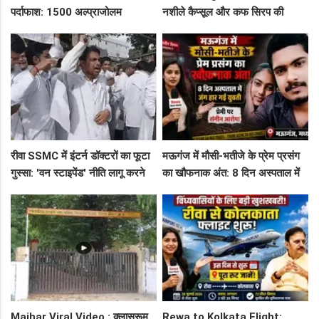
पर्दाफाश: 1500 अल्प्राजोलम
नशीले कैप्सूल और कफ सिरप की
टैबलेट्स जब्त, गुढ़ पुलिस खंगाल रही
तस्करी का पर्दाफाश, 4 तस्कर सलाखों
सप्लाई चेन
के पीछे
रीवा SSMC में इंटर्न डॉक्टरों का फूटा
मऊगंज में मौसी-भतीजे के प्रेम प्रसंग
गुस्सा: 'वन स्टाइपेंड' नीति लागू करने
का खौफनाक अंत: 8 दिन अस्पताल में
और ₹30 हजार भत्ते की मांग पर अड़े
जंग हार गई युवती, प्रेमी पर संगीन
छात्र
आरोप!
Maihar Viral Video : क्लासरूम
Rewa to Kolkata Flight: