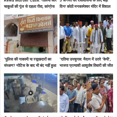
Rewa Murder Case: गोलियों और
3 अगस्त को रीवावासियों के लिए बड़ा
चाकुओं की गूंज से दहला रीवा, कांग्रेस
दिन! कोठी मनकामेश्वर मंदिर में विशाल
नेता अमित कोल मर्डर मिस्ट्री में 4
भंडारे का आमंत्रण
गिरफ्तार!
"पुलिस की नाकामी या रसूखदारों का
"दतिया उपचुनाव: मैदान में उतरे 'केपी',
संरक्षण? नोटिस के बाद भी बंद नहीं हुआ
भाजपा प्रत्याशी आशुतोष तिवारी की जीत
जयस्तंभ का संदिग्ध अड्डा, अब ज्वैलरी
के लिए बनाई रणनीति, बैठकों का दौर
शॉप लुट गई!"
जारी!"