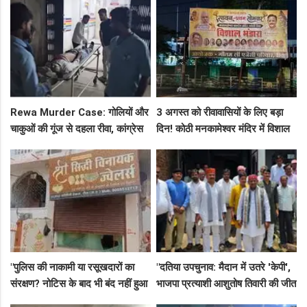
और फिर FIR
गए!
Rewa Murder Case: गोलियों और
3 अगस्त को रीवावासियों के लिए बड़ा
चाकुओं की गूंज से दहला रीवा, कांग्रेस
दिन! कोठी मनकामेश्वर मंदिर में विशाल
नेता अमित कोल मर्डर मिस्ट्री में 4
भंडारे का आमंत्रण
गिरफ्तार!
"पुलिस की नाकामी या रसूखदारों का
"दतिया उपचुनाव: मैदान में उतरे 'केपी',
संरक्षण? नोटिस के बाद भी बंद नहीं हुआ
भाजपा प्रत्याशी आशुतोष तिवारी की जीत
जयस्तंभ का संदिग्ध अड्डा, अब ज्वैलरी
के लिए बनाई रणनीति, बैठकों का दौर