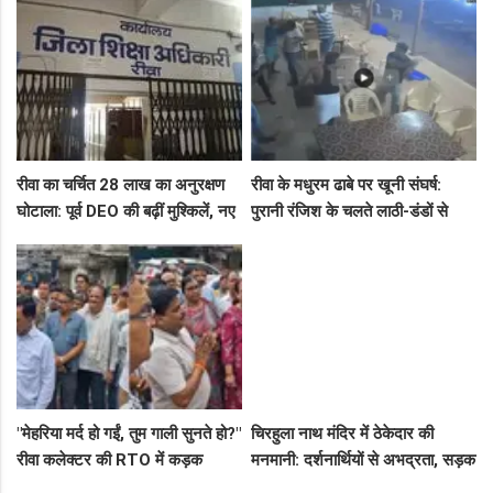
शॉप लुट गई!"
जारी!"
रीवा का चर्चित 28 लाख का अनुरक्षण
रीवा के मधुरम ढाबे पर खूनी संघर्ष:
घोटाला: पूर्व DEO की बढ़ीं मुश्किलें, नए
पुरानी रंजिश के चलते लाठी-डंडों से
कमिश्नर ने बैठाई विभागीय जांच
हमला, 8 आरोपियों पर FIR दर्ज
"मेहरिया मर्द हो गईं, तुम गाली सुनते हो?"
चिरहुला नाथ मंदिर में ठेकेदार की
रीवा कलेक्टर की RTO में कड़क
मनमानी: दर्शनार्थियों से अभद्रता, सड़क
क्लास, प्राइवेट कर्मी के उड़े होश!
बनी अवैध पार्किंग अड्डा!