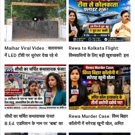
छात्र
आरोप!
Maihar Viral Video : क्लासरूम
Rewa to Kolkata Flight:
में LED टीवी पर धुरंधर देख रहे थे
विंध्यवासियों के लिए बड़ी खुशखबरी: इस
टीचर और स्टूडेंट्स, CM हेल्पलाइन में
दिन से शुरू हो रही है रीवा-कोलकाता
शिकायत
फ्लाइट, जानें पूरा रूट!
सीधी का चर्चित कथावाचक फंसा!
Rewa Murder Case: विंध्य बिहार
B.Ed. एडमिशन के नाम पर 'बाबा' का
कॉलोनी में सरेराह खूनी खेल, अमित
खेल: नशीला लड्डू, आध्यात्मिक प्रेम
कोल हत्याकांड के तीनों आरोपी दबोचे