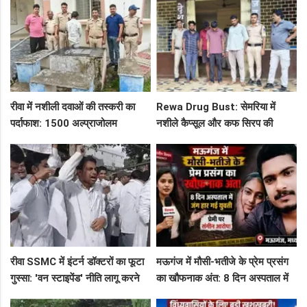
पर निकली भर्ती!
एक्शन लेटर
रीवा में नशीली दवाओं की तस्करी का
Rewa Drug Bust: सेमरिया में
पर्दाफाश: 1500 अल्प्राजोलम
नशीले कैप्सूल और कफ सिरप की
टैबलेट्स जब्त, गुढ़ पुलिस खंगाल रही
तस्करी का पर्दाफाश, 4 तस्कर सलाखों
सप्लाई चेन
के पीछे
रीवा SSMC में इंटर्न डॉक्टरों का फूटा
मऊगंज में मौसी-भतीजे के प्रेम प्रसंग
गुस्सा: 'वन स्टाइपेंड' नीति लागू करने
का खौफनाक अंत: 8 दिन अस्पताल में
और ₹30 हजार भत्ते की मांग पर अड़े
जंग हार गई युवती, प्रेमी पर संगीन