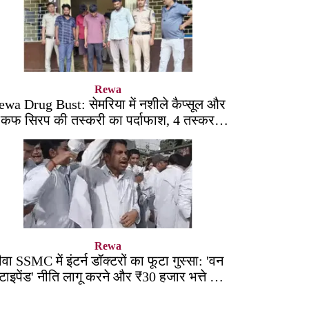
Rewa
ewa Drug Bust: सेमरिया में नशीले कैप्सूल और
कफ सिरप की तस्करी का पर्दाफाश, 4 तस्कर
सलाखों के पीछे
Rewa
ीवा SSMC में इंटर्न डॉक्टरों का फूटा गुस्सा: 'वन
्टाइपेंड' नीति लागू करने और ₹30 हजार भत्ते की
मांग पर अड़े छात्र