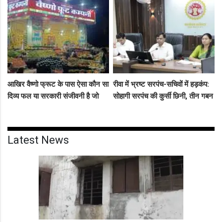
बीच सड़क तमाशा
सलाखों के पीछे
आखिर वैष्णो फ्रूट के पास ऐसा कौन सा
रीवा में भ्रष्ट सरपंच-सचिवों में हड़कंप:
दिव्य फल या सरकारी संजीवनी है जो
सोहागी सरपंच की कुर्सी छिनी, तीन गबन
इसे चौबीसों घंटे दुकान चलाने की
आरोपियों को जेल भेजने का फरमान
आजादी देती है?
जारी
Latest News