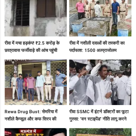
रीवा में मचा हड़कंप! ₹2.5 करोड़ के
रीवा में नशीली दवाओं की तस्करी का
छात्रावास फर्जीवाड़े की आंच पहुंची
पर्दाफाश: 1500 अल्प्राजोलम
एडीएम तक, संभाग आयुक्त को भेजा
टैबलेट्स जब्त, गुढ़ पुलिस खंगाल रही
एक्शन लेटर
सप्लाई चेन
Rewa Drug Bust: सेमरिया में
रीवा SSMC में इंटर्न डॉक्टरों का फूटा
नशीले कैप्सूल और कफ सिरप की
गुस्सा: 'वन स्टाइपेंड' नीति लागू करने
तस्करी का पर्दाफाश, 4 तस्कर सलाखों
और ₹30 हजार भत्ते की मांग पर अड़े
के पीछे
छात्र