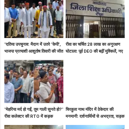
शॉप लुट गई!"
"दतिया उपचुनाव: मैदान में उतरे 'केपी',
रीवा का चर्चित 28 लाख का अनुरक्षण
भाजपा प्रत्याशी आशुतोष तिवारी की जीत
घोटाला: पूर्व DEO की बढ़ीं मुश्किलें, नए
के लिए बनाई रणनीति, बैठकों का दौर
कमिश्नर ने बैठाई विभागीय जांच
जारी!"
"मेहरिया मर्द हो गईं, तुम गाली सुनते हो?"
चिरहुला नाथ मंदिर में ठेकेदार की
रीवा कलेक्टर की RTO में कड़क
मनमानी: दर्शनार्थियों से अभद्रता, सड़क
क्लास, प्राइवेट कर्मी के उड़े होश!
बनी अवैध पार्किंग अड्डा!