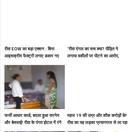
सौगात!
रीवा EOW का बड़ा एक्शन : बिना
"रीवा दंगल का सच क्या? पीड़ित ने
आइसक्रीम फैक्ट्री लगाए डकार गए
लगाया वकीलों पर पीटने का आरोप,
31.50 लाख का लोन, EOW ने 5 पर
दूसरे पक्ष ने आरोपों को बताया पूरी तरह
कसा शिकंजा
मनगढ़ंत!"
फर्जी आधार कार्ड, बदला हुआ सरनेम
महज 19 की उम्र और शौक करोड़ों के!
और बेवफाई! रीवा के पंगत होटल में रंगे
रीवा का यह लड़का प्रयागराज से ला रहा
हाथ पकड़े गए सीधी के पति-पत्नी का
था नशीली सिरप की बड़ी खेप, अब