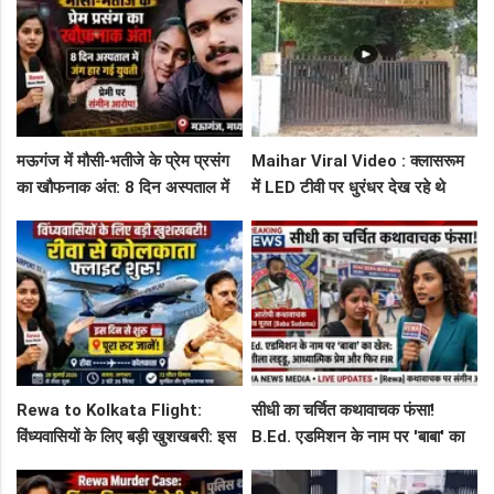
मऊगंज में मौसी-भतीजे के प्रेम प्रसंग
Maihar Viral Video : क्लासरूम
का खौफनाक अंत: 8 दिन अस्पताल में
में LED टीवी पर धुरंधर देख रहे थे
जंग हार गई युवती, प्रेमी पर संगीन
टीचर और स्टूडेंट्स, CM हेल्पलाइन में
आरोप!
शिकायत
Rewa to Kolkata Flight:
सीधी का चर्चित कथावाचक फंसा!
विंध्यवासियों के लिए बड़ी खुशखबरी: इस
B.Ed. एडमिशन के नाम पर 'बाबा' का
दिन से शुरू हो रही है रीवा-कोलकाता
खेल: नशीला लड्डू, आध्यात्मिक प्रेम
फ्लाइट, जानें पूरा रूट!
और फिर FIR