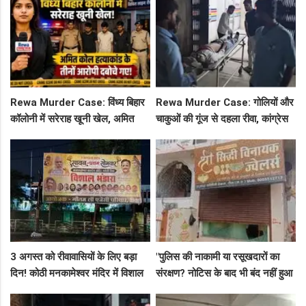
Rewa Murder Case: विंध्य बिहार
Rewa Murder Case: गोलियों और
कॉलोनी में सरेराह खूनी खेल, अमित
चाकुओं की गूंज से दहला रीवा, कांग्रेस
कोल हत्याकांड के तीनों आरोपी दबोचे
नेता अमित कोल मर्डर मिस्ट्री में 4
गए!
गिरफ्तार!
3 अगस्त को रीवावासियों के लिए बड़ा
"पुलिस की नाकामी या रसूखदारों का
दिन! कोठी मनकामेश्वर मंदिर में विशाल
संरक्षण? नोटिस के बाद भी बंद नहीं हुआ
भंडारे का आमंत्रण
जयस्तंभ का संदिग्ध अड्डा, अब ज्वैलरी