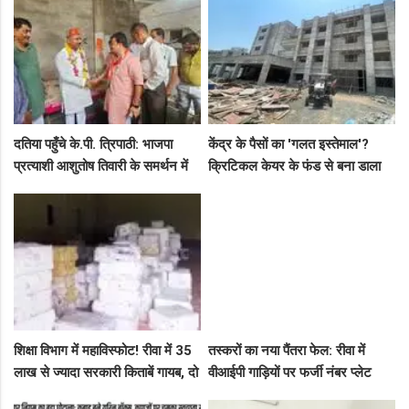
दतिया पहुँचे के.पी. त्रिपाठी: भाजपा
केंद्र के पैसों का 'गलत इस्तेमाल'?
प्रत्याशी आशुतोष तिवारी के समर्थन में
क्रिटिकल केयर के फंड से बना डाला
सघन जनसंपर्क, कार्यकर्ताओं में भरा
कैंसर अस्पताल, अब NHM ने रोके 8
उत्साह
करोड़!
शिक्षा विभाग में महाविस्फोट! रीवा में 35
तस्करों का नया पैंतरा फेल: रीवा में
लाख से ज्यादा सरकारी किताबें गायब, दो
वीआईपी गाड़ियों पर फर्जी नंबर प्लेट
ट्रकों के बराबर हुआ बड़ा खेल
लगाकर घूम रहे थे संदिग्ध, पुलिस ने