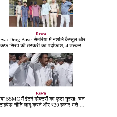
Rewa
ewa Drug Bust: सेमरिया में नशीले कैप्सूल और
कफ सिरप की तस्करी का पर्दाफाश, 4 तस्कर
सलाखों के पीछे
Rewa
ीवा SSMC में इंटर्न डॉक्टरों का फूटा गुस्सा: 'वन
्टाइपेंड' नीति लागू करने और ₹30 हजार भत्ते की
मांग पर अड़े छात्र