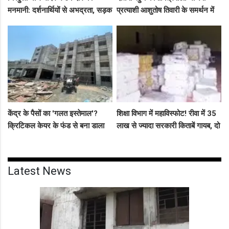
मनमानी: दर्शनार्थियों से अभद्रता, सड़क
प्रत्याशी आशुतोष तिवारी के समर्थन में
बनी अवैध पार्किंग अड्डा!
सघन जनसंपर्क, कार्यकर्ताओं में भरा
उत्साह
केंद्र के पैसों का 'गलत इस्तेमाल'?
शिक्षा विभाग में महाविस्फोट! रीवा में 35
क्रिटिकल केयर के फंड से बना डाला
लाख से ज्यादा सरकारी किताबें गायब, दो
कैंसर अस्पताल, अब NHM ने रोके 8
ट्रकों के बराबर हुआ बड़ा खेल
करोड़!
Latest News