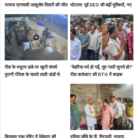
भाजपा प्रत्याशी आशुतोष तिवारी की जीत
घोटाला: पूर्व DEO की बढ़ीं मुश्किलें, नए
के लिए बनाई रणनीति, बैठकों का दौर
कमिश्नर ने बैठाई विभागीय जांच
जारी!"
रीवा के मधुरम ढाबे पर खूनी संघर्ष:
"मेहरिया मर्द हो गईं, तुम गाली सुनते हो?"
पुरानी रंजिश के चलते लाठी-डंडों से
रीवा कलेक्टर की RTO में कड़क
हमला, 8 आरोपियों पर FIR दर्ज
क्लास, प्राइवेट कर्मी के उड़े होश!
चिरहुला नाथ मंदिर में ठेकेदार की
दतिया पहुँचे के.पी. त्रिपाठी: भाजपा