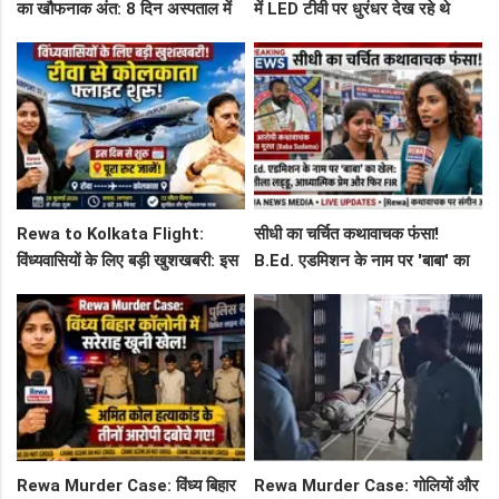
का खौफनाक अंत: 8 दिन अस्पताल में
में LED टीवी पर धुरंधर देख रहे थे
जंग हार गई युवती, प्रेमी पर संगीन
टीचर और स्टूडेंट्स, CM हेल्पलाइन में
आरोप!
शिकायत
Rewa to Kolkata Flight:
सीधी का चर्चित कथावाचक फंसा!
विंध्यवासियों के लिए बड़ी खुशखबरी: इस
B.Ed. एडमिशन के नाम पर 'बाबा' का
दिन से शुरू हो रही है रीवा-कोलकाता
खेल: नशीला लड्डू, आध्यात्मिक प्रेम
फ्लाइट, जानें पूरा रूट!
और फिर FIR
Rewa Murder Case: विंध्य बिहार
Rewa Murder Case: गोलियों और