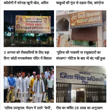
कॉलोनी में सरेराह खूनी खेल, अमित
चाकुओं की गूंज से दहला रीवा, कांग्रेस
कोल हत्याकांड के तीनों आरोपी दबोचे
नेता अमित कोल मर्डर मिस्ट्री में 4
गए!
गिरफ्तार!
3 अगस्त को रीवावासियों के लिए बड़ा
"पुलिस की नाकामी या रसूखदारों का
दिन! कोठी मनकामेश्वर मंदिर में विशाल
संरक्षण? नोटिस के बाद भी बंद नहीं हुआ
भंडारे का आमंत्रण
जयस्तंभ का संदिग्ध अड्डा, अब ज्वैलरी
शॉप लुट गई!"
"दतिया उपचुनाव: मैदान में उतरे 'केपी',
रीवा का चर्चित 28 लाख का अनुरक्षण