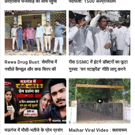
छात्रावास फर्जीवाड़े की आंच पहुंची
पर्दाफाश: 1500 अल्प्राजोलम
एडीएम तक, संभाग आयुक्त को भेजा
टैबलेट्स जब्त, गुढ़ पुलिस खंगाल रही
एक्शन लेटर
सप्लाई चेन
Rewa Drug Bust: सेमरिया में
रीवा SSMC में इंटर्न डॉक्टरों का फूटा
नशीले कैप्सूल और कफ सिरप की
गुस्सा: 'वन स्टाइपेंड' नीति लागू करने
तस्करी का पर्दाफाश, 4 तस्कर सलाखों
और ₹30 हजार भत्ते की मांग पर अड़े
के पीछे
छात्र
मऊगंज में मौसी-भतीजे के प्रेम प्रसंग
Maihar Viral Video : क्लासरूम