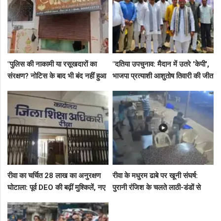
"पुलिस की नाकामी या रसूखदारों का
"दतिया उपचुनाव: मैदान में उतरे 'केपी',
संरक्षण? नोटिस के बाद भी बंद नहीं हुआ
भाजपा प्रत्याशी आशुतोष तिवारी की जीत
जयस्तंभ का संदिग्ध अड्डा, अब ज्वैलरी
के लिए बनाई रणनीति, बैठकों का दौर
शॉप लुट गई!"
जारी!"
रीवा का चर्चित 28 लाख का अनुरक्षण
रीवा के मधुरम ढाबे पर खूनी संघर्ष:
घोटाला: पूर्व DEO की बढ़ीं मुश्किलें, नए
पुरानी रंजिश के चलते लाठी-डंडों से
कमिश्नर ने बैठाई विभागीय जांच
हमला, 8 आरोपियों पर FIR दर्ज