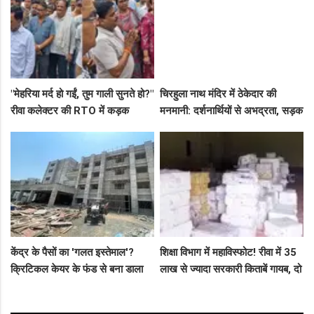
"मेहरिया मर्द हो गईं, तुम गाली सुनते हो?"
चिरहुला नाथ मंदिर में ठेकेदार की
रीवा कलेक्टर की RTO में कड़क
मनमानी: दर्शनार्थियों से अभद्रता, सड़क
क्लास, प्राइवेट कर्मी के उड़े होश!
बनी अवैध पार्किंग अड्डा!
केंद्र के पैसों का 'गलत इस्तेमाल'?
शिक्षा विभाग में महाविस्फोट! रीवा में 35
क्रिटिकल केयर के फंड से बना डाला
लाख से ज्यादा सरकारी किताबें गायब, दो
कैंसर अस्पताल, अब NHM ने रोके 8
ट्रकों के बराबर हुआ बड़ा खेल
करोड़!