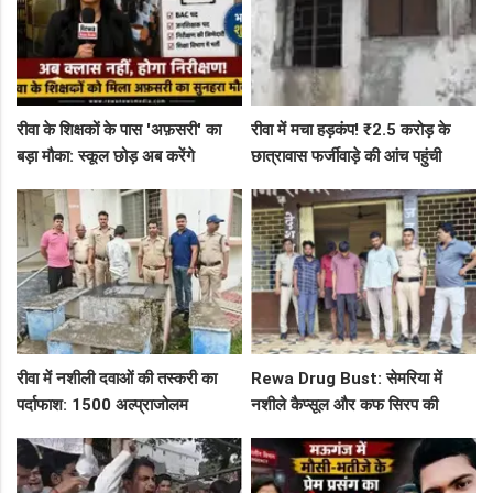
रीवा के शिक्षकों के पास 'अफ़सरी' का
रीवा में मचा हड़कंप! ₹2.5 करोड़ के
बड़ा मौका: स्कूल छोड़ अब करेंगे
छात्रावास फर्जीवाड़े की आंच पहुंची
निरीक्षण, BAC और जनशिक्षकों के पदों
एडीएम तक, संभाग आयुक्त को भेजा
पर निकली भर्ती!
एक्शन लेटर
रीवा में नशीली दवाओं की तस्करी का
Rewa Drug Bust: सेमरिया में
पर्दाफाश: 1500 अल्प्राजोलम
नशीले कैप्सूल और कफ सिरप की
टैबलेट्स जब्त, गुढ़ पुलिस खंगाल रही
तस्करी का पर्दाफाश, 4 तस्कर सलाखों
सप्लाई चेन
के पीछे