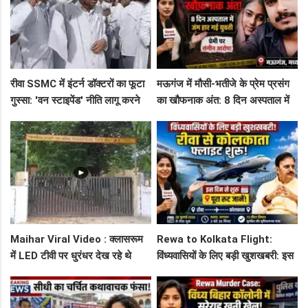
रीवा SSMC में इंटर्न डॉक्टरों का फूटा
मऊगंज में मौसी-भतीजे के प्रेम प्रसंग
गुस्सा: 'वन स्टाइपेंड' नीति लागू करने
का खौफनाक अंत: 8 दिन अस्पताल में
और ₹30 हजार भत्ते की मांग पर अड़े
जंग हार गई युवती, प्रेमी पर संगीन
छात्र
आरोप!
Maihar Viral Video : क्लासरूम
Rewa to Kolkata Flight:
में LED टीवी पर धुरंधर देख रहे थे
विंध्यवासियों के लिए बड़ी खुशखबरी: इस
टीचर और स्टूडेंट्स, CM हेल्पलाइन में
दिन से शुरू हो रही है रीवा-कोलकाता
शिकायत
फ्लाइट, जानें पूरा रूट!