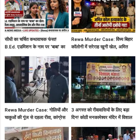
सीधी का चर्चित कथावाचक फंसा!
Rewa Murder Case: विंध्य बिहार
B.Ed. एडमिशन के नाम पर 'बाबा' का
कॉलोनी में सरेराह खूनी खेल, अमित
खेल: नशीला लड्डू, आध्यात्मिक प्रेम
कोल हत्याकांड के तीनों आरोपी दबोचे
और फिर FIR
गए!
Rewa Murder Case: गोलियों और
3 अगस्त को रीवावासियों के लिए बड़ा
चाकुओं की गूंज से दहला रीवा, कांग्रेस
दिन! कोठी मनकामेश्वर मंदिर में विशाल
नेता अमित कोल मर्डर मिस्ट्री में 4
भंडारे का आमंत्रण
गिरफ्तार!