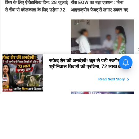
विंध्य के लिए ऐतिहासिक दिन: 28 जुलाई
रीवा EOW का बड़ा एक्शन : बिना
से रीवा से कोलकाता के लिए उड़ेगा 72
आइसक्रीम फैक्ट्री लगाए डकार गए
सीटर विमान, डिप्टी सीएम ने दी बड़ी
31.50 लाख का लोन, EOW ने 5 पर
सौगात!
कसा शिकंजा
"रीवा दंगल का सच क्या? पीड़ित ने
फर्जी आधार कार्ड, बदला हुआ सरनेम
लगाया वकीलों पर पीटने का आरोप,
और बेवफाई! रीवा के पंगत होटल में रंगे
दूसरे पक्ष ने आरोपों को बताया पूरी तरह
हाथ पकड़े गए सीधी के पति-पत्नी का
मनगढ़ंत!"
बीच सड़क तमाशा