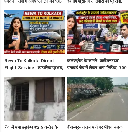
एक्शन : रीवा में अवैध प्लॉटिंग का 'खेल'
स्वर्गीय श्रीनिवास तिवारी की प्रतिमा,
खतम: 12 भू-स्वामियों पर आपराधिक
72 लाख का बड़ा खेल! रील्स में
केस, अब सरकारी जमीन पर कब्जा
अमेरिका, ज़मीन पर वही पुराना रीवा!
करने वालों की खैर नहीं!
जानिए रील्स वाले विज्ञापनों का झोल
Rewa To Kolkata Direct
कलेक्ट्रेट के सामने 'कमीशनराज':
Flight Service : व्यापारिक प्रभाव;
पासवर्ड जेब में लेकर भागा लिपिक, 700
कोलकाता के बाजारों से सीधे जुड़ेगा
परिवारों की सैलरी पर ठोका ताला :
विंध्य, जानिए कैसे रातों-रात बदल जाएगी
कलेक्टर साहब कब उठेगा चाबुक?
रीवा की इकोनॉमी
रीवा में मचा हड़कंप! ₹2.5 करोड़ के
रीवा-प्रयागराज मार्ग पर भीषण सड़क