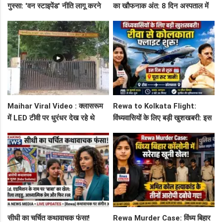
गुस्सा: 'वन स्टाइपेंड' नीति लागू करने
का खौफनाक अंत: 8 दिन अस्पताल में
और ₹30 हजार भत्ते की मांग पर अड़े
जंग हार गई युवती, प्रेमी पर संगीन
छात्र
आरोप!
Maihar Viral Video : क्लासरूम
Rewa to Kolkata Flight:
में LED टीवी पर धुरंधर देख रहे थे
विंध्यवासियों के लिए बड़ी खुशखबरी: इस
टीचर और स्टूडेंट्स, CM हेल्पलाइन में
दिन से शुरू हो रही है रीवा-कोलकाता
शिकायत
फ्लाइट, जानें पूरा रूट!
सीधी का चर्चित कथावाचक फंसा!
Rewa Murder Case: विंध्य बिहार