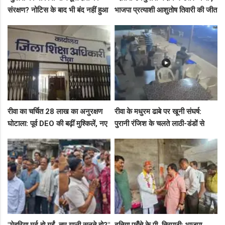
संरक्षण? नोटिस के बाद भी बंद नहीं हुआ
भाजपा प्रत्याशी आशुतोष तिवारी की जीत
जयस्तंभ का संदिग्ध अड्डा, अब ज्वैलरी
के लिए बनाई रणनीति, बैठकों का दौर
शॉप लुट गई!"
जारी!"
रीवा का चर्चित 28 लाख का अनुरक्षण
रीवा के मधुरम ढाबे पर खूनी संघर्ष:
घोटाला: पूर्व DEO की बढ़ीं मुश्किलें, नए
पुरानी रंजिश के चलते लाठी-डंडों से
कमिश्नर ने बैठाई विभागीय जांच
हमला, 8 आरोपियों पर FIR दर्ज
"मेहरिया मर्द हो गईं, तुम गाली सुनते हो?"
दतिया पहुँचे के.पी. त्रिपाठी: भाजपा