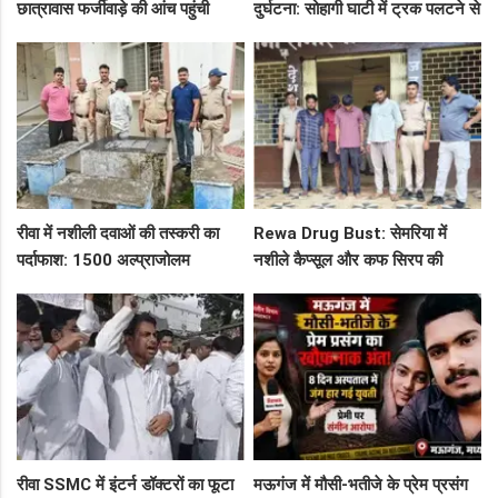
छात्रावास फर्जीवाड़े की आंच पहुंची
दुर्घटना: सोहागी घाटी में ट्रक पलटने से
एडीएम तक, संभाग आयुक्त को भेजा
क्लीनर की दर्दनाक मौत, त्योंथर
एक्शन लेटर
अस्पताल में चालक भर्ती
रीवा में नशीली दवाओं की तस्करी का
Rewa Drug Bust: सेमरिया में
पर्दाफाश: 1500 अल्प्राजोलम
नशीले कैप्सूल और कफ सिरप की
टैबलेट्स जब्त, गुढ़ पुलिस खंगाल रही
तस्करी का पर्दाफाश, 4 तस्कर सलाखों
सप्लाई चेन
के पीछे
रीवा SSMC में इंटर्न डॉक्टरों का फूटा
मऊगंज में मौसी-भतीजे के प्रेम प्रसंग