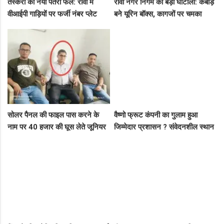
तस्करों का नया पैंतरा फेल: रीवा में
रीवा नगर निगम का बड़ा घोटाला: कबाड़
वीआईपी गाड़ियों पर फर्जी नंबर प्लेट
बने यूरिन बॉक्स, कागजों पर चमका
लगाकर घूम रहे थे संदिग्ध, पुलिस ने
स्वच्छता सर्वेक्षण
दबोचा
सोलर पैनल की फाइल पास करने के
वैष्णो फ्रूट कंपनी का गुलाम हुआ
नाम पर 40 हजार की घूस लेते जूनियर
जिम्मेदार प्रशासन ? संवेदनशील स्थान
इंजीनियर गिरफ्तार, लोकायुक्त की बड़ी
पर पुलिस का ध्यान नहीं..
रेड