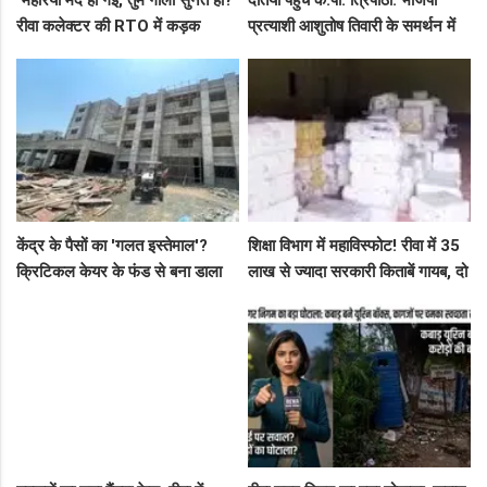
रीवा कलेक्टर की RTO में कड़क
प्रत्याशी आशुतोष तिवारी के समर्थन में
क्लास, प्राइवेट कर्मी के उड़े होश!
सघन जनसंपर्क, कार्यकर्ताओं में भरा
उत्साह
केंद्र के पैसों का 'गलत इस्तेमाल'?
शिक्षा विभाग में महाविस्फोट! रीवा में 35
क्रिटिकल केयर के फंड से बना डाला
लाख से ज्यादा सरकारी किताबें गायब, दो
कैंसर अस्पताल, अब NHM ने रोके 8
ट्रकों के बराबर हुआ बड़ा खेल
करोड़!