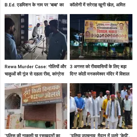
B.Ed. एडमिशन के नाम पर 'बाबा' का
कॉलोनी में सरेराह खूनी खेल, अमित
खेल: नशीला लड्डू, आध्यात्मिक प्रेम
कोल हत्याकांड के तीनों आरोपी दबोचे
और फिर FIR
गए!
Rewa Murder Case: गोलियों और
3 अगस्त को रीवावासियों के लिए बड़ा
चाकुओं की गूंज से दहला रीवा, कांग्रेस
दिन! कोठी मनकामेश्वर मंदिर में विशाल
नेता अमित कोल मर्डर मिस्ट्री में 4
भंडारे का आमंत्रण
गिरफ्तार!
"पुलिस की नाकामी या रसूखदारों का
"दतिया उपचुनाव: मैदान में उतरे 'केपी',