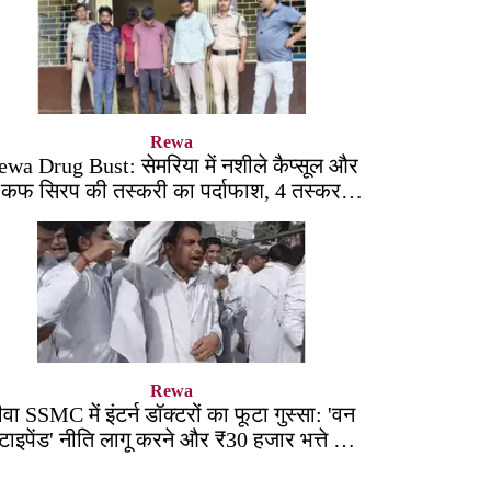
Rewa
ewa Drug Bust: सेमरिया में नशीले कैप्सूल और
कफ सिरप की तस्करी का पर्दाफाश, 4 तस्कर
सलाखों के पीछे
Rewa
ीवा SSMC में इंटर्न डॉक्टरों का फूटा गुस्सा: 'वन
्टाइपेंड' नीति लागू करने और ₹30 हजार भत्ते की
मांग पर अड़े छात्र