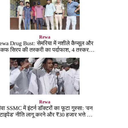
Rewa
ewa Drug Bust: सेमरिया में नशीले कैप्सूल और
कफ सिरप की तस्करी का पर्दाफाश, 4 तस्कर
सलाखों के पीछे
Rewa
ीवा SSMC में इंटर्न डॉक्टरों का फूटा गुस्सा: 'वन
्टाइपेंड' नीति लागू करने और ₹30 हजार भत्ते की
मांग पर अड़े छात्र