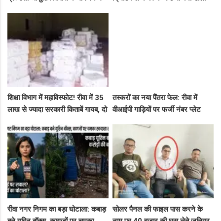
सघन जनसंपर्क, कार्यकर्ताओं में भरा
कैंसर अस्पताल, अब NHM ने रोके 8
उत्साह
करोड़!
शिक्षा विभाग में महाविस्फोट! रीवा में 35
तस्करों का नया पैंतरा फेल: रीवा में
लाख से ज्यादा सरकारी किताबें गायब, दो
वीआईपी गाड़ियों पर फर्जी नंबर प्लेट
ट्रकों के बराबर हुआ बड़ा खेल
लगाकर घूम रहे थे संदिग्ध, पुलिस ने
दबोचा
रीवा नगर निगम का बड़ा घोटाला: कबाड़
सोलर पैनल की फाइल पास करने के