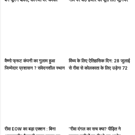
बने यूरिन बॉक्स, कागजों पर चमका
नाम पर 40 हजार की घूस लेते जूनियर
स्वच्छता सर्वेक्षण
इंजीनियर गिरफ्तार, लोकायुक्त की बड़ी
रेड
वैष्णो फ्रूट कंपनी का गुलाम हुआ
विंध्य के लिए ऐतिहासिक दिन: 28 जुलाई
जिम्मेदार प्रशासन ? संवेदनशील स्थान
से रीवा से कोलकाता के लिए उड़ेगा 72
पर पुलिस का ध्यान नहीं..
सीटर विमान, डिप्टी सीएम ने दी बड़ी
सौगात!
रीवा EOW का बड़ा एक्शन : बिना
"रीवा दंगल का सच क्या? पीड़ित ने