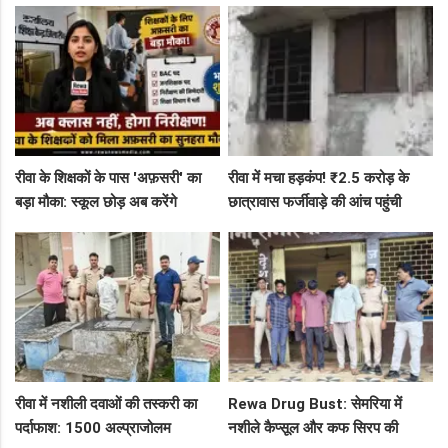
रीवा के शिक्षकों के पास 'अफ़सरी' का
रीवा में मचा हड़कंप! ₹2.5 करोड़ के
बड़ा मौका: स्कूल छोड़ अब करेंगे
छात्रावास फर्जीवाड़े की आंच पहुंची
निरीक्षण, BAC और जनशिक्षकों के पदों
एडीएम तक, संभाग आयुक्त को भेजा
पर निकली भर्ती!
एक्शन लेटर
रीवा में नशीली दवाओं की तस्करी का
Rewa Drug Bust: सेमरिया में
पर्दाफाश: 1500 अल्प्राजोलम
नशीले कैप्सूल और कफ सिरप की