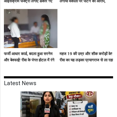
आइसक्रीम फैक्ट्री लगाए डकार गए
लगाया वकीलों पर पीटने का आरोप,
31.50 लाख का लोन, EOW ने 5 पर
दूसरे पक्ष ने आरोपों को बताया पूरी तरह
कसा शिकंजा
मनगढ़ंत!"
फर्जी आधार कार्ड, बदला हुआ सरनेम
महज 19 की उम्र और शौक करोड़ों के!
और बेवफाई! रीवा के पंगत होटल में रंगे
रीवा का यह लड़का प्रयागराज से ला रहा
हाथ पकड़े गए सीधी के पति-पत्नी का
था नशीली सिरप की बड़ी खेप, अब
बीच सड़क तमाशा
सलाखों के पीछे
Latest News