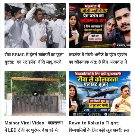
टैबलेट्स जब्त, गुढ़ पुलिस खंगाल रही
तस्करी का पर्दाफाश, 4 तस्कर सलाखों
सप्लाई चेन
के पीछे
रीवा SSMC में इंटर्न डॉक्टरों का फूटा
मऊगंज में मौसी-भतीजे के प्रेम प्रसंग
गुस्सा: 'वन स्टाइपेंड' नीति लागू करने
का खौफनाक अंत: 8 दिन अस्पताल में
और ₹30 हजार भत्ते की मांग पर अड़े
जंग हार गई युवती, प्रेमी पर संगीन
छात्र
आरोप!
Maihar Viral Video : क्लासरूम
Rewa to Kolkata Flight:
में LED टीवी पर धुरंधर देख रहे थे
विंध्यवासियों के लिए बड़ी खुशखबरी: इस