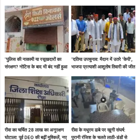
नेता अमित कोल मर्डर मिस्ट्री में 4
भंडारे का आमंत्रण
गिरफ्तार!
"पुलिस की नाकामी या रसूखदारों का
"दतिया उपचुनाव: मैदान में उतरे 'केपी',
संरक्षण? नोटिस के बाद भी बंद नहीं हुआ
भाजपा प्रत्याशी आशुतोष तिवारी की जीत
जयस्तंभ का संदिग्ध अड्डा, अब ज्वैलरी
के लिए बनाई रणनीति, बैठकों का दौर
शॉप लुट गई!"
जारी!"
रीवा का चर्चित 28 लाख का अनुरक्षण
रीवा के मधुरम ढाबे पर खूनी संघर्ष:
घोटाला: पूर्व DEO की बढ़ीं मुश्किलें, नए
पुरानी रंजिश के चलते लाठी-डंडों से