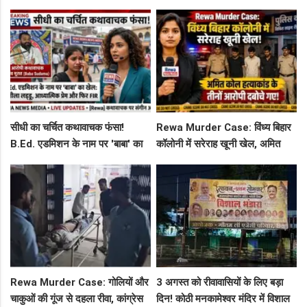
टीचर और स्टूडेंट्स, CM हेल्पलाइन में
दिन से शुरू हो रही है रीवा-कोलकाता
शिकायत
फ्लाइट, जानें पूरा रूट!
सीधी का चर्चित कथावाचक फंसा!
Rewa Murder Case: विंध्य बिहार
B.Ed. एडमिशन के नाम पर 'बाबा' का
कॉलोनी में सरेराह खूनी खेल, अमित
खेल: नशीला लड्डू, आध्यात्मिक प्रेम
कोल हत्याकांड के तीनों आरोपी दबोचे
और फिर FIR
गए!
Rewa Murder Case: गोलियों और
3 अगस्त को रीवावासियों के लिए बड़ा
चाकुओं की गूंज से दहला रीवा, कांग्रेस
दिन! कोठी मनकामेश्वर मंदिर में विशाल