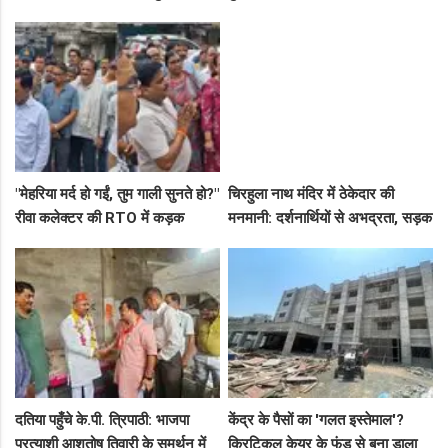
कमिश्नर ने बैठाई विभागीय जांच
हमला, 8 आरोपियों पर FIR दर्ज
"मेहरिया मर्द हो गईं, तुम गाली सुनते हो?"
चिरहुला नाथ मंदिर में ठेकेदार की
रीवा कलेक्टर की RTO में कड़क
मनमानी: दर्शनार्थियों से अभद्रता, सड़क
क्लास, प्राइवेट कर्मी के उड़े होश!
बनी अवैध पार्किंग अड्डा!
दतिया पहुँचे के.पी. त्रिपाठी: भाजपा
केंद्र के पैसों का 'गलत इस्तेमाल'?
प्रत्याशी आशुतोष तिवारी के समर्थन में
क्रिटिकल केयर के फंड से बना डाला