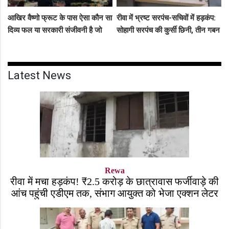
आखिर वैष्णो फ्रूट के पास ऐसा कौन सा
रीवा में भ्रष्ट सरपंच-सचिवों में हड़कंप:
दिव्य फल या सरकारी संजीवनी है जो
सोहागी सरपंच की कुर्सी छिनी, तीन गबन
इसे चौबीसों घंटे दुकान चलाने की
आरोपियों को जेल भेजने का फरमान
आजादी देती है?
जारी
Latest News
Rewa
रीवा में मचा हड़कंप! ₹2.5 करोड़ के छात्रावास फर्जीवाड़े की
आंच पहुंची एडीएम तक, संभाग आयुक्त को भेजा एक्शन लेटर