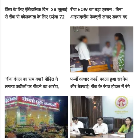
विंध्य के लिए ऐतिहासिक दिन: 28 जुलाई
रीवा EOW का बड़ा एक्शन : बिना
से रीवा से कोलकाता के लिए उड़ेगा 72
आइसक्रीम फैक्ट्री लगाए डकार गए
सीटर विमान, डिप्टी सीएम ने दी बड़ी
31.50 लाख का लोन, EOW ने 5 पर
सौगात!
कसा शिकंजा
"रीवा दंगल का सच क्या? पीड़ित ने
फर्जी आधार कार्ड, बदला हुआ सरनेम
लगाया वकीलों पर पीटने का आरोप,
और बेवफाई! रीवा के पंगत होटल में रंगे
दूसरे पक्ष ने आरोपों को बताया पूरी तरह
हाथ पकड़े गए सीधी के पति-पत्नी का
मनगढ़ंत!"
बीच सड़क तमाशा