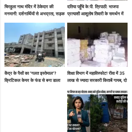
चिरहुला नाथ मंदिर में ठेकेदार की
दतिया पहुँचे के.पी. त्रिपाठी: भाजपा
मनमानी: दर्शनार्थियों से अभद्रता, सड़क
प्रत्याशी आशुतोष तिवारी के समर्थन में
बनी अवैध पार्किंग अड्डा!
सघन जनसंपर्क, कार्यकर्ताओं में भरा
उत्साह
केंद्र के पैसों का 'गलत इस्तेमाल'?
शिक्षा विभाग में महाविस्फोट! रीवा में 35
क्रिटिकल केयर के फंड से बना डाला
लाख से ज्यादा सरकारी किताबें गायब, दो
कैंसर अस्पताल, अब NHM ने रोके 8
ट्रकों के बराबर हुआ बड़ा खेल
करोड़!