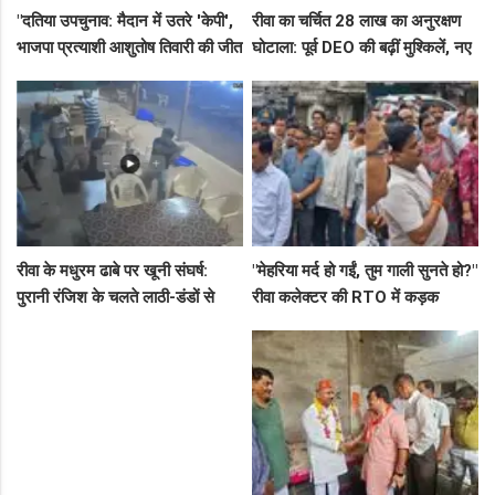
"दतिया उपचुनाव: मैदान में उतरे 'केपी',
रीवा का चर्चित 28 लाख का अनुरक्षण
भाजपा प्रत्याशी आशुतोष तिवारी की जीत
घोटाला: पूर्व DEO की बढ़ीं मुश्किलें, नए
के लिए बनाई रणनीति, बैठकों का दौर
कमिश्नर ने बैठाई विभागीय जांच
जारी!"
रीवा के मधुरम ढाबे पर खूनी संघर्ष:
"मेहरिया मर्द हो गईं, तुम गाली सुनते हो?"
पुरानी रंजिश के चलते लाठी-डंडों से
रीवा कलेक्टर की RTO में कड़क
हमला, 8 आरोपियों पर FIR दर्ज
क्लास, प्राइवेट कर्मी के उड़े होश!