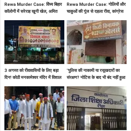
Rewa Murder Case: विंध्य बिहार
Rewa Murder Case: गोलियों और
कॉलोनी में सरेराह खूनी खेल, अमित
चाकुओं की गूंज से दहला रीवा, कांग्रेस
कोल हत्याकांड के तीनों आरोपी दबोचे
नेता अमित कोल मर्डर मिस्ट्री में 4
गए!
गिरफ्तार!
3 अगस्त को रीवावासियों के लिए बड़ा
"पुलिस की नाकामी या रसूखदारों का
दिन! कोठी मनकामेश्वर मंदिर में विशाल
संरक्षण? नोटिस के बाद भी बंद नहीं हुआ
भंडारे का आमंत्रण
जयस्तंभ का संदिग्ध अड्डा, अब ज्वैलरी
शॉप लुट गई!"