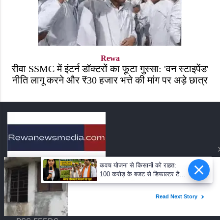
Rewa
रीवा SSMC में इंटर्न डॉक्टरों का फूटा गुस्सा: 'वन स्टाइपेंड'
नीति लागू करने और ₹30 हजार भत्ते की मांग पर अड़े छात्र
कवच योजना से किसानों को राहत:
100 करोड़ के बजट से डिफाल्टर टैग
About Us
Contact Us
होगा खत्म, भाजपा नेता योगेंद्र शुक्ला
ने बताया ऐतिहासिक कदम!
Privacy Policy
Terms & Conditions