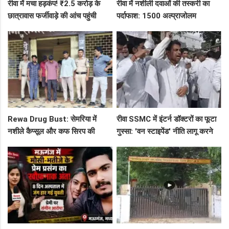
रीवा में मचा हड़कंप! ₹2.5 करोड़ के
रीवा में नशीली दवाओं की तस्करी का
छात्रावास फर्जीवाड़े की आंच पहुंची
पर्दाफाश: 1500 अल्प्राजोलम
एडीएम तक, संभाग आयुक्त को भेजा
टैबलेट्स जब्त, गुढ़ पुलिस खंगाल रही
एक्शन लेटर
सप्लाई चेन
Rewa Drug Bust: सेमरिया में
रीवा SSMC में इंटर्न डॉक्टरों का फूटा
नशीले कैप्सूल और कफ सिरप की
गुस्सा: 'वन स्टाइपेंड' नीति लागू करने
तस्करी का पर्दाफाश, 4 तस्कर सलाखों
और ₹30 हजार भत्ते की मांग पर अड़े
के पीछे
छात्र