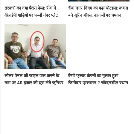
तस्करों का नया पैंतरा फेल: रीवा में
रीवा नगर निगम का बड़ा घोटाला: कबाड़
वीआईपी गाड़ियों पर फर्जी नंबर प्लेट
बने यूरिन बॉक्स, कागजों पर चमका
लगाकर घूम रहे थे संदिग्ध, पुलिस ने
स्वच्छता सर्वेक्षण
दबोचा
सोलर पैनल की फाइल पास करने के
वैष्णो फ्रूट कंपनी का गुलाम हुआ
नाम पर 40 हजार की घूस लेते जूनियर
जिम्मेदार प्रशासन ? संवेदनशील स्थान
इंजीनियर गिरफ्तार, लोकायुक्त की बड़ी
पर पुलिस का ध्यान नहीं..
रेड