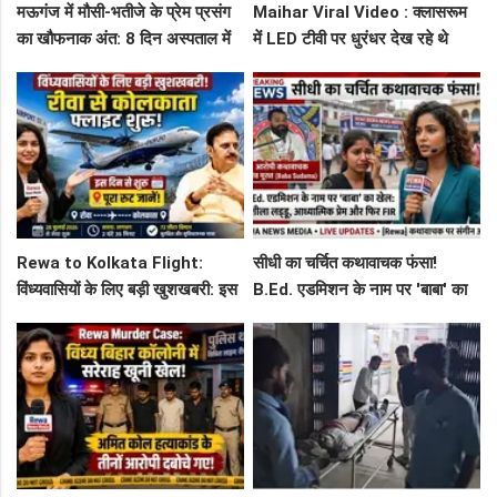
मऊगंज में मौसी-भतीजे के प्रेम प्रसंग
Maihar Viral Video : क्लासरूम
का खौफनाक अंत: 8 दिन अस्पताल में
में LED टीवी पर धुरंधर देख रहे थे
जंग हार गई युवती, प्रेमी पर संगीन
टीचर और स्टूडेंट्स, CM हेल्पलाइन में
आरोप!
शिकायत
Rewa to Kolkata Flight:
सीधी का चर्चित कथावाचक फंसा!
विंध्यवासियों के लिए बड़ी खुशखबरी: इस
B.Ed. एडमिशन के नाम पर 'बाबा' का
दिन से शुरू हो रही है रीवा-कोलकाता
खेल: नशीला लड्डू, आध्यात्मिक प्रेम
फ्लाइट, जानें पूरा रूट!
और फिर FIR