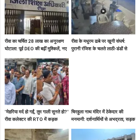
रीवा का चर्चित 28 लाख का अनुरक्षण
रीवा के मधुरम ढाबे पर खूनी संघर्ष:
घोटाला: पूर्व DEO की बढ़ीं मुश्किलें, नए
पुरानी रंजिश के चलते लाठी-डंडों से
कमिश्नर ने बैठाई विभागीय जांच
हमला, 8 आरोपियों पर FIR दर्ज
"मेहरिया मर्द हो गईं, तुम गाली सुनते हो?"
चिरहुला नाथ मंदिर में ठेकेदार की
रीवा कलेक्टर की RTO में कड़क
मनमानी: दर्शनार्थियों से अभद्रता, सड़क
क्लास, प्राइवेट कर्मी के उड़े होश!
बनी अवैध पार्किंग अड्डा!