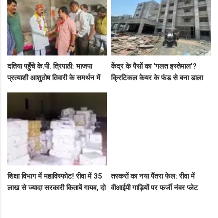
दतिया पहुँचे के.पी. त्रिपाठी: भाजपा
केंद्र के पैसों का 'गलत इस्तेमाल'?
प्रत्याशी आशुतोष तिवारी के समर्थन में
क्रिटिकल केयर के फंड से बना डाला
सघन जनसंपर्क, कार्यकर्ताओं में भरा
कैंसर अस्पताल, अब NHM ने रोके 8
उत्साह
करोड़!
शिक्षा विभाग में महाविस्फोट! रीवा में 35
तस्करों का नया पैंतरा फेल: रीवा में
लाख से ज्यादा सरकारी किताबें गायब, दो
वीआईपी गाड़ियों पर फर्जी नंबर प्लेट
ट्रकों के बराबर हुआ बड़ा खेल
लगाकर घूम रहे थे संदिग्ध, पुलिस ने
दबोचा