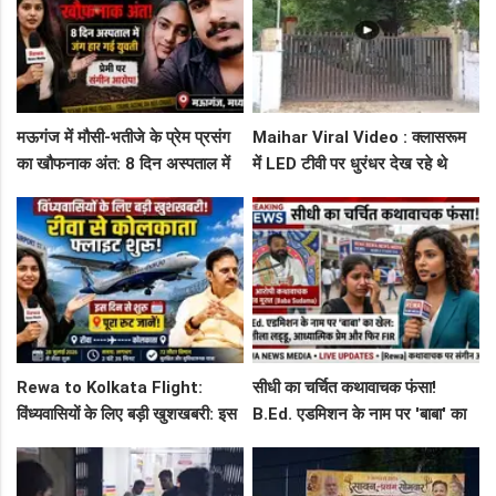
मऊगंज में मौसी-भतीजे के प्रेम प्रसंग
Maihar Viral Video : क्लासरूम
का खौफनाक अंत: 8 दिन अस्पताल में
में LED टीवी पर धुरंधर देख रहे थे
जंग हार गई युवती, प्रेमी पर संगीन
टीचर और स्टूडेंट्स, CM हेल्पलाइन में
आरोप!
शिकायत
Rewa to Kolkata Flight:
सीधी का चर्चित कथावाचक फंसा!
विंध्यवासियों के लिए बड़ी खुशखबरी: इस
B.Ed. एडमिशन के नाम पर 'बाबा' का
दिन से शुरू हो रही है रीवा-कोलकाता
खेल: नशीला लड्डू, आध्यात्मिक प्रेम
फ्लाइट, जानें पूरा रूट!
और फिर FIR