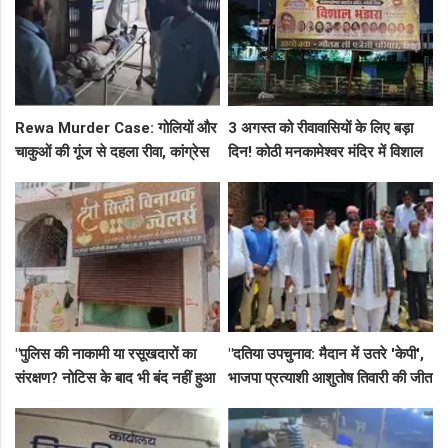
Rewa Murder Case: गोलियों और
3 अगस्त को रीवावासियों के लिए बड़ा
चाकुओं की गूंज से दहला रीवा, कांग्रेस
दिन! कोठी मनकामेश्वर मंदिर में विशाल
नेता अमित कोल मर्डर मिस्ट्री में 4
भंडारे का आमंत्रण
गिरफ्तार!
"पुलिस की नाकामी या रसूखदारों का
"दतिया उपचुनाव: मैदान में उतरे 'केपी',
संरक्षण? नोटिस के बाद भी बंद नहीं हुआ
भाजपा प्रत्याशी आशुतोष तिवारी की जीत
जयस्तंभ का संदिग्ध अड्डा, अब ज्वैलरी
के लिए बनाई रणनीति, बैठकों का दौर
शॉप लुट गई!"
जारी!"