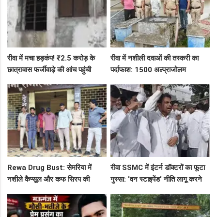
रीवा में मचा हड़कंप! ₹2.5 करोड़ के
रीवा में नशीली दवाओं की तस्करी का
छात्रावास फर्जीवाड़े की आंच पहुंची
पर्दाफाश: 1500 अल्प्राजोलम
एडीएम तक, संभाग आयुक्त को भेजा
टैबलेट्स जब्त, गुढ़ पुलिस खंगाल रही
एक्शन लेटर
सप्लाई चेन
Rewa Drug Bust: सेमरिया में
रीवा SSMC में इंटर्न डॉक्टरों का फूटा
नशीले कैप्सूल और कफ सिरप की
गुस्सा: 'वन स्टाइपेंड' नीति लागू करने
तस्करी का पर्दाफाश, 4 तस्कर सलाखों
और ₹30 हजार भत्ते की मांग पर अड़े
के पीछे
छात्र