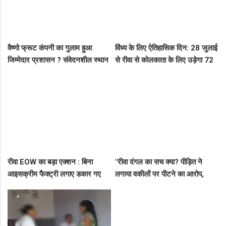
वैष्णो फ्रूट कंपनी का गुलाम हुआ
विंध्य के लिए ऐतिहासिक दिन: 28 जुलाई
जिम्मेदार प्रशासन ? संवेदनशील स्थान
से रीवा से कोलकाता के लिए उड़ेगा 72
पर पुलिस का ध्यान नहीं..
सीटर विमान, डिप्टी सीएम ने दी बड़ी
सौगात!
रीवा EOW का बड़ा एक्शन : बिना
"रीवा दंगल का सच क्या? पीड़ित ने
आइसक्रीम फैक्ट्री लगाए डकार गए
लगाया वकीलों पर पीटने का आरोप,
31.50 लाख का लोन, EOW ने 5 पर
दूसरे पक्ष ने आरोपों को बताया पूरी तरह
कसा शिकंजा
मनगढ़ंत!"