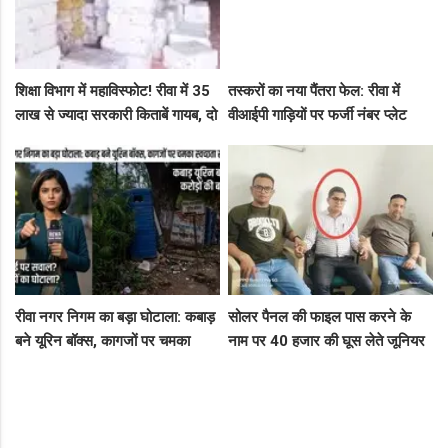
शिक्षा विभाग में महाविस्फोट! रीवा में 35
तस्करों का नया पैंतरा फेल: रीवा में
लाख से ज्यादा सरकारी किताबें गायब, दो
वीआईपी गाड़ियों पर फर्जी नंबर प्लेट
ट्रकों के बराबर हुआ बड़ा खेल
लगाकर घूम रहे थे संदिग्ध, पुलिस ने
दबोचा
रीवा नगर निगम का बड़ा घोटाला: कबाड़
सोलर पैनल की फाइल पास करने के
बने यूरिन बॉक्स, कागजों पर चमका
नाम पर 40 हजार की घूस लेते जूनियर
स्वच्छता सर्वेक्षण
इंजीनियर गिरफ्तार, लोकायुक्त की बड़ी
रेड