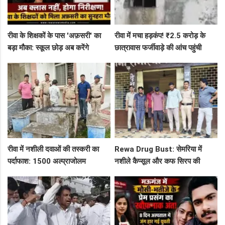
रीवा के शिक्षकों के पास 'अफ़सरी' का
रीवा में मचा हड़कंप! ₹2.5 करोड़ के
बड़ा मौका: स्कूल छोड़ अब करेंगे
छात्रावास फर्जीवाड़े की आंच पहुंची
निरीक्षण, BAC और जनशिक्षकों के पदों
एडीएम तक, संभाग आयुक्त को भेजा
पर निकली भर्ती!
एक्शन लेटर
रीवा में नशीली दवाओं की तस्करी का
Rewa Drug Bust: सेमरिया में
पर्दाफाश: 1500 अल्प्राजोलम
नशीले कैप्सूल और कफ सिरप की
टैबलेट्स जब्त, गुढ़ पुलिस खंगाल रही
तस्करी का पर्दाफाश, 4 तस्कर सलाखों
सप्लाई चेन
के पीछे