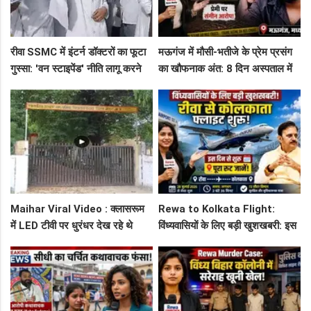
रीवा SSMC में इंटर्न डॉक्टरों का फूटा
मऊगंज में मौसी-भतीजे के प्रेम प्रसंग
गुस्सा: 'वन स्टाइपेंड' नीति लागू करने
का खौफनाक अंत: 8 दिन अस्पताल में
और ₹30 हजार भत्ते की मांग पर अड़े
जंग हार गई युवती, प्रेमी पर संगीन
छात्र
आरोप!
Maihar Viral Video : क्लासरूम
Rewa to Kolkata Flight:
में LED टीवी पर धुरंधर देख रहे थे
विंध्यवासियों के लिए बड़ी खुशखबरी: इस
टीचर और स्टूडेंट्स, CM हेल्पलाइन में
दिन से शुरू हो रही है रीवा-कोलकाता
शिकायत
फ्लाइट, जानें पूरा रूट!