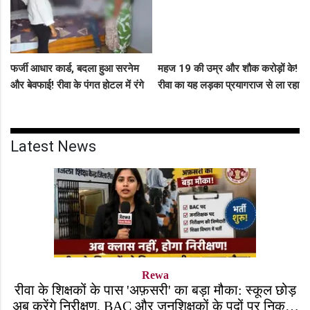
फर्जी आधार कार्ड, बदला हुआ सरनेम
महज 19 की उम्र और शौक करोड़ों के!
और बेवफाई! रीवा के पंगत होटल में रंगे
रीवा का यह लड़का प्रयागराज से ला रहा
हाथ पकड़े गए सीधी के पति-पत्नी का
था नशीली सिरप की बड़ी खेप, अब
बीच सड़क तमाशा
सलाखों के पीछे
Latest News
Rewa
रीवा के शिक्षकों के पास 'अफ़सरी' का बड़ा मौका: स्कूल छोड़
अब करेंगे निरीक्षण, BAC और जनशिक्षकों के पदों पर निकली