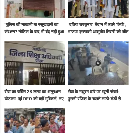
"पुलिस की नाकामी या रसूखदारों का
"दतिया उपचुनाव: मैदान में उतरे 'केपी',
संरक्षण? नोटिस के बाद भी बंद नहीं हुआ
भाजपा प्रत्याशी आशुतोष तिवारी की जीत
जयस्तंभ का संदिग्ध अड्डा, अब ज्वैलरी
के लिए बनाई रणनीति, बैठकों का दौर
शॉप लुट गई!"
जारी!"
रीवा का चर्चित 28 लाख का अनुरक्षण
रीवा के मधुरम ढाबे पर खूनी संघर्ष:
घोटाला: पूर्व DEO की बढ़ीं मुश्किलें, नए
पुरानी रंजिश के चलते लाठी-डंडों से
कमिश्नर ने बैठाई विभागीय जांच
हमला, 8 आरोपियों पर FIR दर्ज