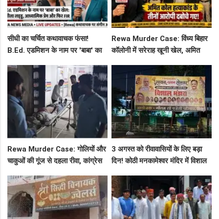
सीधी का चर्चित कथावाचक फंसा!
Rewa Murder Case: विंध्य बिहार
B.Ed. एडमिशन के नाम पर 'बाबा' का
कॉलोनी में सरेराह खूनी खेल, अमित
खेल: नशीला लड्डू, आध्यात्मिक प्रेम
कोल हत्याकांड के तीनों आरोपी दबोचे
और फिर FIR
गए!
Rewa Murder Case: गोलियों और
3 अगस्त को रीवावासियों के लिए बड़ा
चाकुओं की गूंज से दहला रीवा, कांग्रेस
दिन! कोठी मनकामेश्वर मंदिर में विशाल
नेता अमित कोल मर्डर मिस्ट्री में 4
भंडारे का आमंत्रण
गिरफ्तार!