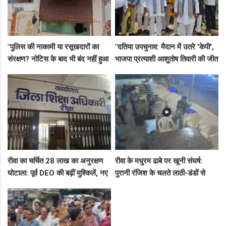
"पुलिस की नाकामी या रसूखदारों का
"दतिया उपचुनाव: मैदान में उतरे 'केपी',
संरक्षण? नोटिस के बाद भी बंद नहीं हुआ
भाजपा प्रत्याशी आशुतोष तिवारी की जीत
जयस्तंभ का संदिग्ध अड्डा, अब ज्वैलरी
के लिए बनाई रणनीति, बैठकों का दौर
शॉप लुट गई!"
जारी!"
रीवा का चर्चित 28 लाख का अनुरक्षण
रीवा के मधुरम ढाबे पर खूनी संघर्ष:
घोटाला: पूर्व DEO की बढ़ीं मुश्किलें, नए
पुरानी रंजिश के चलते लाठी-डंडों से
कमिश्नर ने बैठाई विभागीय जांच
हमला, 8 आरोपियों पर FIR दर्ज