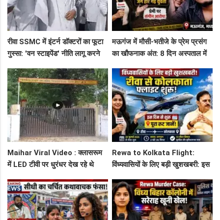
रीवा SSMC में इंटर्न डॉक्टरों का फूटा
मऊगंज में मौसी-भतीजे के प्रेम प्रसंग
गुस्सा: 'वन स्टाइपेंड' नीति लागू करने
का खौफनाक अंत: 8 दिन अस्पताल में
और ₹30 हजार भत्ते की मांग पर अड़े
जंग हार गई युवती, प्रेमी पर संगीन
छात्र
आरोप!
Maihar Viral Video : क्लासरूम
Rewa to Kolkata Flight:
में LED टीवी पर धुरंधर देख रहे थे
विंध्यवासियों के लिए बड़ी खुशखबरी: इस
टीचर और स्टूडेंट्स, CM हेल्पलाइन में
दिन से शुरू हो रही है रीवा-कोलकाता
शिकायत
फ्लाइट, जानें पूरा रूट!