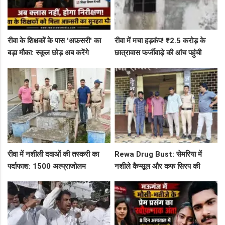
रीवा के शिक्षकों के पास 'अफ़सरी' का
रीवा में मचा हड़कंप! ₹2.5 करोड़ के
बड़ा मौका: स्कूल छोड़ अब करेंगे
छात्रावास फर्जीवाड़े की आंच पहुंची
निरीक्षण, BAC और जनशिक्षकों के पदों
एडीएम तक, संभाग आयुक्त को भेजा
पर निकली भर्ती!
एक्शन लेटर
रीवा में नशीली दवाओं की तस्करी का
Rewa Drug Bust: सेमरिया में
पर्दाफाश: 1500 अल्प्राजोलम
नशीले कैप्सूल और कफ सिरप की
टैबलेट्स जब्त, गुढ़ पुलिस खंगाल रही
तस्करी का पर्दाफाश, 4 तस्कर सलाखों
सप्लाई चेन
के पीछे