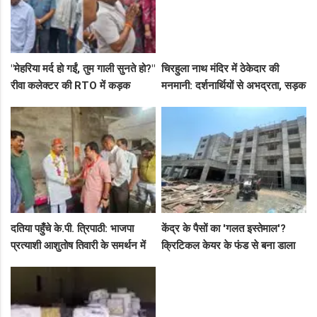
"मेहरिया मर्द हो गईं, तुम गाली सुनते हो?"
चिरहुला नाथ मंदिर में ठेकेदार की
रीवा कलेक्टर की RTO में कड़क
मनमानी: दर्शनार्थियों से अभद्रता, सड़क
क्लास, प्राइवेट कर्मी के उड़े होश!
बनी अवैध पार्किंग अड्डा!
दतिया पहुँचे के.पी. त्रिपाठी: भाजपा
केंद्र के पैसों का 'गलत इस्तेमाल'?
प्रत्याशी आशुतोष तिवारी के समर्थन में
क्रिटिकल केयर के फंड से बना डाला
सघन जनसंपर्क, कार्यकर्ताओं में भरा
कैंसर अस्पताल, अब NHM ने रोके 8
उत्साह
करोड़!