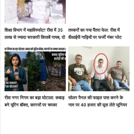
शिक्षा विभाग में महाविस्फोट! रीवा में 35
तस्करों का नया पैंतरा फेल: रीवा में
लाख से ज्यादा सरकारी किताबें गायब, दो
वीआईपी गाड़ियों पर फर्जी नंबर प्लेट
ट्रकों के बराबर हुआ बड़ा खेल
लगाकर घूम रहे थे संदिग्ध, पुलिस ने
दबोचा
रीवा नगर निगम का बड़ा घोटाला: कबाड़
सोलर पैनल की फाइल पास करने के
बने यूरिन बॉक्स, कागजों पर चमका
नाम पर 40 हजार की घूस लेते जूनियर
स्वच्छता सर्वेक्षण
इंजीनियर गिरफ्तार, लोकायुक्त की बड़ी
रेड