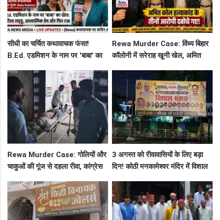
सीधी का चर्चित कथावाचक फंसा!
Rewa Murder Case: विंध्य बिहार
B.Ed. एडमिशन के नाम पर 'बाबा' का
कॉलोनी में सरेराह खूनी खेल, अमित
खेल: नशीला लड्डू, आध्यात्मिक प्रेम
कोल हत्याकांड के तीनों आरोपी दबोचे
और फिर FIR
गए!
Rewa Murder Case: गोलियों और
3 अगस्त को रीवावासियों के लिए बड़ा
चाकुओं की गूंज से दहला रीवा, कांग्रेस
दिन! कोठी मनकामेश्वर मंदिर में विशाल
नेता अमित कोल मर्डर मिस्ट्री में 4
भंडारे का आमंत्रण
गिरफ्तार!