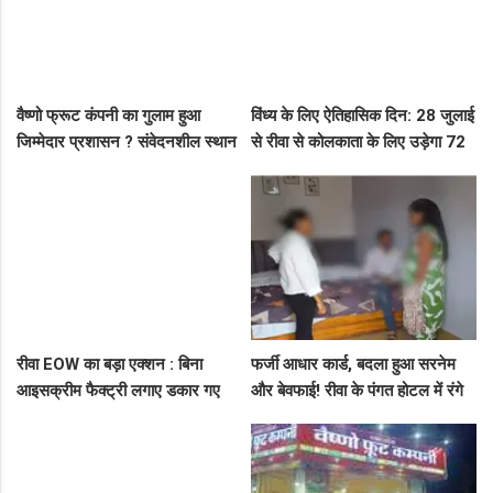
वैष्णो फ्रूट कंपनी का गुलाम हुआ
विंध्य के लिए ऐतिहासिक दिन: 28 जुलाई
जिम्मेदार प्रशासन ? संवेदनशील स्थान
से रीवा से कोलकाता के लिए उड़ेगा 72
पर पुलिस का ध्यान नहीं..
सीटर विमान, डिप्टी सीएम ने दी बड़ी
सौगात!
रीवा EOW का बड़ा एक्शन : बिना
फर्जी आधार कार्ड, बदला हुआ सरनेम
आइसक्रीम फैक्ट्री लगाए डकार गए
और बेवफाई! रीवा के पंगत होटल में रंगे
31.50 लाख का लोन, EOW ने 5 पर
हाथ पकड़े गए सीधी के पति-पत्नी का
कसा शिकंजा
बीच सड़क तमाशा