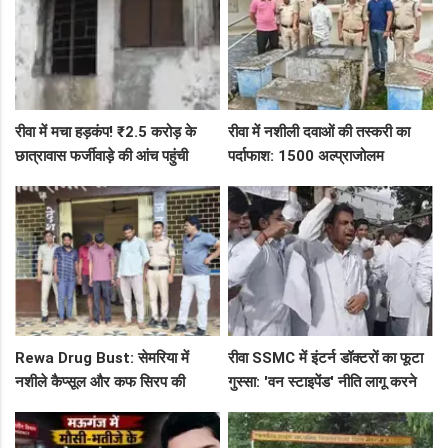
रीवा में मचा हड़कंप! ₹2.5 करोड़ के
रीवा में नशीली दवाओं की तस्करी का
छात्रावास फर्जीवाड़े की आंच पहुंची
पर्दाफाश: 1500 अल्प्राजोलम
एडीएम तक, संभाग आयुक्त को भेजा
टैबलेट्स जब्त, गुढ़ पुलिस खंगाल रही
एक्शन लेटर
सप्लाई चेन
Rewa Drug Bust: सेमरिया में
रीवा SSMC में इंटर्न डॉक्टरों का फूटा
नशीले कैप्सूल और कफ सिरप की
गुस्सा: 'वन स्टाइपेंड' नीति लागू करने
तस्करी का पर्दाफाश, 4 तस्कर सलाखों
और ₹30 हजार भत्ते की मांग पर अड़े
के पीछे
छात्र