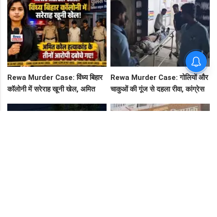
फ्लाइट, जानें पूरा रूट!
और फिर FIR
Rewa Murder Case: विंध्य बिहार
Rewa Murder Case: गोलियों और
कॉलोनी में सरेराह खूनी खेल, अमित
चाकुओं की गूंज से दहला रीवा, कांग्रेस
कोल हत्याकांड के तीनों आरोपी दबोचे
नेता अमित कोल मर्डर मिस्ट्री में 4
गए!
गिरफ्तार!
3 अगस्त को रीवावासियों के लिए बड़ा
"पुलिस की नाकामी या रसूखदारों का
दिन! कोठी मनकामेश्वर मंदिर में विशाल
संरक्षण? नोटिस के बाद भी बंद नहीं हुआ
भंडारे का आमंत्रण
जयस्तंभ का संदिग्ध अड्डा, अब ज्वैलरी