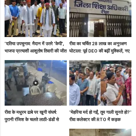
"दतिया उपचुनाव: मैदान में उतरे 'केपी',
रीवा का चर्चित 28 लाख का अनुरक्षण
भाजपा प्रत्याशी आशुतोष तिवारी की जीत
घोटाला: पूर्व DEO की बढ़ीं मुश्किलें, नए
के लिए बनाई रणनीति, बैठकों का दौर
कमिश्नर ने बैठाई विभागीय जांच
जारी!"
रीवा के मधुरम ढाबे पर खूनी संघर्ष:
"मेहरिया मर्द हो गईं, तुम गाली सुनते हो?"
पुरानी रंजिश के चलते लाठी-डंडों से
रीवा कलेक्टर की RTO में कड़क
हमला, 8 आरोपियों पर FIR दर्ज
क्लास, प्राइवेट कर्मी के उड़े होश!