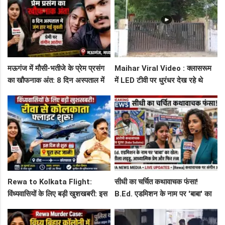
मऊगंज में मौसी-भतीजे के प्रेम प्रसंग
Maihar Viral Video : क्लासरूम
का खौफनाक अंत: 8 दिन अस्पताल में
में LED टीवी पर धुरंधर देख रहे थे
जंग हार गई युवती, प्रेमी पर संगीन
टीचर और स्टूडेंट्स, CM हेल्पलाइन में
आरोप!
शिकायत
Rewa to Kolkata Flight:
सीधी का चर्चित कथावाचक फंसा!
विंध्यवासियों के लिए बड़ी खुशखबरी: इस
B.Ed. एडमिशन के नाम पर 'बाबा' का
दिन से शुरू हो रही है रीवा-कोलकाता
खेल: नशीला लड्डू, आध्यात्मिक प्रेम
फ्लाइट, जानें पूरा रूट!
और फिर FIR