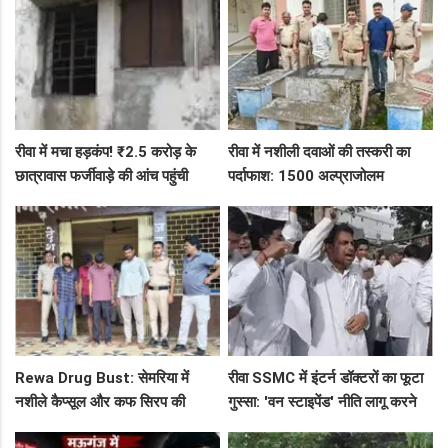
रीवा में मचा हड़कंप! ₹2.5 करोड़ के
रीवा में नशीली दवाओं की तस्करी का
छात्रावास फर्जीवाड़े की आंच पहुंची
पर्दाफाश: 1500 अल्प्राजोलम
एडीएम तक, संभाग आयुक्त को भेजा
टैबलेट्स जब्त, गुढ़ पुलिस खंगाल रही
एक्शन लेटर
सप्लाई चेन
Rewa Drug Bust: सेमरिया में
रीवा SSMC में इंटर्न डॉक्टरों का फूटा
नशीले कैप्सूल और कफ सिरप की
गुस्सा: 'वन स्टाइपेंड' नीति लागू करने
तस्करी का पर्दाफाश, 4 तस्कर सलाखों
और ₹30 हजार भत्ते की मांग पर अड़े