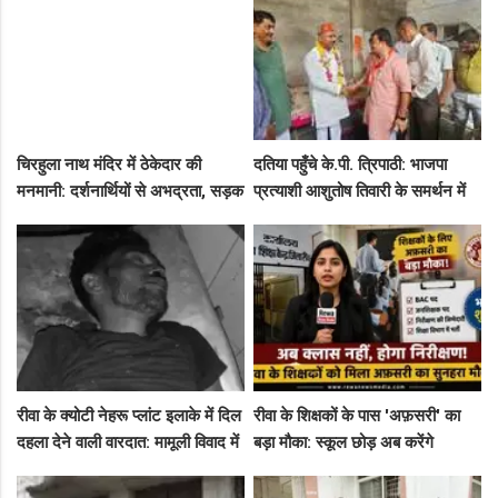
चिरहुला नाथ मंदिर में ठेकेदार की
दतिया पहुँचे के.पी. त्रिपाठी: भाजपा
मनमानी: दर्शनार्थियों से अभद्रता, सड़क
प्रत्याशी आशुतोष तिवारी के समर्थन में
बनी अवैध पार्किंग अड्डा!
सघन जनसंपर्क, कार्यकर्ताओं में भरा
उत्साह
रीवा के क्योटी नेहरू प्लांट इलाके में दिल
रीवा के शिक्षकों के पास 'अफ़सरी' का
दहला देने वाली वारदात: मामूली विवाद में
बड़ा मौका: स्कूल छोड़ अब करेंगे
युवक की पीट-पीटकर हत्या
निरीक्षण, BAC और जनशिक्षकों के पदों
पर निकली भर्ती!