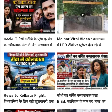
के पीछे
छात्र
मऊगंज में मौसी-भतीजे के प्रेम प्रसंग
Maihar Viral Video : क्लासरूम
का खौफनाक अंत: 8 दिन अस्पताल में
में LED टीवी पर धुरंधर देख रहे थे
जंग हार गई युवती, प्रेमी पर संगीन
टीचर और स्टूडेंट्स, CM हेल्पलाइन में
आरोप!
शिकायत
Rewa to Kolkata Flight:
सीधी का चर्चित कथावाचक फंसा!
विंध्यवासियों के लिए बड़ी खुशखबरी: इस
B.Ed. एडमिशन के नाम पर 'बाबा' का
दिन से शुरू हो रही है रीवा-कोलकाता
खेल: नशीला लड्डू, आध्यात्मिक प्रेम