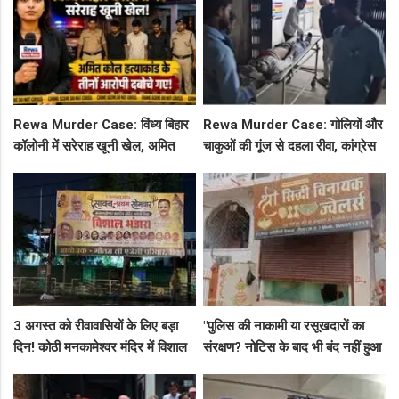
Rewa Murder Case: विंध्य बिहार
Rewa Murder Case: गोलियों और
कॉलोनी में सरेराह खूनी खेल, अमित
चाकुओं की गूंज से दहला रीवा, कांग्रेस
कोल हत्याकांड के तीनों आरोपी दबोचे
नेता अमित कोल मर्डर मिस्ट्री में 4
गए!
गिरफ्तार!
3 अगस्त को रीवावासियों के लिए बड़ा
"पुलिस की नाकामी या रसूखदारों का
दिन! कोठी मनकामेश्वर मंदिर में विशाल
संरक्षण? नोटिस के बाद भी बंद नहीं हुआ
भंडारे का आमंत्रण
जयस्तंभ का संदिग्ध अड्डा, अब ज्वैलरी
शॉप लुट गई!"