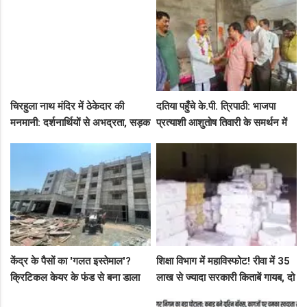
चिरहुला नाथ मंदिर में ठेकेदार की
दतिया पहुँचे के.पी. त्रिपाठी: भाजपा
मनमानी: दर्शनार्थियों से अभद्रता, सड़क
प्रत्याशी आशुतोष तिवारी के समर्थन में
बनी अवैध पार्किंग अड्डा!
सघन जनसंपर्क, कार्यकर्ताओं में भरा
उत्साह
केंद्र के पैसों का 'गलत इस्तेमाल'?
शिक्षा विभाग में महाविस्फोट! रीवा में 35
क्रिटिकल केयर के फंड से बना डाला
लाख से ज्यादा सरकारी किताबें गायब, दो
कैंसर अस्पताल, अब NHM ने रोके 8
ट्रकों के बराबर हुआ बड़ा खेल