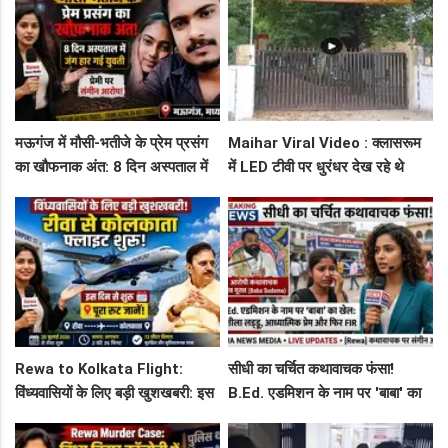
मऊगंज में मौसी-भतीजे के प्रेम प्रसंग
Maihar Viral Video : क्लासरूम
का खौफनाक अंत: 8 दिन अस्पताल में
में LED टीवी पर धुरंधर देख रहे थे
जंग हार गई युवती, प्रेमी पर संगीन
टीचर और स्टूडेंट्स, CM हेल्पलाइन में
आरोप!
शिकायत
Rewa to Kolkata Flight:
सीधी का चर्चित कथावाचक फंसा!
विंध्यवासियों के लिए बड़ी खुशखबरी: इस
B.Ed. एडमिशन के नाम पर 'बाबा' का
दिन से शुरू हो रही है रीवा-कोलकाता
खेल: नशीला लड्डू, आध्यात्मिक प्रेम
फ्लाइट, जानें पूरा रूट!
और फिर FIR