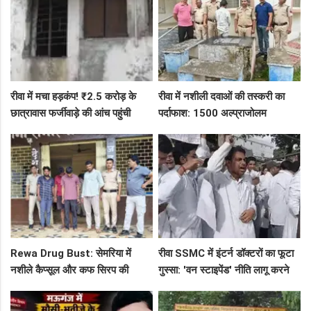
रीवा में मचा हड़कंप! ₹2.5 करोड़ के
रीवा में नशीली दवाओं की तस्करी का
छात्रावास फर्जीवाड़े की आंच पहुंची
पर्दाफाश: 1500 अल्प्राजोलम
एडीएम तक, संभाग आयुक्त को भेजा
टैबलेट्स जब्त, गुढ़ पुलिस खंगाल रही
एक्शन लेटर
सप्लाई चेन
Rewa Drug Bust: सेमरिया में
रीवा SSMC में इंटर्न डॉक्टरों का फूटा
नशीले कैप्सूल और कफ सिरप की
गुस्सा: 'वन स्टाइपेंड' नीति लागू करने
तस्करी का पर्दाफाश, 4 तस्कर सलाखों
और ₹30 हजार भत्ते की मांग पर अड़े
के पीछे
छात्र