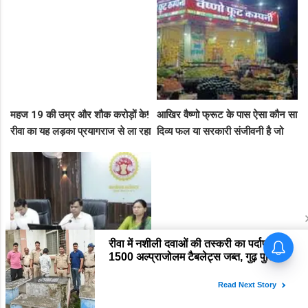
मनगढ़ंत!"
बीच सड़क तमाशा
महज 19 की उम्र और शौक करोड़ों के!
आखिर वैष्णो फ्रूट के पास ऐसा कौन सा
रीवा का यह लड़का प्रयागराज से ला रहा
दिव्य फल या सरकारी संजीवनी है जो
था नशीली सिरप की बड़ी खेप, अब
इसे चौबीसों घंटे दुकान चलाने की
सलाखों के पीछे
आजादी देती है?
रीवा में भ्रष्ट सरपंच-सचिवों में हड़कंप:
Breaking: रीवा एसपी ने थानों को
सोहागी सरपंच की कुर्सी छिनी, तीन गबन
ऐसा मथा कि हिल गया पूरा महकमा! 8
आरोपियों को जेल भेजने का फरमान
थाना प्रभारियों का पत्ता साफ, देखें पूरी