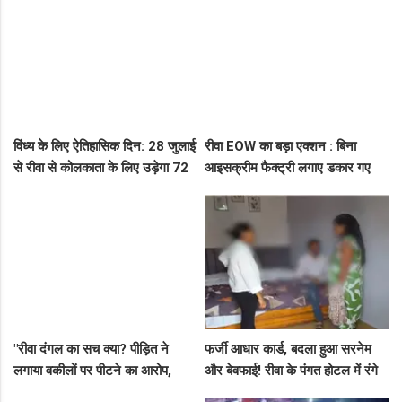
रेड
विंध्य के लिए ऐतिहासिक दिन: 28 जुलाई
रीवा EOW का बड़ा एक्शन : बिना
से रीवा से कोलकाता के लिए उड़ेगा 72
आइसक्रीम फैक्ट्री लगाए डकार गए
सीटर विमान, डिप्टी सीएम ने दी बड़ी
31.50 लाख का लोन, EOW ने 5 पर
सौगात!
कसा शिकंजा
"रीवा दंगल का सच क्या? पीड़ित ने
फर्जी आधार कार्ड, बदला हुआ सरनेम
लगाया वकीलों पर पीटने का आरोप,
और बेवफाई! रीवा के पंगत होटल में रंगे
दूसरे पक्ष ने आरोपों को बताया पूरी तरह
हाथ पकड़े गए सीधी के पति-पत्नी का