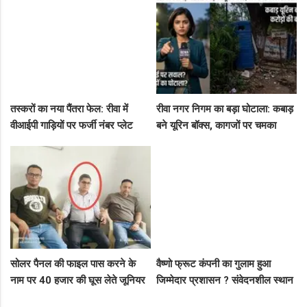
करोड़!
तस्करों का नया पैंतरा फेल: रीवा में
रीवा नगर निगम का बड़ा घोटाला: कबाड़
वीआईपी गाड़ियों पर फर्जी नंबर प्लेट
बने यूरिन बॉक्स, कागजों पर चमका
लगाकर घूम रहे थे संदिग्ध, पुलिस ने
स्वच्छता सर्वेक्षण
दबोचा
सोलर पैनल की फाइल पास करने के
वैष्णो फ्रूट कंपनी का गुलाम हुआ
नाम पर 40 हजार की घूस लेते जूनियर
जिम्मेदार प्रशासन ? संवेदनशील स्थान
इंजीनियर गिरफ्तार, लोकायुक्त की बड़ी
पर पुलिस का ध्यान नहीं..