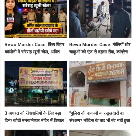
Rewa Murder Case: विंध्य बिहार
Rewa Murder Case: गोलियों और
कॉलोनी में सरेराह खूनी खेल, अमित
चाकुओं की गूंज से दहला रीवा, कांग्रेस
कोल हत्याकांड के तीनों आरोपी दबोचे
नेता अमित कोल मर्डर मिस्ट्री में 4
गए!
गिरफ्तार!
3 अगस्त को रीवावासियों के लिए बड़ा
"पुलिस की नाकामी या रसूखदारों का
दिन! कोठी मनकामेश्वर मंदिर में विशाल
संरक्षण? नोटिस के बाद भी बंद नहीं हुआ
भंडारे का आमंत्रण
जयस्तंभ का संदिग्ध अड्डा, अब ज्वैलरी
शॉप लुट गई!"