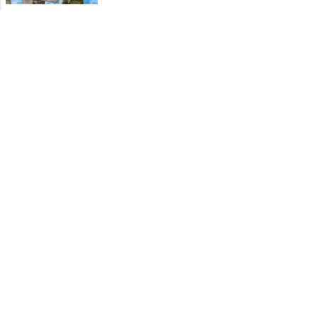
जारी
नई लिस्ट
रीवा का ये स्कूल या स्विमिंग पूल? हाथ में
जूते लेकर क्लास जाने को मजबूर मासूम;
कलेक्टर ने दिए कड़े निर्देश
Latest News