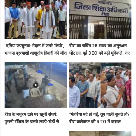
"दतिया उपचुनाव: मैदान में उतरे 'केपी',
रीवा का चर्चित 28 लाख का अनुरक्षण
भाजपा प्रत्याशी आशुतोष तिवारी की जीत
घोटाला: पूर्व DEO की बढ़ीं मुश्किलें, नए
के लिए बनाई रणनीति, बैठकों का दौर
कमिश्नर ने बैठाई विभागीय जांच
जारी!"
रीवा के मधुरम ढाबे पर खूनी संघर्ष:
"मेहरिया मर्द हो गईं, तुम गाली सुनते हो?"
पुरानी रंजिश के चलते लाठी-डंडों से
रीवा कलेक्टर की RTO में कड़क
हमला, 8 आरोपियों पर FIR दर्ज
क्लास, प्राइवेट कर्मी के उड़े होश!